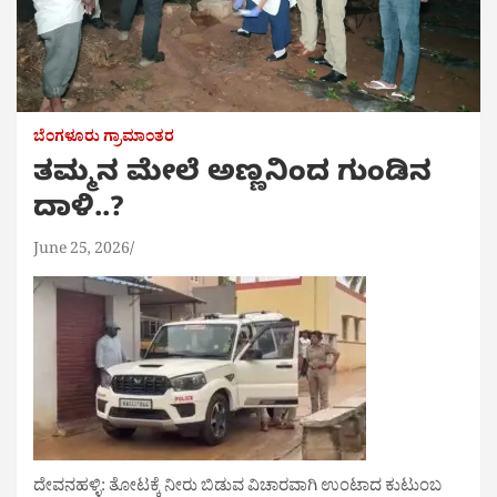
ಬೆಂಗಳೂರು ಗ್ರಾಮಾಂತರ
ತಮ್ಮನ ಮೇಲೆ ಅಣ್ಣನಿಂದ ಗುಂಡಿನ
ದಾಳಿ..?
June 25, 2026
ದೇವನಹಳ್ಳಿ: ತೋಟಕ್ಕೆ ನೀರು ಬಿಡುವ ವಿಚಾರವಾಗಿ ಉಂಟಾದ ಕುಟುಂಬ