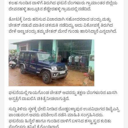
ಕಲಹ ಗುಂಡಿನ ದಾಳಿಗೆ ತಿರುಗಿದ ಘಟನೆ ಬೆಂಗಳೂರು ಗ್ರಾಮಾಂತರ ಜಿಲ್ಲೆಯ
ದೇವನಹಳ್ಳಿ ತಾಲ್ಲೂಕಿನ ಶೆಟ್ಟೇರಹಳ್ಳಿ ಗ್ರಾಮದಲ್ಲಿ ನಡೆದಿದೆ.
ತೋಟಕ್ಕೆ ನೀರು ಹರಿಸುವ ವಿಚಾರವಾಗಿ ಸಹೋದರರಾದ ಚಂದ್ರು ಮತ್ತು
ಚೇತನ್ ನಡುವೆ ಮಾತಿನ ಚಕಮಕಿ ನಡೆದಿದ್ದು, ಅದು ವಿಕೋಪಕ್ಕೆ ತಿರುಗಿದ
ವೇಳೆ ಅಣ್ಣ ಚಂದ್ರು ತಮ್ಮ ಚೇತನ್ ಮೇಲೆ ಗುಂಡು ಹಾರಿಸಿದ್ದಾನೆ ಎನ್ನಲಾಗಿದೆ.
ಘಟನೆಯಲ್ಲಿ ಗಾಯಗೊಂಡ ಚೇತನ್ ಅವರನ್ನು ತಕ್ಷಣ ಬೆಂಗಳೂರಿನ ಖಾಸಗಿ
ಆಸ್ಪತ್ರೆಗೆ ದಾಖಲಿಸಿ ಚಿಕಿತ್ಸೆ ನೀಡಲಾಗುತ್ತಿದೆ.
ಸುದ್ದಿ ತಿಳಿದು ಸ್ಥಳಕ್ಕೆ ಭೇಟಿ ನೀಡಿದ ದೊಡ್ಡಬಳ್ಳಾಪುರ ಉಪವಿಭಾಗದ ಡಿವೈಎಸ್ಪಿ
ಪಾಂಡುರಂಗ ಅವರು ಪರಿಶೀಲನೆ ನಡೆಸಿ ಮಾಹಿತಿ ಸಂಗ್ರಹಿಸಿದರು.
ಘಟನೆಯ ಹಿನ್ನೆಲೆ ಹಾಗೂ ಗುಂಡಿನ ದಾಳಿಗೆ ಬಳಸಿದ ಶಸ್ತ್ರಾಸ್ತ್ರದ ಕುರಿತು
ಪೊಲೀಸರು ತನಿಖೆ ಕೈಗೊಂಡಿದ್ದಾರೆ.