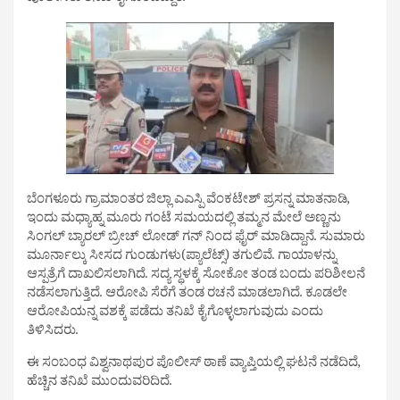
ಬೆಂಗಳೂರು ಗ್ರಾಮಾಂತರ ಜಿಲ್ಲಾ ಎಎಸ್ಪಿ ವೆಂಕಟೇಶ್ ಪ್ರಸನ್ನ ಮಾತನಾಡಿ,
ಇಂದು ಮಧ್ಯಾಹ್ನ ಮೂರು ಗಂಟೆ ಸಮಯದಲ್ಲಿ ತಮ್ಮನ ಮೇಲೆ ಅಣ್ಣನು
ಸಿಂಗಲ್ ಬ್ಯಾರಲ್ ಬ್ರೀಚ್ ಲೋಡ್ ಗನ್ ನಿಂದ ಫೈರ್ ಮಾಡಿದ್ದಾನೆ. ಸುಮಾರು
ಮೂರ್ನಾಲ್ಕು ಸೀಸದ ಗುಂಡುಗಳು(ಪ್ಯಾಲೆಟ್ಸ್) ತಗುಲಿವೆ. ಗಾಯಾಳನ್ನು
ಆಸ್ಪತ್ರೆಗೆ ದಾಖಲಿಸಲಾಗಿದೆ. ಸದ್ಯ ಸ್ಥಳಕ್ಕೆ ಸೋಕೋ ತಂಡ ಬಂದು ಪರಿಶೀಲನೆ
ನಡೆಸಲಾಗುತ್ತಿದೆ. ಆರೋಪಿ ಸೆರೆಗೆ ತಂಡ ರಚನೆ ಮಾಡಲಾಗಿದೆ. ಕೂಡಲೇ
ಆರೋಪಿಯನ್ನ ವಶಕ್ಕೆ ಪಡೆದು ತನಿಖೆ ಕೈಗೊಳ್ಳಲಾಗುವುದು ಎಂದು
ತಿಳಿಸಿದರು.
ಈ ಸಂಬಂಧ ವಿಶ್ವನಾಥಪುರ ಪೊಲೀಸ್ ಠಾಣೆ ವ್ಯಾಪ್ತಿಯಲ್ಲಿ ಘಟನೆ ನಡೆದಿದೆ,
ಹೆಚ್ಚಿನ ತನಿಖೆ ಮುಂದುವರಿದಿದೆ.