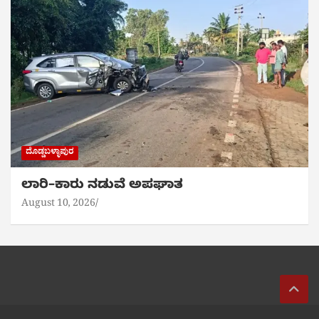
ದೊಡ್ಡಬಳ್ಳಾಪುರ
ಲಾರಿ–ಕಾರು ನಡುವೆ ಅಪಘಾತ
August 10, 2026