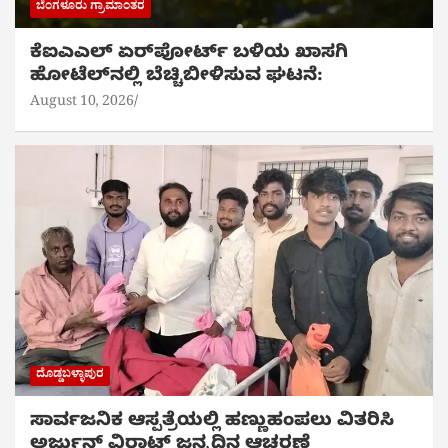
ಬೆಂಗಳೂರು ಗ್ರಾಮಾಂತರ
ಕೆಐಎಎಲ್ ಏರ್‌ಪೋರ್ಟ್ ಬಳಿಯ ಖಾಸಗಿ
ಹೋಟೆಲ್‌ನಲ್ಲಿ ಬೆಚ್ಚಿಬೀಳಿಸುವ ಘಟನೆ:
August 10, 2026
ದೊಡ್ಡಬಳ್ಳಾಪುರ
ಸಾರ್ವಜನಿಕ ಆಸ್ಪತ್ರೆಯಲ್ಲಿ ಹಣ್ಣುಹಂಪಲು ವಿತರಿಸಿ
ಅರ್ಜುನ್ ವಿರಾಟ್ ಜನ್ಮದಿನ ಆಚರಣೆ