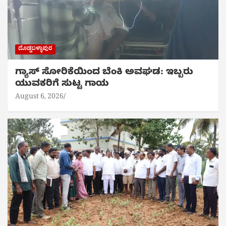
ದೊಡ್ಡಬಳ್ಳಾಪುರ
ಗ್ಯಾಸ್ ಸೋರಿಕೆಯಿಂದ ಬೆಂಕಿ ಅವಘಡ: ಇಬ್ಬರು
ಯುವಕರಿಗೆ ಸುಟ್ಟ ಗಾಯ
August 6, 2026