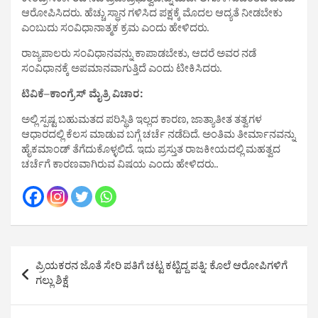
ಕೇಂದ್ರ ಸರ್ಕಾರದ ನಡೆ ಪ್ರಜಾಪ್ರಭುತ್ವವನ್ನು ದುರ್ಬಲಗೊಳಿಸುವಂತಿದೆ ಎಂದು
ಆರೋಪಿಸಿದರು. ಹೆಚ್ಚು ಸ್ಥಾನ ಗಳಿಸಿದ ಪಕ್ಷಕ್ಕೆ ಮೊದಲ ಆದ್ಯತೆ ನೀಡಬೇಕು
ಎಂಬುದು ಸಂವಿಧಾನಾತ್ಮಕ ಕ್ರಮ ಎಂದು ಹೇಳಿದರು.
ರಾಜ್ಯಪಾಲರು ಸಂವಿಧಾನವನ್ನು ಕಾಪಾಡಬೇಕು, ಆದರೆ ಅವರ ನಡೆ
ಸಂವಿಧಾನಕ್ಕೆ ಅಪಮಾನವಾಗುತ್ತಿದೆ ಎಂದು ಟೀಕಿಸಿದರು.
ಟಿವಿಕೆ–ಕಾಂಗ್ರೆಸ್ ಮೈತ್ರಿ ವಿಚಾರ:
ಅಲ್ಲಿ ಸ್ಪಷ್ಟ ಬಹುಮತದ ಪರಿಸ್ಥಿತಿ ಇಲ್ಲದ ಕಾರಣ, ಜಾತ್ಯಾತೀತ ತತ್ವಗಳ
ಆಧಾರದಲ್ಲಿ ಕೆಲಸ ಮಾಡುವ ಬಗ್ಗೆ ಚರ್ಚೆ ನಡೆದಿದೆ. ಅಂತಿಮ ತೀರ್ಮಾನವನ್ನು
ಹೈಕಮಾಂಡ್ ತೆಗೆದುಕೊಳ್ಳಲಿದೆ. ಇದು ಪ್ರಸ್ತುತ ರಾಜಕೀಯದಲ್ಲಿ ಮಹತ್ವದ
ಚರ್ಚೆಗೆ ಕಾರಣವಾಗಿರುವ ವಿಷಯ ಎಂದು ಹೇಳಿದರು..
Post
ಪ್ರಿಯಕರನ ಜೊತೆ ಸೇರಿ ಪತಿಗೆ ಚಟ್ಟ ಕಟ್ಟಿದ್ದ ಪತ್ನಿ: ಕೊಲೆ ಆರೋಪಿಗಳಿಗೆ
navigation
ಗಲ್ಲು ಶಿಕ್ಷೆ