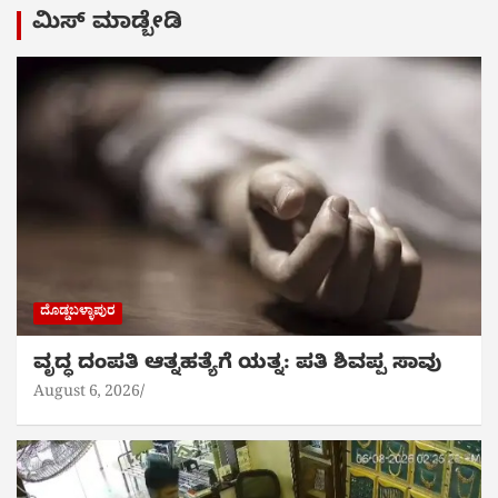
ಮಿಸ್ ಮಾಡ್ಬೇಡಿ
ದೊಡ್ಡಬಳ್ಳಾಪುರ
ವೃದ್ಧ ದಂಪತಿ ಆತ್ನಹತ್ಯೆಗೆ ಯತ್ನ: ಪತಿ ಶಿವಪ್ಪ ಸಾವು
August 6, 2026