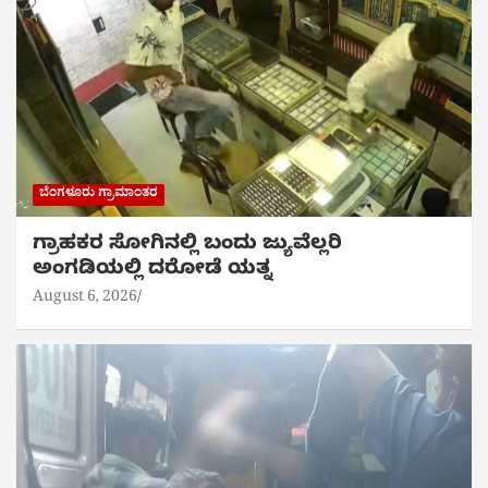
ಬೆಂಗಳೂರು ಗ್ರಾಮಾಂತರ
ಗ್ರಾಹಕರ ಸೋಗಿನಲ್ಲಿ ಬಂದು ಜ್ಯುವೆಲ್ಲರಿ
ಅಂಗಡಿಯಲ್ಲಿ ದರೋಡೆ ಯತ್ನ
August 6, 2026