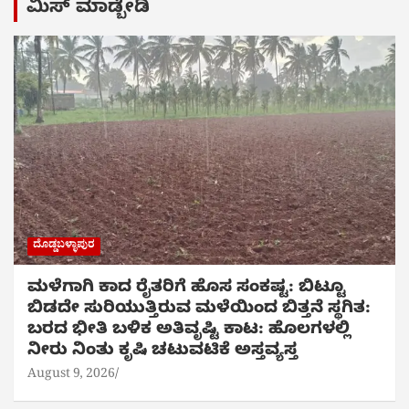
ಮಿಸ್ ಮಾಡ್ಬೇಡಿ
ದೊಡ್ಡಬಳ್ಳಾಪುರ
ಮಳೆಗಾಗಿ ಕಾದ ರೈತರಿಗೆ ಹೊಸ ಸಂಕಷ್ಟ: ಬಿಟ್ಟೂ
ಬಿಡದೇ ಸುರಿಯುತ್ತಿರುವ ಮಳೆಯಿಂದ ಬಿತ್ತನೆ ಸ್ಥಗಿತ:
ಬರದ ಭೀತಿ ಬಳಿಕ ಅತಿವೃಷ್ಟಿ ಕಾಟ: ಹೊಲಗಳಲ್ಲಿ
ನೀರು ನಿಂತು ಕೃಷಿ ಚಟುವಟಿಕೆ ಅಸ್ತವ್ಯಸ್ತ
August 9, 2026