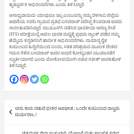
ಹೃತ್ಪೂರ್ವಕ ಅಭಿನಂದನೆಗಳು ಎಂದು ತಿಳಿಸಿದ್ದಾರೆ.
ಅಸಾಧ್ಯವಾದುದು ಯಾವುದೂ ಇಲ್ಲ ಎಂಬುದನ್ನು ನಮ್ಮ ಬೆಳಗಾವಿ ಜಿಲ್ಲೆಯ
ಅಥಣಿಯ ಸವದಿ ಗ್ರಾಮದ ಪ್ರತಿಭೆ ಬಸವರಾಜ್ ದರೇಪ್ಪ ಕೆಂಪವಾಡ ಅವರು
ಸಾಬೀತುಪಡಿಸಿದ್ದಾರೆ. ಯುಪಿಎಸ್​ಸಿ ನಡೆಸಿದ ಭಾರತೀಯ ಅರಣ್ಯ ಸೇವೆ
(IFS) ಪರೀಕ್ಷೆಯಲ್ಲಿ ಅಖಿಲ ಭಾರತ ಮಟ್ಟಕ್ಕೆ ಪ್ರಥಮ ರ‍್ಯಾಂಕ್ ಪಡೆದ ನಮ್ಮ
ಹೆಮ್ಮೆಯ ಕನ್ನಡಿಗನಿಗೆ ಹಾರ್ದಿಕ ಅಭಿನಂದನೆಗಳು. ಸಾಮಾನ್ಯ ರೈತ
ಕುಟುಂಬದ ಹಿನ್ನೆಲೆಯಿಂದ ಬಂದು, ಸತತ ಪರಿಶ್ರಮದ ಮೂಲಕ ದೇಶದ
ಗಮನ ಸೆಳೆದ ಬಸವರಾಜ್ ಅವರ ಸಾಧನೆ ಕೋಟ್ಯಂತರ ಯುವಜನತೆಗೆ
ಸ್ಫೂರ್ತಿಯಾಗಲಿ ಎಂದು ಲೋಕೋಪಯೋಗಿ ಸಚಿವ ಸತೀಶ್ ಜಾರಕಿಹೊಳಿ
ತಿಳಿಸಿದ್ದಾರೆ.
Post
ಲಾರಿ, ಕಾರು‌ ನಡುವೆ ಭೀಕರ ಅಪಘಾತ ; ಒಂದೇ ಕುಟುಂಬದ ನಾಲ್ವರು
navigation
ದುರ್ಮರಣ..!