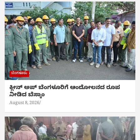
ಬೆಂಗಳೂರು
ಕ್ಲೀನ್ ಅಪ್ ಬೆಂಗಳೂರಿಗೆ ಆಂದೋಲನದ ರೂಪ
ನೀಡಿದ ಬೆಸ್ಕಾಂ
August 8, 2026