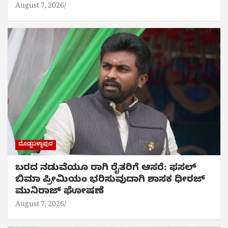
August 7, 2026
ದೊಡ್ಡಬಳ್ಳಾಪುರ
ಬರದ ನಡುವೆಯೂ ರಾಗಿ ರೈತರಿಗೆ ಆಸರೆ: ಫಸಲ್
ಬಿಮಾ ಪ್ರೀಮಿಯಂ ಭರಿಸುವುದಾಗಿ ಶಾಸಕ ಧೀರಜ್
ಮುನಿರಾಜ್ ಘೋಷಣೆ
August 7, 2026