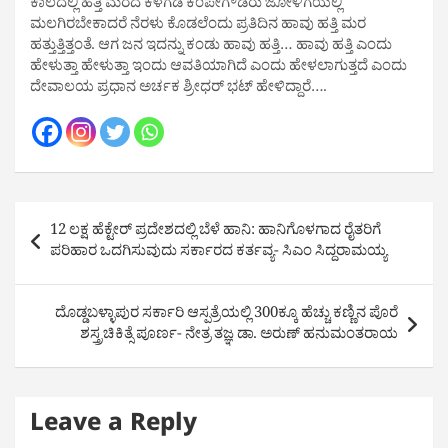
ಕಾಲದಲ್ಲಿ ಹತ್ತಿ ಮರದ‌ ಕೆಳಗಡೆ ಕೆಂಪೇಗೌಡರು ಜೋಳಿಗೆಯಲ್ಲಿ
ಮಲಗಿರಬೇಕಾದರೆ ನೆರಳು ಕೊಡಲೆಂದು ಪ್ರತಿದಿನ ಹಾವು ಹತ್ತಿ ಮರ
ಹತ್ತುತ್ತಿತ್ತಂತೆ. ಆಗ ಜನ ಇದನ್ನು ಕಂಡು ಹಾವು ಹತ್ತಿ… ಹಾವು ಹತ್ತಿ ಎಂದು
ಹೇಳುತ್ತಾ ಹೇಳುತ್ತಾ ಇಂದು ಆವತಿ‌ಯಾಗಿದೆ ಎಂದು ಹೇಳಲಾಗುತ್ತದೆ ಎಂದು
ದೇವಾಲಯ ಪ್ರಧಾನ ಅರ್ಚಕ ಶ್ರೀಧರ್ ಭಟ್ ಹೇಳಿದ್ದಾರೆ….
Post
12 ಲಕ್ಷ ಹೆಕ್ಟೇರ್ ಪ್ರದೇಶದಲ್ಲಿ ಬೆಳೆ ಹಾನಿ: ಹಾನಿಗೊಳಗಾದ ರೈತರಿಗೆ
navigation
ಪರಿಹಾರ ಒದಗಿಸುವುದು ಸರ್ಕಾರದ ಕರ್ತವ್ಯ- ಸಿಎಂ ಸಿದ್ದರಾಮಯ್ಯ
ದೊಡ್ಡಬಳ್ಳಾಪುರ ಸರ್ಕಾರಿ ಆಸ್ಪತ್ರೆಯಲ್ಲಿ 300ಕ್ಕೂ ಹೆಚ್ಚು ಕಣ್ಣಿನ ಪೊರೆ
ಶಸ್ತ್ರಚಿಕಿತ್ಸೆ ಪೂರ್ಣ- ನೇತ್ರ ತಜ್ಞ ಡಾ. ಅರುಣ್ ಹನುಮಂತರಾಯ
Leave a Reply