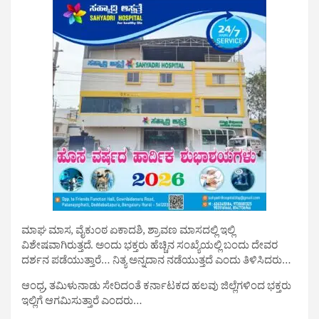
ಮಾಘ ಮಾಸ, ವೈಕುಂಠ ಏಕಾದಶಿ, ಶ್ರಾವಣ ಮಾಸದಲ್ಲಿ ಇಲ್ಲಿ
ವಿಶೇಷವಾಗಿರುತ್ತದೆ. ಅಂದು ಭಕ್ತರು ಹೆಚ್ಚಿನ ಸಂಖ್ಯೆಯಲ್ಲಿ ಬಂದು ದೇವರ
ದರ್ಶನ ಪಡೆಯುತ್ತಾರೆ… ನಿತ್ಯ ಅನ್ನದಾನ ನಡೆಯುತ್ತದೆ ಎಂದು ತಿಳಿಸಿದರು…
ಆಂಧ್ರ, ತಮಿಳುನಾಡು ಸೇರಿದಂತೆ ಕರ್ನಾಟಕದ ಹಲವು ಜಿಲ್ಲೆಗಳಿಂದ ಭಕ್ತರು
ಇಲ್ಲಿಗೆ ಆಗಮಿಸುತ್ತಾರೆ ಎಂದರು…