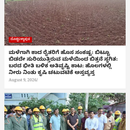
ದೊಡ್ಡಬಳ್ಳಾಪುರ
ಮಳೆಗಾಗಿ ಕಾದ ರೈತರಿಗೆ ಹೊಸ ಸಂಕಷ್ಟ: ಬಿಟ್ಟೂ
ಬಿಡದೇ ಸುರಿಯುತ್ತಿರುವ ಮಳೆಯಿಂದ ಬಿತ್ತನೆ ಸ್ಥಗಿತ:
ಬರದ ಭೀತಿ ಬಳಿಕ ಅತಿವೃಷ್ಟಿ ಕಾಟ: ಹೊಲಗಳಲ್ಲಿ
ನೀರು ನಿಂತು ಕೃಷಿ ಚಟುವಟಿಕೆ ಅಸ್ತವ್ಯಸ್ತ
August 9, 2026