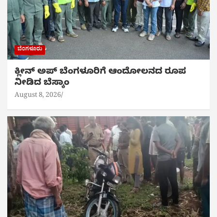
ಬೆಂಗಳೂರು
ಕ್ಲೀನ್ ಅಪ್ ಬೆಂಗಳೂರಿಗೆ ಆಂದೋಲನದ ರೂಪ
ನೀಡಿದ ಬೆಸ್ಕಾಂ
August 8, 2026