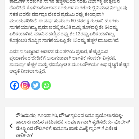
ಕಾಮರ್ಸ್ ಸರಕುಗಳ ಸಾಗಣೆ ಹೆಚ್ಚಳದಿಂದ ಸರಕು ವಿಭಾಗಕ್ಕೆ ಉತ್ತೇಜನ
ದೊರೆತಿದೆ. ಕೊಳೆತುಹೋಗುವ ಸರಕುಗಳ ಸಾಗಣೆಯಲ್ಲಿ ವಿಮಾನ ನಿಲ್ದಾಣವು
ಸತತ ಐದನೇ ವರ್ಷವೂ ದೇಶದ ಪ್ರಮುಖ ರಫ್ತು ಕೇಂದ್ರವಾಗಿ
ಮುಂದುವರಿದಿದೆ. ಈ ವರ್ಷ ಸುಮಾರು 60 ದಶಲಕ್ಷ ಗುಲಾಬಿ ಹೂಗಳು
ಸಾಗಣೆಯಾಗಿದ್ದು, ಪ್ರಮಾಣದಲ್ಲಿ ಶೇ.38 ಮತ್ತು ತೂಕದಲ್ಲಿ ಶೇ.64ರಷ್ಟು
ಏರಿಕೆಯಾಗಿದೆ. ಮಾವಿನ ಹಣ್ಣಿನ ರಫ್ತು ಶೇ.12ರಷ್ಟು ಏರಿಕೆಯಾಗಿದ್ದು,
ಕೊತ್ತಂಬರಿ ಸೊಪ್ಪಿನ ಸಾಗಣೆಯಲ್ಲೂ ಶೇ.13ರಷ್ಟು ಹೆಚ್ಚಳ ದಾಖಲಾಗಿದೆ.
ವಿಮಾನ ನಿಲ್ದಾಣದ ಆಡಳಿತ ಮಂಡಳಿಯ ಪ್ರಕಾರ, ಹೆಚ್ಚುತ್ತಿರುವ
ಪ್ರಯಾಣಿಕರ ಬೇಡಿಕೆಗೆ ಅನುಗುಣವಾಗಿ ಜಾಗತಿಕ ಸಂಪರ್ಕ ವಿಸ್ತರಣೆ,
ಸಾಮರ್ಥ್ಯ ಹೆಚ್ಚಳ ಮತ್ತು ಭವಿಷ್ಯೋಚಿತ ಮೂಲಸೌಕರ್ಯ ಅಭಿವೃದ್ಧಿಗೆ ಹೆಚ್ಚಿನ
ಆದ್ಯತೆ ನೀಡಲಾಗುತ್ತಿದೆ.
Post
ರೌಡಿಯಿಸಂ, ಗೂಂಡಾಗಿರಿ, ದೌರ್ಜನ್ಯದಿಂದ ಏನೂ ಪ್ರಯೋಜನವಿಲ್ಲ-
navigation
ಕಾನೂನು ಬಾಹಿರ ಚಟುವಟಿಕೆ ಸಂಪೂರ್ಣವಾಗಿ ತ್ಯಜಿಸಬೇಕು- ಪೊಲೀಸ್
ಮೇಷ್ಟ್ರಿಂದ ರೌಡಿಗಳಿಗೆ ಕಾನೂನು ಪಾಠ: ಮಿಟ್ಟೆ ಗ್ಯಾಂಗ್ ಗೆ ವಿಶೇಷ
ವಾರ್ನಿಂಗ್