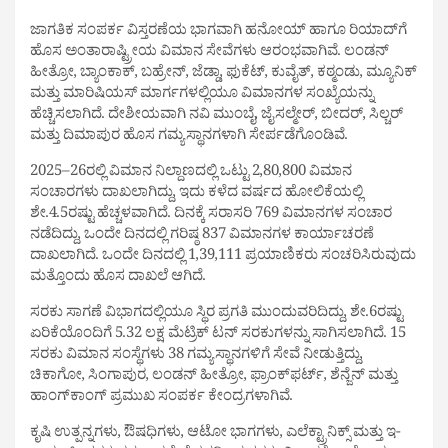
ಜಾಗತಿಕ ಸಂಪರ್ಕ ವಿಸ್ತರಣೆಯ ಭಾಗವಾಗಿ ಹನೋಯ್ ಹಾಗೂ ರಿಯಾದ್‌ಗೆ
ಹೊಸ ಅಂತಾರಾಷ್ಟ್ರೀಯ ವಿಮಾನ ಸೇವೆಗಳು ಆರಂಭವಾಗಿವೆ. ಲಂಡನ್
ಹೀತ್ರೋ, ಬ್ಯಾಂಕಾಕ್, ಬಹ್ರೇನ್, ಜೆಡ್ಡಾ, ಫುಕೆಟ್, ಕುವೈತ್, ಕಠ್ಮಂಡು, ಮ್ಯೂನಿಕ್
ಮತ್ತು ಮಾರಿಷಿಯಸ್ ಮಾರ್ಗಗಳಲ್ಲಿಯೂ ವಿಮಾನಗಳ ಸಂಖ್ಯೆಯನ್ನು
ಹೆಚ್ಚಿಸಲಾಗಿದೆ. ದೇಶೀಯವಾಗಿ ನವಿ ಮುಂಬೈ, ಜೈಸಲ್ಮೇರ್, ಬೀದರ್, ಸಿಲ್ಚರ್
ಮತ್ತು ದಿಮಾಪುರ ಹೊಸ ಗಮ್ಯಸ್ಥಾನಗಳಾಗಿ ಸೇರ್ಪಡೆಗೊಂಡಿವೆ.
2025–26ರಲ್ಲಿ ವಿಮಾನ ನಿಲ್ದಾಣದಲ್ಲಿ ಒಟ್ಟು 2,80,800 ವಿಮಾನ
ಸಂಚಾರಗಳು ದಾಖಲಾಗಿದ್ದು, ಇದು ಕಳೆದ ವರ್ಷದ ಹೋಲಿಕೆಯಲ್ಲಿ
ಶೇ.4.5ರಷ್ಟು ಹೆಚ್ಚಳವಾಗಿದೆ. ದಿನಕ್ಕೆ ಸರಾಸರಿ 769 ವಿಮಾನಗಳ ಸಂಚಾರ
ನಡೆದಿದ್ದು, ಒಂದೇ ದಿನದಲ್ಲಿ ಗರಿಷ್ಠ 837 ವಿಮಾನಗಳ ಕಾರ್ಯಾಚರಣೆ
ದಾಖಲಾಗಿದೆ. ಒಂದೇ ದಿನದಲ್ಲಿ 1,39,111 ಪ್ರಯಾಣಿಕರು ಸಂಚರಿಸಿರುವುದು
ಮತ್ತೊಂದು ಹೊಸ ದಾಖಲೆ ಆಗಿದೆ.
ಸರಕು ಸಾಗಣೆ ವಿಭಾಗದಲ್ಲಿಯೂ ಸ್ಥಿರ ಪ್ರಗತಿ ಮುಂದುವರಿದಿದ್ದು, ಶೇ.6ರಷ್ಟು
ಏರಿಕೆಯೊಂದಿಗೆ 5.32 ಲಕ್ಷ ಮೆಟ್ರಿಕ್ ಟನ್ ಸರಕುಗಳನ್ನು ಸಾಗಿಸಲಾಗಿದೆ. 15
ಸರಕು ವಿಮಾನ ಸಂಸ್ಥೆಗಳು 38 ಗಮ್ಯಸ್ಥಾನಗಳಿಗೆ ಸೇವೆ ನೀಡುತ್ತಿದ್ದು,
ಚಿಕಾಗೋ, ಸಿಂಗಾಪುರ, ಲಂಡನ್ ಹೀತ್ರೋ, ಫ್ರಾಂಕ್‌ಫರ್ಟ್, ಶೆನ್ಜೆನ್ ಮತ್ತು
ಹಾಂಗ್‌ಕಾಂಗ್ ಪ್ರಮುಖ ಸಂಪರ್ಕ ಕೇಂದ್ರಗಳಾಗಿವೆ.
ಕೃಷಿ ಉತ್ಪನ್ನಗಳು, ಔಷಧಿಗಳು, ಆಟೋ ಭಾಗಗಳು, ಎಲೆಕ್ಟ್ರಾನಿಕ್ಸ್ ಮತ್ತು ಇ-