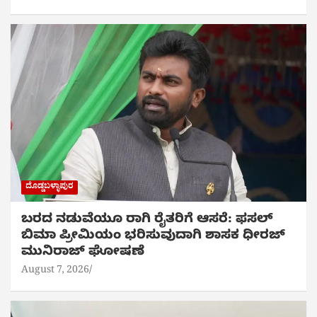
ದೊಡ್ಡಬಳ್ಳಾಪುರ
ಬರದ ನಡುವೆಯೂ ರಾಗಿ ರೈತರಿಗೆ ಆಸರೆ: ಫಸಲ್
ಬಿಮಾ ಪ್ರೀಮಿಯಂ ಭರಿಸುವುದಾಗಿ ಶಾಸಕ ಧೀರಜ್
ಮುನಿರಾಜ್ ಘೋಷಣೆ
August 7, 2026