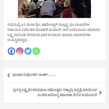
ಸಭೆಯಲ್ಲಿ ಎಸಿ ದುರ್ಗಾಶ್ರೀ, ತಹಶೀಲ್ದಾರ್ ಮಲ್ಲಪ್ಪ, ಭೂ ದಾಖಲೆಗಳ
ಸಹಾಯಕ ನಿರ್ದೇಶಕ ಮೋಹನ್ ಕುಮಾರ್, ಆರ್ ಐ(ಕಂದಾಯ ಅಧಿಕಾರಿ)
ಲಕ್ಷ್ಮಿ ನರಸಿಂಹ ಸೇರಿದಂತೆ ಇತರೆ ಕಂದಾಯ ಇಲಾಖಾ ಅಧಿಕಾರಿಗಳು
ಉಪಸ್ಥಿತರಿದ್ದರು.
Post
ಭಾರತದ ರಿಪೋರ್ಟ್ ಕಾರ್ಡ್……..
navigation
ಪ್ರಸನ್ನ ಲಕ್ಷ್ಮಿವೆಂಕಟರಮಣ ರಥೋತ್ಸವ: ಸಹ್ಯಾದ್ರಿ ಆಸ್ಪತ್ರೆ ವತಿಯಿಂದ
ಉಚಿತ ಆರೋಗ್ಯ ತಪಾಸಣಾ ಶಿಬಿರ ಆಯೋಜನೆ