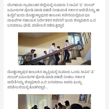
ಬೆಂಗಳೂರು ಗ್ರಾಮಾಂತರ ಜಿಲ್ಲೆಯಲ್ಲಿ ಸುಮಾರು 3 ಸಾವಿರ ‘ಪಿ’ ನಂಬರ್
ಜಮೀನುಗಳ ಪೋಡಿ ಮಾಡಿ ಪಹಣಿ ನೀಡುವಂತೆ ಸರ್ಕಾರ ಆದೇಶಿಸಿದ್ದು, ಈ
ಹಿನ್ನೆಲೆ ಇಂದು ದೊಡ್ಡಬಳ್ಳಾಪುರರ ತಾಲೂಕು ಕಚೇರಿಯಲ್ಲಿರುವ ಭೂ
ದಾಖಲೆಗಳ ಸಹಾಯಕ ನಿರ್ದೇಶಕರ ಕಚೇರಿಗೆ ಇಂದು ಜಿಲ್ಲಾಧಿಕಾರಿ ಎ.ಬಿ
ಬಸವರಾಜು ಭೇಟಿ, ಪರಿಶೀಲನೆ ನಡೆಸುತ್ತಿದ್ದಾರೆ.
ದೊಡ್ಡಬಳ್ಳಾಪುರ ತಾಲೂಕಿನ ವ್ಯಾಪ್ತಿಯಲ್ಲಿ ಸುಮಾರು ಒಂದು ಸಾವಿರ ‘ಪಿ’
ನಂಬರ್ ಜಮೀನುಗಳ ಪೋಡಿ ಮಾಡಿ ಪಹಣಿ ನೀಡಲು ಸರ್ಕಾರ
ಆದೇಶಿಸಿದ್ದು, ಜಿಲ್ಲಾಧಿಕಾರಿ ಎ.ಬಿ ಬಸವರಾಜು ಅವರು ಖುದ್ದು
ಪರಿಶೀಲನೆಯಲ್ಲಿ ತೊಡಗಿದ್ದಾರೆ…