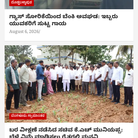
ದೊಡ್ಡಬಳ್ಳಾಪುರ
ಗ್ಯಾಸ್ ಸೋರಿಕೆಯಿಂದ ಬೆಂಕಿ ಅವಘಡ: ಇಬ್ಬರು
ಯುವಕರಿಗೆ ಸುಟ್ಟ ಗಾಯ
August 6, 2026
ಬೆಂಗಳೂರು ಗ್ರಾಮಾಂತರ
ಬರ ವೀಕ್ಷಣೆ ನಡೆಸಿದ ಸಚಿವ ಕೆ.ಎಚ್ ಮುನಿಯಪ್ಪ:
ಬೆಳೆ ವಿಮೆ ಮಾಡಿಸಲು ರೈತರಲ್ಲಿ ಮನವಿ