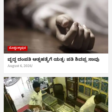
ದೊಡ್ಡಬಳ್ಳಾಪುರ
ವೃದ್ಧ ದಂಪತಿ ಆತ್ನಹತ್ಯೆಗೆ ಯತ್ನ: ಪತಿ ಶಿವಪ್ಪ ಸಾವು
August 6, 2026