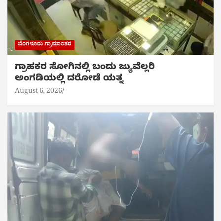
ಬೆಂಗಳೂರು ಗ್ರಾಮಾಂತರ
ಗ್ರಾಹಕರ ಸೋಗಿನಲ್ಲಿ ಬಂದು ಜ್ಯುವೆಲ್ಲರಿ
ಅಂಗಡಿಯಲ್ಲಿ ದರೋಡೆ ಯತ್ನ
August 6, 2026