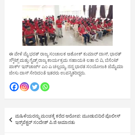
ಈ ವೇಳೆ ಮೈ ಭರತ್ ರಾಜ್ಯ ಸಂಚಾಲಕ ಅಶೋಕ್ ಕುಮಾರ್ ದಾಸ್, ಭಾರತ್
ಸ್ಕೌಟ್ಸ್ ಮತ್ತು ಗೈಡ್ಸ್ ರಾಜ್ಯ ಕಾರ್ಯಕ್ರಮ ಸಹಾಯಕಿ ಲತಾ ಬಿ ವಿ, ಬೆಸೆಂಟ್
ಪಾರ್ಕ್ ಇನ್‌ಚಾರ್ಜ್ ಎಂ ಎ ಚಲ್ಲಯ್ಯ, ನನ್ನ ಭಾರತ ಸಂಯೋಜಕಿ ಜೆಮೈಮಾ
ಜೇಸು ದಾಸ್ ಸೇರಿದಂತೆ ಇತರರು ಉಪಸ್ಥಿತರಿದ್ದರು.
Post
ಮಹಿಳೆಯರನ್ನು ಮಂಚಕ್ಕೆ ಕರೆದ ಆರೋಪ: ಮೂಡುಬಿದಿರೆ ಪೊಲೀಸ್
navigation
ಇನ್ಸ್‌ಪೆಕ್ಟರ್ ಸಂದೇಶ್ ಪಿ.ಜಿ ಅಮಾನತು