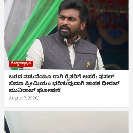
ದೊಡ್ಡಬಳ್ಳಾಪುರ
ಬರದ ನಡುವೆಯೂ ರಾಗಿ ರೈತರಿಗೆ ಆಸರೆ: ಫಸಲ್
ಬಿಮಾ ಪ್ರೀಮಿಯಂ ಭರಿಸುವುದಾಗಿ ಶಾಸಕ ಧೀರಜ್
ಮುನಿರಾಜ್ ಘೋಷಣೆ
August 7, 2026