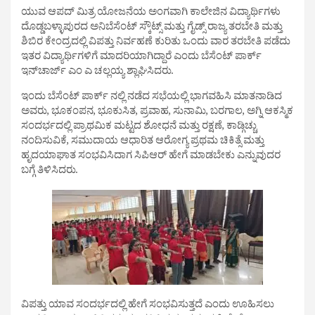
ಯುವ ಆಪದ್ ಮಿತ್ರ ಯೋಜನೆಯ ಅಂಗವಾಗಿ ಕಾಲೇಜಿನ ವಿದ್ಯಾರ್ಥಿಗಳು
ದೊಡ್ಡಬಳ್ಳಾಪುರದ ಅನಿಬೆಸೆಂಟ್ ಸ್ಕೌಟ್ಸ್ ಮತ್ತು ಗೈಡ್ಸ್ ರಾಜ್ಯ ತರಬೇತಿ ಮತ್ತು
ಶಿಬಿರ ಕೇಂದ್ರದಲ್ಲಿ ವಿಪತ್ತು ನಿರ್ವಹಣೆ ಕುರಿತು ಒಂದು ವಾರ ತರಬೇತಿ ಪಡೆದು
ಇತರ ವಿದ್ಯಾರ್ಥಿಗಳಿಗೆ ಮಾದರಿಯಾಗಿದ್ದಾರೆ ಎಂದು ಬೆಸೆಂಟ್ ಪಾರ್ಕ್
ಇನ್‌ಚಾರ್ಜ್ ಎಂ ಎ ಚಲ್ಲಯ್ಯ ಶ್ಲಾಘಿಸಿದರು.
ಇಂದು ಬೆಸೆಂಟ್ ಪಾರ್ಕ್ ನಲ್ಲಿ ನಡೆದ ಸಭೆಯಲ್ಲಿ ಭಾಗವಹಿಸಿ ಮಾತನಾಡಿದ
ಅವರು, ಭೂಕಂಪನ, ಭೂಕುಸಿತ, ಪ್ರವಾಹ, ಸುನಾಮಿ, ಬರಗಾಲ, ಅಗ್ನಿ ಆಕಸ್ಮಿಕ
ಸಂದರ್ಭದಲ್ಲಿ ಪ್ರಾಥಮಿಕ ಮಟ್ಟದ ಶೋಧನೆ ಮತ್ತು ರಕ್ಷಣೆ, ಕಾಡ್ಗಿಚ್ಚು
ನಂದಿಸುವಿಕೆ, ಸಮುದಾಯ ಆಧಾರಿತ ಆರೋಗ್ಯ ಪ್ರಥಮ ಚಿಕಿತ್ಸೆ ಮತ್ತು
ಹೃದಯಾಘಾತ ಸಂಭವಿಸಿದಾಗ ಸಿಪಿಆರ್ ಹೇಗೆ ಮಾಡಬೇಕು ಎನ್ನುವುದರ
ಬಗ್ಗೆ ತಿಳಿಸಿದರು.
ವಿಪತ್ತು ಯಾವ ಸಂದರ್ಭದಲ್ಲಿ ಹೇಗೆ ಸಂಭವಿಸುತ್ತದೆ ಎಂದು ಊಹಿಸಲು