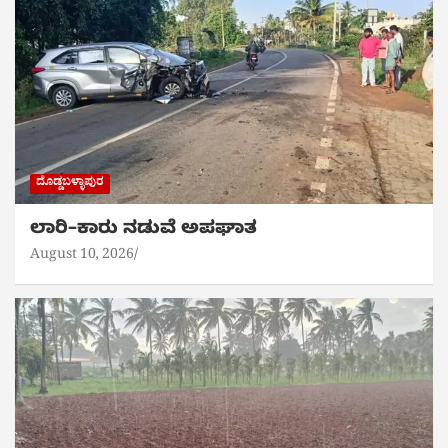
ದೊಡ್ಡಬಳ್ಳಾಪುರ
ಲಾರಿ–ಕಾರು ನಡುವೆ ಅಪಘಾತ
August 10, 2026