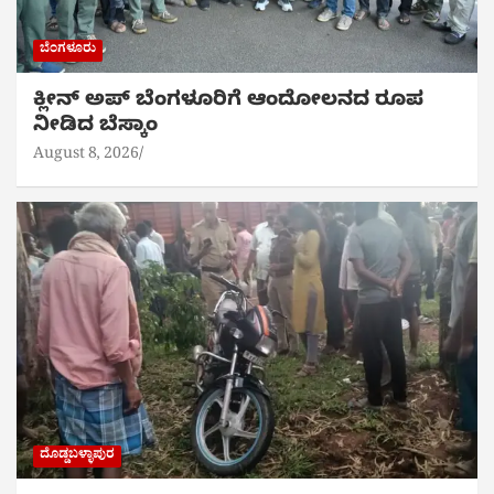
ಬೆಂಗಳೂರು
ಕ್ಲೀನ್ ಅಪ್ ಬೆಂಗಳೂರಿಗೆ ಆಂದೋಲನದ ರೂಪ
ನೀಡಿದ ಬೆಸ್ಕಾಂ
August 8, 2026
ದೊಡ್ಡಬಳ್ಳಾಪುರ