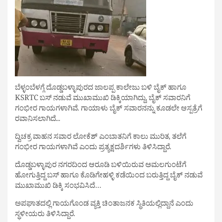
ಬೆಳ್ಳಂಬೆಳಗ್ಗೆ ದೊಡ್ಡಬಳ್ಳಾಪುರದ ಜಾಲಪ್ಪ ಕಾಲೇಜು ಬಳಿ ಬೈಕ್ ಹಾಗೂ
KSRTC ಬಸ್ ನಡುವೆ ಮುಖಾಮುಖಿ ಡಿಕ್ಕಿಯಾಗಿದ್ದು, ಬೈಕ್ ಸವಾರನಿಗೆ
ಗಂಭೀರ ಗಾಯಗಳಾಗಿವೆ. ಗಾಯಾಳು ಬೈಕ್ ಸವಾರನನ್ನು ಕೂಡಲೇ ಆಸ್ಪತ್ರೆಗೆ
ರವಾನಿಸಲಾಗಿದೆ.‌..
ದ್ವಿಚಕ್ರ ವಾಹನ ಸವಾರ ಲೋಕೆಶ್ ಎಂಬಾತನಿಗೆ ಕಾಲು ಮುರಿತ, ತಲೆಗೆ
ಗಂಭೀರ ಗಾಯಗಳಾಗಿವೆ ಎಂದು ಪ್ರತ್ಯಕ್ಷದರ್ಶಿಗಳು ತಿಳಿಸಿದ್ದಾರೆ.
ದೊಡ್ಡಬಳ್ಳಾಪುರ ನಗರದಿಂದ ಆರೂಡಿ ಬಳಿಯಿರುವ ಅಮಲಗುಂಟೆಗೆ
ಹೋಗುತ್ತಿದ್ದ ಬಸ್ ಹಾಗೂ ಕೊಡಿಗೇಹಳ್ಳಿ ಕಡೆಯಿಂದ ಬರುತ್ತಿದ್ದ ಬೈಕ್ ನಡುವೆ
ಮುಖಾಮುಖಿ ಡಿಕ್ಕಿ ಸಂಭವಿಸಿದೆ…
ಅಪಘಾತದಲ್ಲಿ ಗಾಯಗೊಂಡ ವ್ಯಕ್ತಿ ಚಿಂತಾಜನಕ‌ ಸ್ಥಿತಿಯಲ್ಲಿದ್ದಾನೆ ಎಂದು
ಸ್ಥಳೀಯರು ತಿಳಿಸಿದ್ದಾರೆ.