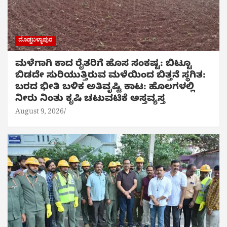
ದೊಡ್ಡಬಳ್ಳಾಪುರ
ಮಳೆಗಾಗಿ ಕಾದ ರೈತರಿಗೆ ಹೊಸ ಸಂಕಷ್ಟ: ಬಿಟ್ಟೂ
ಬಿಡದೇ ಸುರಿಯುತ್ತಿರುವ ಮಳೆಯಿಂದ ಬಿತ್ತನೆ ಸ್ಥಗಿತ:
ಬರದ ಭೀತಿ ಬಳಿಕ ಅತಿವೃಷ್ಟಿ ಕಾಟ: ಹೊಲಗಳಲ್ಲಿ
ನೀರು ನಿಂತು ಕೃಷಿ ಚಟುವಟಿಕೆ ಅಸ್ತವ್ಯಸ್ತ
August 9, 2026