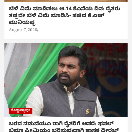
ಬೆಳೆ ವಿಮೆ ಮಾಡಿಸಲು ಆ.14 ಕೊನೆಯ ದಿನ: ರೈತರು
ತಪ್ಪದೇ ಬೆಳೆ ವಿಮೆ ಮಾಡಿಸಿ- ಸಚಿವ ಕೆ.ಎಚ್
ಮುನಿಯಪ್ಪ
August 7, 2026
ದೊಡ್ಡಬಳ್ಳಾಪುರ
ಬರದ ನಡುವೆಯೂ ರಾಗಿ ರೈತರಿಗೆ ಆಸರೆ: ಫಸಲ್
ಬಿಮಾ ಪ್ರೀಮಿಯಂ ಭರಿಸುವುದಾಗಿ ಶಾಸಕ ಧೀರಜ್