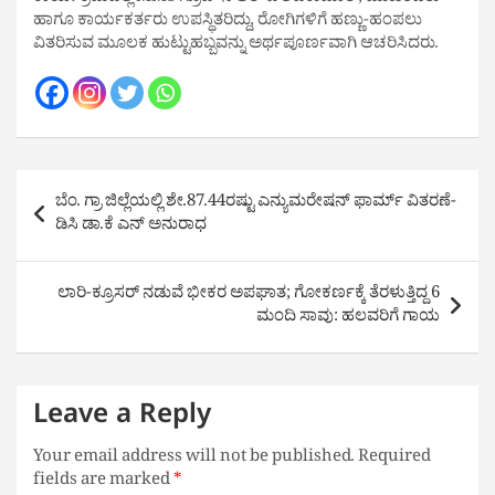
ಹಾಗೂ ಕಾರ್ಯಕರ್ತರು ಉಪಸ್ಥಿತರಿದ್ದು, ರೋಗಿಗಳಿಗೆ ಹಣ್ಣು-ಹಂಪಲು
ವಿತರಿಸುವ ಮೂಲಕ ಹುಟ್ಟುಹಬ್ಬವನ್ನು ಅರ್ಥಪೂರ್ಣವಾಗಿ ಆಚರಿಸಿದರು.
Post
ಬೆಂ. ಗ್ರಾ ಜಿಲ್ಲೆಯಲ್ಲಿ ಶೇ.87.44ರಷ್ಟು ಎನ್ಯುಮರೇಷನ್ ಫಾರ್ಮ್ ವಿತರಣೆ-
navigation
ಡಿಸಿ ಡಾ.ಕೆ ಎನ್ ಅನುರಾಧ
ಲಾರಿ-ಕ್ರೂಸರ್ ನಡುವೆ ಭೀಕರ ಅಪಘಾತ; ಗೋಕರ್ಣಕ್ಕೆ ತೆರಳುತ್ತಿದ್ದ 6
ಮಂದಿ ಸಾವು: ಹಲವರಿಗೆ ಗಾಯ
Leave a Reply
Your email address will not be published.
Required
fields are marked
*