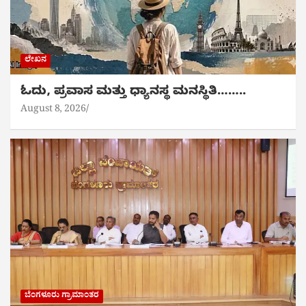
ಲೇಖನ
ಓದು, ಪ್ರವಾಸ ಮತ್ತು ಧ್ಯಾನಸ್ಥ ಮನಸ್ಥಿತಿ……..
August 8, 2026
ಬೆಂಗಳೂರು ಗ್ರಾಮಾಂತರ