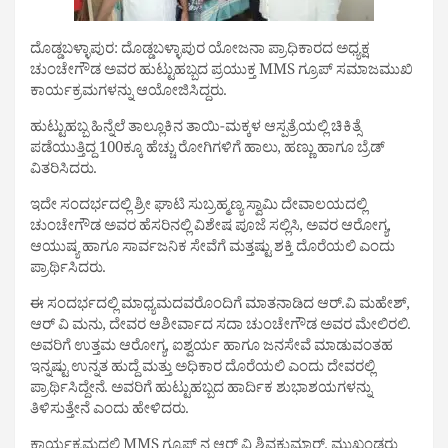
ದೊಡ್ಡಬಳ್ಳಾಪುರ: ದೊಡ್ಡಬಳ್ಳಾಪುರ ಯೋಜನಾ ಪ್ರಾಧಿಕಾರದ ಅಧ್ಯಕ್ಷ
ಚುಂಚೇಗೌಡ ಅವರ ಹುಟ್ಟುಹಬ್ಬದ ಪ್ರಯುಕ್ತ MMS ಗ್ರೂಪ್ ಸಮಾಜಮುಖಿ
ಕಾರ್ಯಕ್ರಮಗಳನ್ನು ಆಯೋಜಿಸಿದ್ದರು.
ಹುಟ್ಟುಹಬ್ಬ ಹಿನ್ನೆಲೆ‌ ತಾಲ್ಲೂಕಿನ ತಾಯಿ-ಮಕ್ಕಳ ಆಸ್ಪತ್ರೆಯಲ್ಲಿ ಚಿಕಿತ್ಸೆ
ಪಡೆಯುತ್ತಿದ್ದ 100ಕ್ಕೂ ಹೆಚ್ಚು ರೋಗಿಗಳಿಗೆ ಹಾಲು, ಹಣ್ಣು ಹಾಗೂ ಬ್ರೆಡ್
ವಿತರಿಸಿದರು.
ಇದೇ ಸಂದರ್ಭದಲ್ಲಿ ಶ್ರೀ ಘಾಟಿ ಸುಬ್ರಹ್ಮಣ್ಯ ಸ್ವಾಮಿ ದೇವಾಲಯದಲ್ಲಿ
ಚುಂಚೇಗೌಡ ಅವರ ಹೆಸರಿನಲ್ಲಿ ವಿಶೇಷ ಪೂಜೆ ಸಲ್ಲಿಸಿ, ಅವರ ಆರೋಗ್ಯ,
ಆಯುಷ್ಯ ಹಾಗೂ ಸಾರ್ವಜನಿಕ ಸೇವೆಗೆ ಮತ್ತಷ್ಟು ಶಕ್ತಿ ದೊರೆಯಲಿ ಎಂದು
ಪ್ರಾರ್ಥಿಸಿದರು.
ಈ ಸಂದರ್ಭದಲ್ಲಿ ಮಾಧ್ಯಮದವರೊಂದಿಗೆ ಮಾತನಾಡಿದ ಆರ್.ವಿ ಮಹೇಶ್,
ಆರ್ ವಿ ಮನು, ದೇವರ ಆಶೀರ್ವಾದ ಸದಾ ಚುಂಚೇಗೌಡ ಅವರ ಮೇಲಿರಲಿ.
ಅವರಿಗೆ ಉತ್ತಮ ಆರೋಗ್ಯ, ಐಶ್ವರ್ಯ ಹಾಗೂ ಜನಸೇವೆ ಮಾಡುವಂತಹ
ಇನ್ನಷ್ಟು ಉನ್ನತ ಹುದ್ದೆ ಮತ್ತು ಅಧಿಕಾರ ದೊರೆಯಲಿ ಎಂದು ದೇವರಲ್ಲಿ
ಪ್ರಾರ್ಥಿಸಿದ್ದೇನೆ. ಅವರಿಗೆ ಹುಟ್ಟುಹಬ್ಬದ ಹಾರ್ದಿಕ ಶುಭಾಶಯಗಳನ್ನು
ತಿಳಿಸುತ್ತೇನೆ ಎಂದು ಹೇಳಿದರು.
ಕಾರ್ಯಕ್ರಮದಲ್ಲಿ MMS ಗ್ರೂಪ್ ನ ಆರ್ ವಿ ಶಿವಕುಮಾರ್, ಮುಖಂಡರು