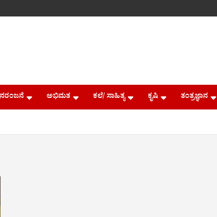
ನರಂಜನೆ
ಅಭಿಮತ
ಕಲೆ/ ಸಾಹಿತ್ಯ
ಕೃಷಿ
ತಂತ್ರಜ್ಞಾನ