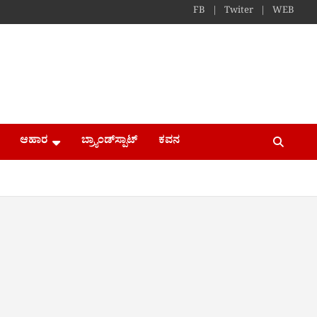
FB
Twiter
WEB
ಆಹಾರ
ಬ್ರ್ಯಾಂಡ್​ಸ್ಪಾಟ್
ಕವನ