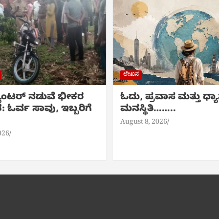
ಲೇಖನ
್ಯಾಂಟರ್ ನಡುವೆ ಭೀಕರ
ಓದು, ಪ್ರವಾಸ ಮತ್ತು ಧ್ಯಾ
ಓರ್ವ ಸಾವು, ಇಬ್ಬರಿಗೆ
ಮನಸ್ಥಿತಿ……..
August 8, 2026
026