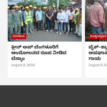
ಬೆಂಗಳೂರು
ದೊಡ್ಡಬಳ್ಳಾಪುರ
ಕ್ಲೀನ್ ಅಪ್ ಬೆಂಗಳೂರಿಗೆ
ಬೈಕ್‌–ಕ
ಆಂದೋಲನದ ರೂಪ ನೀಡಿದ
ಅಪಘಾತ: 
ಬೆಸ್ಕಾಂ
ಗಾಯ
August 8, 2026
August 8, 2