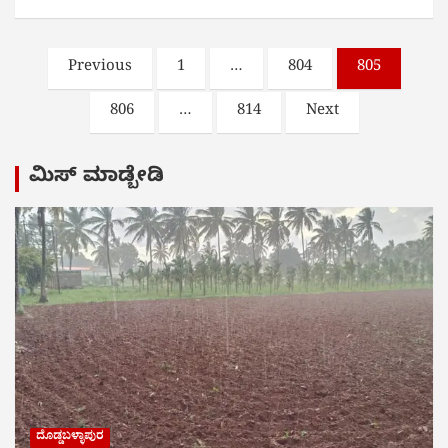
Posts
Previous
1
…
804
805
pagination
806
…
814
Next
ಮಿಸ್ ಮಾಡ್ಬೇಡಿ
ದೊಡ್ಡಬಳ್ಳಾಪುರ