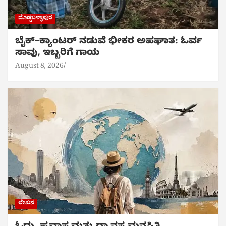
ದೊಡ್ಡಬಳ್ಳಾಪುರ
ಬೈಕ್‌–ಕ್ಯಾಂಟರ್ ನಡುವೆ ಭೀಕರ ಅಪಘಾತ: ಓರ್ವ
ಸಾವು, ಇಬ್ಬರಿಗೆ ಗಾಯ
August 8, 2026
ಲೇಖನ