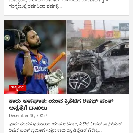
ಮಾಧ್ಯಮಕ್ಕೆ ಅನುಮತಿ ದೊರೆತಿದೆ. 1981ರಲ್ಲಿ ಆರಂಭವಾದ ಶಿಕ್ಷಣ
ಸಂಸ್ಥೆಯಲ್ಲಿ ವರ್ಷದಿಂದ ವರ್ಷಕ್ಕೆ…
ರಾಷ್ಟ್ರೀಯ
ಕಾರು ಅಪಘಾತ: ಯುವ ಕ್ರಿಕೆಟಿಗ ರಿಷಭ್ ಪಂತ್
ಆಸ್ಪತ್ರೆಗೆ ದಾಖಲು
December 30, 2022
ಭಾರತ ತಂಡದ ಭರವಸೆಯ ಯುವ ಆಟಗಾರ, ವಿಕೆಟ್ ಕೀಪರ್ ಬ್ಯಾಟ್ಸ್‌ಮನ್
ರಿಷಬ್ ಪಂತ್ ಪ್ರಯಾಣಿಸುತ್ತಿದ ಕಾರು ರಸ್ತೆ ಡಿವೈಡರ್ ಗೆ ಡಿಕ್ಕಿ…