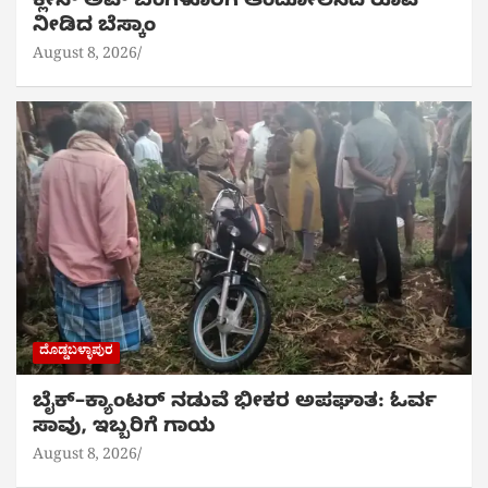
ಕ್ಲೀನ್ ಅಪ್ ಬೆಂಗಳೂರಿಗೆ ಆಂದೋಲನದ ರೂಪ
ನೀಡಿದ ಬೆಸ್ಕಾಂ
August 8, 2026
ದೊಡ್ಡಬಳ್ಳಾಪುರ
ಬೈಕ್‌–ಕ್ಯಾಂಟರ್ ನಡುವೆ ಭೀಕರ ಅಪಘಾತ: ಓರ್ವ
ಸಾವು, ಇಬ್ಬರಿಗೆ ಗಾಯ
August 8, 2026