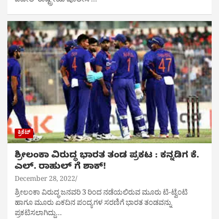
ಪಟೇಲ್ ರಾಷ್ಟ್ರೀಯ ಪೊಲೀಸ್…
ಕ್ರಿಕೆಟ್
ಶ್ರೀಲಂಕಾ ವಿರುದ್ಧ ಭಾರತ ತಂಡ ಪ್ರಕಟ : ಕನ್ನಡಿಗ ಕೆ.
ಎಲ್. ರಾಹುಲ್ ಗೆ ಶಾಕ್!
December 28, 2022
ಶ್ರೀಲಂಕಾ ವಿರುದ್ಧ ಜನವರಿ 3 ರಿಂದ ನಡೆಯಲಿರುವ ಮೂರು ಟಿ-ಟ್ವೆಂಟಿ
ಹಾಗೂ ಮೂರು ಏಕದಿನ ಪಂದ್ಯಗಳ ಸರಣಿಗೆ ಭಾರತ ತಂಡವನ್ನು
ಪ್ರಕಟಿಸಲಾಗಿದ್ದು…