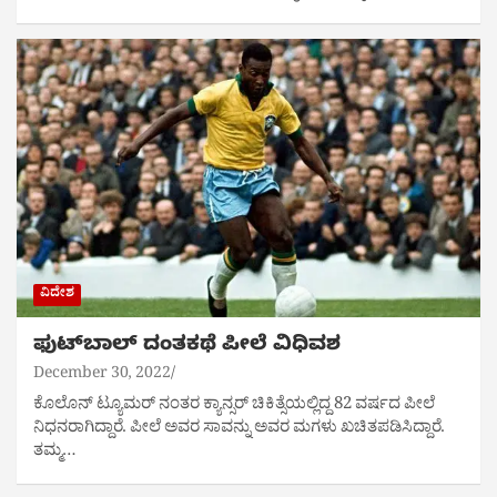
ವಿದೇಶ
ಫುಟ್​ಬಾಲ್​ ದಂತಕಥೆ ಪೀಲೆ ವಿಧಿವಶ
December 30, 2022
ಕೊಲೊನ್ ಟ್ಯೂಮರ್ ನಂತರ ಕ್ಯಾನ್ಸರ್​ ಚಿಕಿತ್ಸೆಯಲ್ಲಿದ್ದ 82 ವರ್ಷದ ಪೀಲೆ
ನಿಧನರಾಗಿದ್ದಾರೆ. ಪೀಲೆ ಅವರ ಸಾವನ್ನು ಅವರ ಮಗಳು ಖಚಿತಪಡಿಸಿದ್ದಾರೆ.
ತಮ್ಮ…