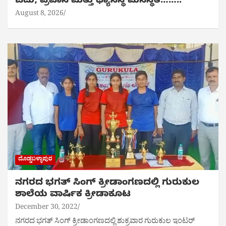
ಓದು, ಪ್ರವಾಸ ಮತ್ತು ಧ್ಯಾನಸ್ಥ ಮನಸ್ಥಿತಿ……..
August 8, 2026
ದೊಡ್ಡಬಳ್ಳಾಪುರ
ನಗರದ ಭಗತ್ ಸಿಂಗ್ ಕ್ರೀಡಾಂಗಣದಲ್ಲಿ ಗುರುಕುಲ
ಶಾಲೆಯ ವಾರ್ಷಿಕ‌ ಕ್ರೀಡಾಕೂಟ
December 30, 2022
ನಗರದ ಭಗತ್ ಸಿಂಗ್ ಕ್ರೀಡಾಂಗಣದಲ್ಲಿ ಶುಕ್ರವಾರ ಗುರುಕುಲ ಇಂಟರ್