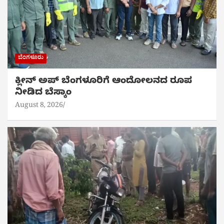
ಬೆಂಗಳೂರು
ಕ್ಲೀನ್ ಅಪ್ ಬೆಂಗಳೂರಿಗೆ ಆಂದೋಲನದ ರೂಪ
ನೀಡಿದ ಬೆಸ್ಕಾಂ
August 8, 2026