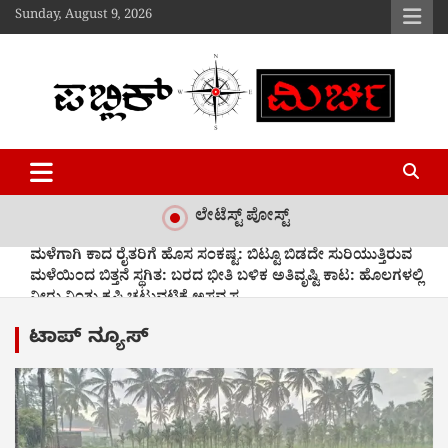
Skip
Sunday, August 9, 2026
to
content
Public Mirchi
ಲೇಟೆಸ್ಟ್ ಪೋಸ್ಟ್
ಮಳೆಗಾಗಿ ಕಾದ ರೈತರಿಗೆ ಹೊಸ ಸಂಕಷ್ಟ: ಬಿಟ್ಟೂ ಬಿಡದೇ ಸುರಿಯುತ್ತಿರುವ
ಮಳೆಯಿಂದ ಬಿತ್ತನೆ ಸ್ಥಗಿತ: ಬರದ ಭೀತಿ ಬಳಿಕ ಅತಿವೃಷ್ಟಿ ಕಾಟ: ಹೊಲಗಳಲ್ಲಿ
ನೀರು ನಿಂತು ಕೃಷಿ ಚಟುವಟಿಕೆ ಅಸ್ತವ್ಯಸ್ತ
ಕ್ಲೀನ್ ಅಪ್ ಬೆಂಗಳೂರಿಗೆ ಆಂದೋಲನದ ರೂಪ ನೀಡಿದ ಬೆಸ್ಕಾಂ
ಟಾಪ್ ನ್ಯೂಸ್
ಬೈಕ್‌–ಕ್ಯಾಂಟರ್ ನಡುವೆ ಭೀಕರ ಅಪಘಾತ: ಓರ್ವ ಸಾವು, ಇಬ್ಬರಿಗೆ ಗಾಯ
ಓದು, ಪ್ರವಾಸ ಮತ್ತು ಧ್ಯಾನಸ್ಥ ಮನಸ್ಥಿತಿ……..