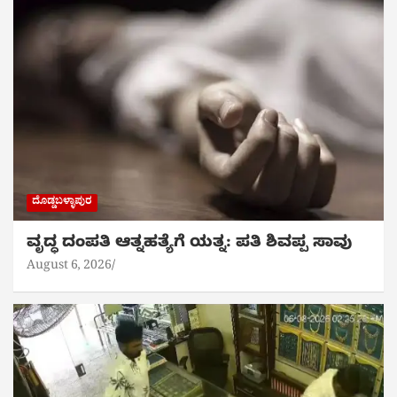
ದೊಡ್ಡಬಳ್ಳಾಪುರ
ವೃದ್ಧ ದಂಪತಿ ಆತ್ನಹತ್ಯೆಗೆ ಯತ್ನ: ಪತಿ ಶಿವಪ್ಪ ಸಾವು
August 6, 2026