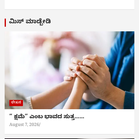
ಮಿಸ್ ಮಾಡ್ಬೇಡಿ
ಲೇಖನ
” ಕ್ಷಮೆ” ಎಂಬ ಭಾವದ ಸುತ್ತ……
August 7, 2026