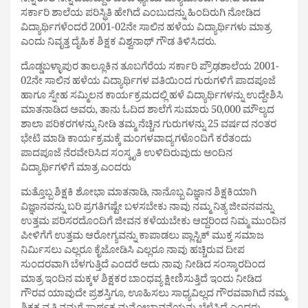
ನನ್ನ ಶಾಲೆ ನನ್ನ ಜವಾಬ್ದಾರಿ ಎಂಬ ಧ್ಯೇಯ ವಾಕ್ಯದೊಂದಿಗೆ ತಾನು ಓದಿದ
ಸರ್ಕಾರಿ ಶಾಲೆಯ ಪರಿಸ್ಥಿತಿ ಹೇಗಿದೆ ಎಂಬುದನ್ನು ಹಿಂದಿರುಗಿ ನೋಡಿದ
ವಿದ್ಯಾರ್ಥಿಗಳೆಂದರೆ 2001-02ನೇ ಸಾಲಿನ ಹಳೆಯ ವಿದ್ಯಾರ್ಥಿಗಳು ಮಾತ್ರ
ಎಂದು ನಿವೃತ್ತ ದೈಹಿಕ ಶಿಕ್ಷಕ ವಿಶ್ವನಾಥ್ ಗೌಡ ತಿಳಿಸಿದರು.
ದೊಡ್ಡಬಳ್ಳಾಪುರ ತಾಲ್ಲೂಕಿನ ತೂಬಗೆರೆಯ ಸರ್ಕಾರಿ ಪ್ರೌಢಶಾಲೆಯ 2001-
02ನೇ ಸಾಲಿನ ಹಳೆಯ ವಿದ್ಯಾರ್ಥಿಗಳ ವತಿಯಿಂದ ಗುರುಗಳಿಗೆ ಪಾದಪೂಜೆ
ಹಾಗೂ ಸ್ನೇಹ ಸಮ್ಮಿಲನ ಕಾರ್ಯಕ್ರಮದಲ್ಲಿ ಹಳೆ ವಿದ್ಯಾರ್ಥಿಗಳನ್ನು ಉದ್ದೇಶಿಸಿ
ಮಾತನಾಡಿದ ಅವರು, ತಾನು ಓದಿದ ಶಾಲೆಗೆ ಸುಮಾರು 50,000 ಮೌಲ್ಯದ
ಶಾಲಾ ಪರಿಕರಗಳನ್ನು ನೀಡಿ ತಮ್ಮ ನೆಚ್ಚಿನ ಗುರುಗಳನ್ನು 25 ವರ್ಷದ ನಂತರ
ಭೇಟಿ ಮಾಡಿ ಕಾರ್ಯಕ್ರಮಕ್ಕೆ ಮಂಗಳವಾದ್ಯಗಳೊಂದಿಗೆ ಕರೆತಂದು
ಪಾದಪೂಜೆ ನೆರವೇರಿಸಿದ ಸಂಸ್ಕೃತಿ ಉಳಿದಿರುವುದು ಅಂದಿನ
ವಿದ್ಯಾರ್ಥಿಗಳಿಗೆ ಮಾತ್ರ ಎಂದರು
ಮತ್ತೊಬ್ಬ ಶಿಕ್ಷಕಿ ಶೋಭಾ ಮಾತನಾಡಿ, ನಾನೊಬ್ಬ ವಿಜ್ಞಾನ ಶಿಕ್ಷಕಿಯಾಗಿ
ವಿಜ್ಞಾನವನ್ನು ಬರಿ ಪ್ರಗತಿಗಷ್ಟೇ ಬಳಸಬೇಕು ನಾವು ನಮ್ಮ ನಿತ್ಯ ಜೀವನವನ್ನು
ಉತ್ತಮ ಪರಿಸರದೊಂದಿಗೆ ಜೀವನ ಕಳೆಯಬೇಕು ಆದ್ದರಿಂದ ನಿಮ್ಮ ಮುಂದಿನ
ಪೀಳಿಗೆಗೆ ಉತ್ತಮ ಆರೋಗ್ಯವನ್ನು ಕಾಪಾಡಲು ಪ್ಲಾಸ್ಟಿಕ್ ಮುಕ್ತ ಸಮಾಜ
ನಿರ್ಮಿಸಲು ಎಲ್ಲರೂ ಕೈಜೋಡಿಸಿ ಎಲ್ಲರೂ ನಾವು ಹಚ್ಚಿರುವ ದೀಪ
ಸುಂದರವಾಗಿ ಬೆಳಗುತ್ತಿದೆ ಎಂದರೆ ಅದು ನಾವು ನೀಡಿದ ಸಂಸ್ಕಾರದಿಂದ
ಮಾತ್ರ ಇಂದಿನ ಮಕ್ಕಳ ಶಿಕ್ಷಕರ ಬಾಂಧವ್ಯ ಕ್ಷೀಣಿಸುತ್ತಿದೆ ಇಂದು ನೀಡಿದ
ಗೌರವ ಯಾವುದೇ ಪ್ರಶಸ್ತಿಗೂ, ಊಹಿಸಲು ಸಾಧ್ಯವಿಲ್ಲದ ಗೌರವವಾಗಿದೆ ನಮ್ಮ