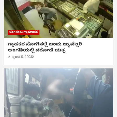
ಬೆಂಗಳೂರು ಗ್ರಾಮಾಂತರ
ಗ್ರಾಹಕರ ಸೋಗಿನಲ್ಲಿ ಬಂದು ಜ್ಯುವೆಲ್ಲರಿ
ಅಂಗಡಿಯಲ್ಲಿ ದರೋಡೆ ಯತ್ನ
August 6, 2026