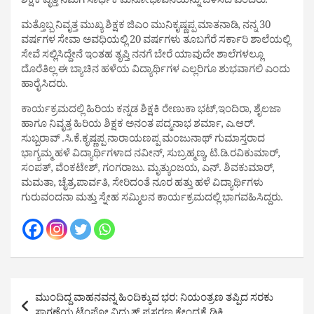
ಶಿಕ್ಷಕ ವೃತ್ತಿ ನಮಗೆ ಸಾರ್ಥಕ ಮನೋಭಾವನೆಯನ್ನು ಬೆಳೆಸಿದೆ ಎಂದರು.
ಮತ್ತೊಬ್ಬ ನಿವೃತ್ತ ಮುಖ್ಯ ಶಿಕ್ಷಕ ಜಿಎಂ ಮುನಿಕೃಷ್ಣಪ್ಪ ಮಾತನಾಡಿ, ನನ್ನ 30
ವರ್ಷಗಳ ಸೇವಾ ಅವಧಿಯಲ್ಲಿ 20 ವರ್ಷಗಳು ತೂಬಗೆರೆ ಸರ್ಕಾರಿ ಶಾಲೆಯಲ್ಲಿ
ಸೇವೆ ಸಲ್ಲಿಸಿದ್ದೇನೆ ಇಂತಹ ತೃಪ್ತಿ ನನಗೆ ಬೇರೆ ಯಾವುದೇ ಶಾಲೆಗಳಲ್ಲೂ
ದೊರೆತಿಲ್ಲ ಈ ಬ್ಯಾಚಿನ ಹಳೆಯ ವಿದ್ಯಾರ್ಥಿಗಳ ಎಲ್ಲರಿಗೂ ಶುಭವಾಗಲಿ ಎಂದು
ಹಾರೈಸಿದರು.
ಕಾರ್ಯಕ್ರಮದಲ್ಲಿ ಹಿರಿಯ ಕನ್ನಡ ಶಿಕ್ಷಕಿ ರೇಣುಕಾ ಭಟ್,ಇಂದಿರಾ, ಶೈಲಜಾ
ಹಾಗೂ ನಿವೃತ್ತ ಹಿರಿಯ ಶಿಕ್ಷಕ ಅನಂತ ಪದ್ಮನಾಭ ಶರ್ಮಾ, ಎ.ಆರ್.
ಸುಬ್ಬರಾವ್ .ಸಿ.ಕೆ.ಕೃಷ್ಣಪ್ಪ ನಾರಾಯಣಪ್ಪ ಮಂಜುನಾಥ್ ಗುಮಾಸ್ತರಾದ
ಭಾಗ್ಯಮ್ಮ ಹಳೆ ವಿದ್ಯಾರ್ಥಿಗಳಾದ ನವೀನ್, ಸುಬ್ರಹ್ಮಣ್ಯ, ಟಿ.ಡಿ.ರವಿಕುಮಾರ್,
ಸಂಪತ್, ವೆಂಕಟೇಶ್, ಗಂಗರಾಜು. ಮೃತ್ಯುಂಜಯ, ಎನ್. ಶಿವಕುಮಾರ್,
ಮಮತಾ, ಚೈತ್ರ,ಪಾರ್ವತಿ, ಸೇರಿದಂತೆ ನೂರ ಹತ್ತು ಹಳೆ ವಿದ್ಯಾರ್ಥಿಗಳು
ಗುರುವಂದನಾ ಮತ್ತು ಸ್ನೇಹ ಸಮ್ಮಿಲನ ಕಾರ್ಯಕ್ರಮದಲ್ಲಿ ಭಾಗವಹಿಸಿದ್ದರು.
Post
ಮುಂದಿದ್ದ ವಾಹನವನ್ನ ಹಿಂದಿಕ್ಕುವ ಭರ: ನಿಯಂತ್ರಣ ತಪ್ಪಿದ ಸರಕು
navigation