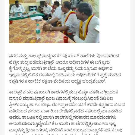
ನಗರ ಮತ್ತು ತಾಲ್ಲೂಕಿನಾದ್ಯಂತ ಕೆಲವು ಖಾಸಗಿ ಶಾಲೆಗಳು ಪೋಷಕರಿಂದ
ಹೆಚ್ಚಿನ ಶುಲ್ಕ ಪಡೆಯುತ್ತಿದ್ದಾರೆ. ಆದರೂ ಅಧಿಕಾರಿಗಳ ಈ ಬಗ್ಗೆ ಕ್ರಮ
ಕೈಗೊಳ್ಳುತ್ತಿಲ್ಲ. ಖಾಸಗಿ ಶಾಲೆಯ ಶುಲ್ಕವನ್ನು ನಿಯಂತ್ರಿಸುವ ಅಧಿಕಾರ
ಇಲ್ಲವಾದಲ್ಲಿ ಲಿಖಿತ ರೂಪದಲ್ಲಿ ನೀಡಿ ಎಂದು ಅಧಿಕಾರಿಗಳಿಗೆ ಪ್ರಶ್ನೆ ಮಾಡಿದ
ಕನ್ನಡಿಗರ ಕರ್ನಾಟಕ ರಕ್ಷಣಾ ವೇದಿಕೆಯ ಅಧ್ಯಕ್ಷ ಚಂದ್ರಶೇಖರ್.
ತಾಲ್ಲೂಕಿನ ಹಲವು ಖಾಸಗಿ ಶಾಲೆಗಳಲ್ಲಿ ಶುಲ್ಕ ಹೆಚ್ಚಳ ಮಾಡಿ ಎಗ್ಗಿಲ್ಲದಂತೆ
ವಸೂಲಿ ಮಾಡುತ್ತಿದ್ದಾರೆ ಎಂಬ ವಿಷಯಕ್ಕೆ ಸಂಬಂಧಿಸಿದಂತೆ ಡಿಡಿಪಿಐ
ಶ್ರೀಕಂಠಯ್ಯ ಹಾಗೂ ಬಿಇಒ ರಂಗಪ್ಪ ಅವರೊಂದಿಗೆ ಕರವೇ ಕನ್ನಡಿಗರ ಬಣದ
ವತಿಯಿಂದ ನಗರದ ಸರ್ಕಾರಿ ಕಾಲೇಜಿನಲ್ಲಿ ನಡೆದ ಸಭೆಯಲ್ಲಿ ಮಾತನಾಡಿದ
ಅವರು, ತಾಲೂಕಿನಲ್ಲಿ ಖಾಸಗಿ ಶಾಲೆಗಳಲ್ಲಿ ಸರಕಾರದ ಮಾನದಂಡಗಳು
ಅನುಸರಿಸಲಾಗುತ್ತಿದ್ದೇಯೆ? ಕೆಲ ಖಾಸಗಿ‌ ಶಾಲೆಗಳಲ್ಲಿ ಕ್ರೀಡಾಂಗಣ ಇಲ್ಲ‌.
ಮಕ್ಕಳನ್ನು ಕ್ರೀಡಾಂಗಣಕ್ಕೆ ಬೇರೆಡೆಗೆ ಕರೆದೊಯ್ಯುವ ಅವಶ್ಯಕತೆ ಇದೆ. ಕೆಲವು