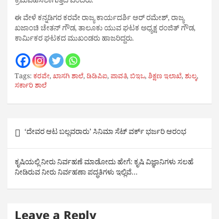
ಕ್ರಮವಹಿಸಲಾಗುತ್ತದೆ ಎಂದರು.
ಈ ವೇಳೆ ಕನ್ನಡಿಗರ ಕರವೇ ರಾಜ್ಯ ಕಾರ್ಯದರ್ಶಿ ಆರ್ ರಮೇಶ್, ರಾಜ್ಯ
ಖಜಾಂಚಿ ಚೇತನ್ ಗೌಡ, ತಾಲೂಕು ಯುವ ಘಟಕ ಅಧ್ಯಕ್ಷ ರಂಜಿತ್ ಗೌಡ,
ಕಾರ್ಮಿಕರ ಘಟಕದ ಮುಖಂಡರು ಹಾಜರಿದ್ದರು.
Tags:
ಕರವೇ
,
ಖಾಸಗಿ ಶಾಲೆ
,
ಡಿಡಿಪಿಐ
,
ಪಾವತಿ
,
ಬಿಇಒ
,
ಶಿಕ್ಷಣ ಇಲಾಖೆ
,
ಶುಲ್ಕ
,
ಸರ್ಕಾರಿ ಶಾಲೆ
Post
‘ದೇವರ ಆಟ ಬಲ್ಲವರಾರು’ ಸಿನಿಮಾ ಸೆಟ್ ವರ್ಕ್ ಭರ್ಜರಿ ಆರಂಭ
navigation
ಕೃಷಿಯಲ್ಲಿ ನೀರು ನಿರ್ವಹಣೆ ಮಾಡೋದು ಹೇಗೆ: ಕೃಷಿ ವಿಜ್ಞಾನಿಗಳು ಸಲಹೆ
ನೀಡಿರುವ ನೀರು ನಿರ್ವಹಣಾ ಪದ್ಧತಿಗಳು ಇಲ್ಲಿವೆ…
Leave a Reply