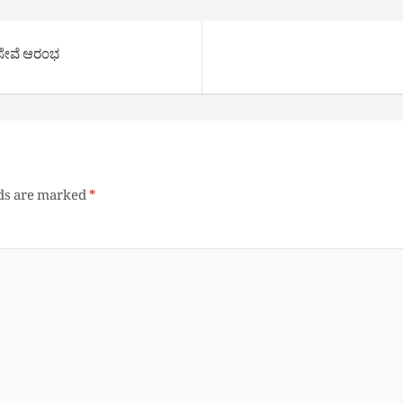
‌ ಸೇವೆ ಆರಂಭ
lds are marked
*