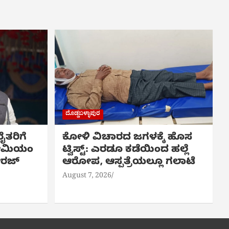
ದೊಡ್ಡಬಳ್ಳಾಪುರ
ತರಿಗೆ
ಕೋಳಿ ವಿಚಾರದ ಜಗಳಕ್ಕೆ ಹೊಸ
ರೀಮಿಯಂ
ಟ್ವಿಸ್ಟ್: ಎರಡೂ ಕಡೆಯಿಂದ ಹಲ್ಲೆ
ೀರಜ್
ಆರೋಪ, ಆಸ್ಪತ್ರೆಯಲ್ಲೂ ಗಲಾಟೆ
August 7, 2026