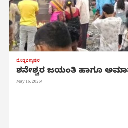
ದೊಡ್ಡಬಳ್ಳಾಪುರ
ಶನೇಶ್ವರ ಜಯಂತಿ ಹಾಗೂ ಅಮಾವಾಸ್
May 16, 2026