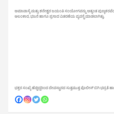
ಅಮಾವಾಸ್ಯೆ ಮತ್ತು ಶನೇಶ್ವರ ಜಯಂತಿ ಸಂಯೋಗವನ್ನು ಅತ್ಯಂತ ಪುಣ್ಯಕರವೆಂದು ಪ
ಅಲಂಕಾರ, ಭಜನೆ ಹಾಗೂ ಪ್ರಸಾದ ವಿತರಣೆಯ ವ್ಯವಸ್ಥೆ ಮಾಡಲಾಗಿತ್ತು.
ಭಕ್ತರ ಸಂಖ್ಯೆ ಹೆಚ್ಚಿದ್ದರಿಂದ ದೇವಸ್ಥಾನದ ಸುತ್ತಮುತ್ತ ಪೊಲೀಸ್ ಬಿಗಿ ಭದ್ರತ