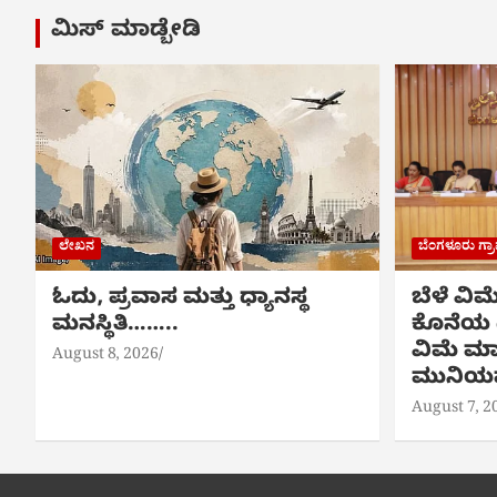
ಮಿಸ್ ಮಾಡ್ಬೇಡಿ
ಲೇಖನ
ಬೆಂಗಳೂರು ಗ್
ಓದು, ಪ್ರವಾಸ ಮತ್ತು ಧ್ಯಾನಸ್ಥ
ಬೆಳೆ ವಿ
ಮನಸ್ಥಿತಿ……..
ಕೊನೆಯ ದಿ
ವಿಮೆ ಮಾ
August 8, 2026
ಮುನಿಯಪ
August 7, 2