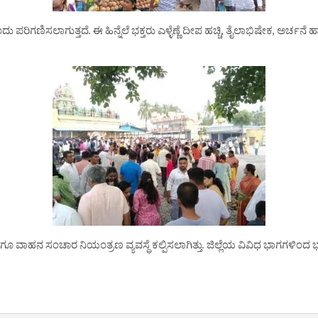
ರಿಗಣಿಸಲಾಗುತ್ತದೆ. ಈ ಹಿನ್ನೆಲೆ ಭಕ್ತರು ಎಳ್ಳೆಣ್ಣೆ ದೀಪ ಹಚ್ಚಿ, ತೈಲಾಭಿಷೇಕ, ಅರ್ಚ
ೆ ಹಾಗೂ ವಾಹನ ಸಂಚಾರ ನಿಯಂತ್ರಣ ವ್ಯವಸ್ಥೆ ಕಲ್ಪಿಸಲಾಗಿತ್ತು. ಜಿಲ್ಲೆಯ ವಿವಿಧ ಭಾಗಗಳಿಂದ 