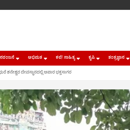
ನರಂಜನೆ
ಅಭಿಮತ
ಕಲೆ/ ಸಾಹಿತ್ಯ
ಕೃಷಿ
ತಂತ್ರಜ್ಞಾನ
ುರೆ ಶನೇಶ್ವರ ದೇವಸ್ಥಾನದಲ್ಲಿ ಅಪಾರ ಭಕ್ತಸಾಗರ