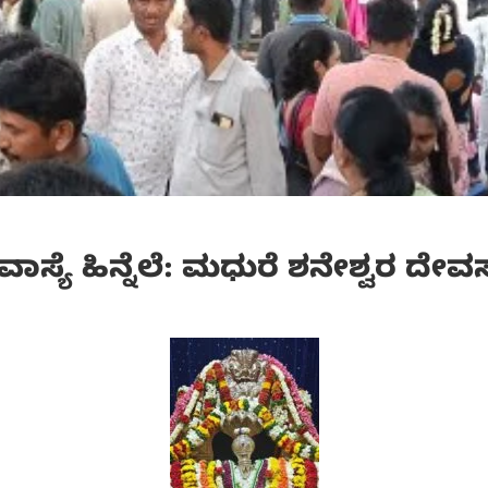
ಯೆ ಹಿನ್ನೆಲೆ: ಮಧುರೆ ಶನೇಶ್ವರ ದೇವಸ