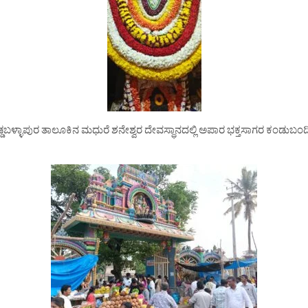
ಳ್ಳಾಪುರ ತಾಲೂಕಿನ ಮಧುರೆ ಶನೇಶ್ವರ ದೇವಸ್ಥಾನದಲ್ಲಿ ಅಪಾರ ಭಕ್ತಸಾಗರ ಕಂಡುಬಂದಿತು. 