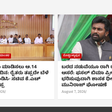
ರಾಮಾಂತರ
ದೊಡ್ಡಬಳ್ಳಾಪುರ
ಮೆ ಮಾಡಿಸಲು ಆ.14
ಬರದ ನಡುವೆಯೂ ರಾಗಿ ರೈ
ನ: ರೈತರು ತಪ್ಪದೇ ಬೆಳೆ
ಆಸರೆ: ಫಸಲ್ ಬಿಮಾ ಪ್
ಡಿಸಿ- ಸಚಿವ ಕೆ.ಎಚ್
ಭರಿಸುವುದಾಗಿ ಶಾಸಕ ಧ
್ಪ
ಮುನಿರಾಜ್ ಘೋಷಣೆ
026
August 7, 2026