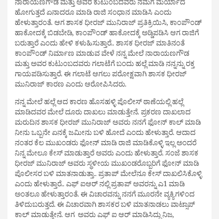
ನಾರಾಯಣಗೌಡ ಮತ್ತು ಅವರ ಕುಟುಂಬದವರು ನಮಗೆ ಮರ್ಯಾದೆ
ಹೋಗುತ್ತದೆ ಏನಾದರೂ ಮಾಡಿ ರಾಜಿ ಸಂಧಾನ ಮಾಡಿಸಿ ಎಂದು
ಹೇಳುತ್ತಾರಂತೆ. ಆಗ ಶಾಸಕ ಧೀರಜ್ ಮುನಿರಾಜ್ ಪ್ರತಿಕ್ರಿಯಿಸಿ, ಕಾಂಪೌಂಡ್
ಹಾಕೋದಕ್ಕೆ ಬಿಡಬೇಡಿ, ಕಾಂಪೌಂಡ್ ಹಾಕೋದಕ್ಕೆ ಅಡ್ಡಿಪಡಿಸಿ ಆಗ ರಾಜಿಗೆ
ಬರುತ್ತಾರೆ ಎಂದು ಹೇಳಿ ಕಳುಹಿಸುತ್ತಾರೆ.. ಶಾಸಕ ಧೀರಜ್ ಮಾತಿನಂತೆ
ಕಾಂಪೌಂಡ್ ನಿರ್ಮಾಣ ಮಾಡುವ ವೇಳೆ ನನ್ನ ಮೇಲೆ ನಾರಾಯಣಗೌಡ
ಮತ್ತು ಅವರ ಕುಟುಂಬದವರು ಗಲಾಟೆಗೆ ಬಂದು ಹಲ್ಲೆ ಮಾಡಿ ನನ್ನನ್ನು ರಕ್ತ
ಗಾಯಪಡಿಸುತ್ತಾರೆ.‌ ಈ ಗಲಾಟೆ ಆಗಲು ಪರೋಕ್ಷವಾಗಿ ಶಾಸಕ ಧೀರಜ್
ಮುನಿರಾಜ್ ಕಾರಣ ಎಂದು ಆರೋಪಿಸಿದರು.
ನನ್ನ ಮೇಲೆ ಹಲ್ಲೆ ಆದ ಕಾರಣ ಹೊಸಹಳ್ಳಿ ಪೊಲೀಸ್ ಠಾಣೆಯಲ್ಲಿ ಹಲ್ಲೆ
ಮಾಡಿದವರ ಮೇಲೆ ದೂರು ದಾಖಲು ಮಾಡುತ್ತೇನೆ. ಪ್ರಕರಣ ದಾಖಲಾದ
ಮರುದಿನ ಶಾಸಕ ಧೀರಜ್ ಮುನಿರಾಜ್ ಅವರು ನನಗೆ ಫೋನ್ ಕಾಲ್ ಮಾಡಿ
ನೀನು ಒಬ್ಬನೇ ಏನಕ್ಕೆ ಜಮೀನು ಬಳಿ ಹೋದೆ ಎಂದು‌ ಹೇಳುತ್ತಾರೆ. ಆದಾದ
ನಂತರ ಕೆಲ ಮುಖಂಡರು ಫೋನ್ ಮಾಡಿ ರಾಜಿ ಮಾಡಿಕೊಳ್ಳಿ ಇಲ್ಲ ಅಂದರೆ
ನಿನ್ನ ಮೇಲೂ ಕೇಸ್ ಮಾಡುತ್ತಾರೆ ಅವರು ಎಂದು ಹೇಳುತ್ತಾರೆ. ಸಂಜೆ ಶಾಸಕ
ಧೀರಜ್ ಮುನಿರಾಜ್ ಅವರು ಸ್ಥಳೀಯ ಮುಖಂಡರೊಬ್ಬರಿಗೆ ಫೋನ್ ಮಾಡಿ
ಪೊಲೀಸರ ಬಳಿ ಮಾತನಾಡುತ್ತಾ.. ಪ್ರತಾಪ್ ಮೇಲೆನೂ ಕೇಸ್ ದಾಖಲಿಸಿಕೊಳ್ಳಿ
ಎಂದು ಹೇಳುತ್ತಾರೆ.. ಎಫ್ ಐಆರ್ ನಲ್ಲಿ‌ ಪ್ರತಾಪ್ ಅವರನ್ನು ಎ1 ಮಾಡಿ
ಅಂತಲೂ ಹೇಳುತ್ತಾರಂತೆ. ಈ ವಿಚಾರವನ್ನು ನನಗೆ ಮೂರನೇ ವ್ಯಕ್ಯಿಗಳಿಂದ
ತಿಳಿದುಬರುತ್ತದೆ‌. ಈ ವಿಚಾರವಾಗಿ ಶಾಸಕರ ಬಳಿ ಮಾತನಾಡಲು ವಾಟ್ಸಾಪ್
ಕಾಲ್ ಮಾಡುತ್ತೇನೆ. ಆಗ ಅವರು ಎಫ್ ಐ ಆರ್ ಮಾಡಿಸಿದ್ದು ನಿಜ,