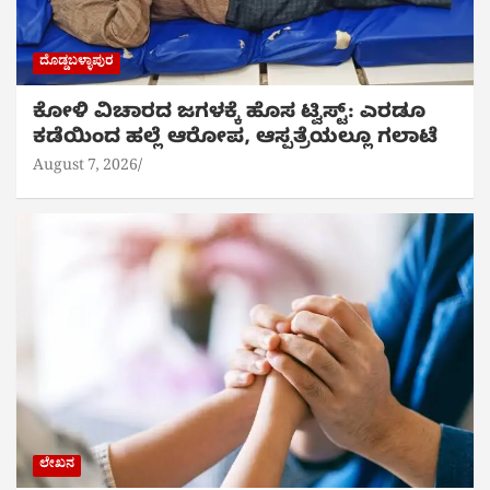
ದೊಡ್ಡಬಳ್ಳಾಪುರ
ಕೋಳಿ ವಿಚಾರದ ಜಗಳಕ್ಕೆ ಹೊಸ ಟ್ವಿಸ್ಟ್: ಎರಡೂ
ಕಡೆಯಿಂದ ಹಲ್ಲೆ ಆರೋಪ, ಆಸ್ಪತ್ರೆಯಲ್ಲೂ ಗಲಾಟೆ
August 7, 2026
ಲೇಖನ