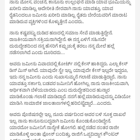
ನಾನು ಮೋಸ, ವಂಚನೆ, ಕಾನೂನು ಉಲ್ಲಂಘನೆ ಮಾಡಿ ಯಾವ ಭೂಮಿಯನ್ನು
ಖರೀದಿ ಮಾಡಿಲ್ಲ.‌ ಅದೇರೀತಿ ನೇರವಾಗಿ ನಾನು ಯಾವತ್ತೂ, ಯಾವ
ರೈತನಿಂದಲೂ ಜಮೀನು ಖರೀದಿ‌ ಮಾಡಿಲ್ಲ. ರೈತರು ಬೇರೆಯವರಿಗೆ ಮಾರಾಟ
ಮಾಡಿರುವ ವ್ಯಕ್ತಿಗಳಿಂದ ಕೊಳ್ಳುತ್ತೇನೆ ಎಂದರು..
ನಾನು ಕಷ್ಟಪಟ್ಟು ದುಡಿದ ಹಣದಲ್ಲಿ ಸಮಾಜ ಸೇವೆ ಮಾಡುತ್ತಿದ್ದೇನೆ.
ರಾಜಕೀಯವಾಗಿ ಸಕ್ರಿಯನಾಗಿದ್ದೇನೆ‌. ಈ ನನ್ನ ಏಳಿಗೆ ಸಹಿಸದೇ
ದುರುದ್ದೇಶದಿಂದ ನನ್ನ ಹೆಸರಿಗೆ ಕಪ್ಪುಚುಕ್ಕೆ ತರಲು ನನ್ನ ಮೇಲೆ ಹಲ್ಲೆ
ನಡೆಸಲಾಗಿದೆ ಎಂದು ದೂರಿದರು…
ಅವರು ಜಮೀನು ವಿವಾದದಲ್ಲಿ ಕೋರ್ಟ್ ನಲ್ಲಿ ಕೇಸ್ ಹಾಕಿದ್ದರು. ಎಲ್ಲಾ ಕೇಸ್
ಡಿಸ್ ಮಿಸ್ ಆಗಿದೆ. ಯಾವುದೇ ಸ್ಟೇ ಇಲ್ಲ, ಯಾವುದೇ ಕೇಸ್ ಇಲ್ಲದೇ ಇದ್ದರೂ,
ಇದು ನನ್ನ ಜಮೀನು ಎಂದು ಸುಖಾಸುಮ್ಮನೆ ಗಲಾಟೆ ಮಾಡುತ್ತಿದ್ದಾರೆ.. ನಾನು
ಯಾವತ್ತೂ ಸರ್ಕಾರಿ, ಬಡವರ ಜಮೀನಿಗೆ ಹೋಗಿಲ್ಲ. ನಾನು ರಾಜಕೀಯವಾಗಿ,
ಆರ್ಥಿಕವಾಗಿ ಬೆಳೆಯಬಾರದು ಎಂಬ ದುರುದ್ದೇಶದಿಂದ ಹುನ್ನಾರ
ಮಾಡಿಕೊಂಡು ಗಲಾಟೆ ಮಾಡಿದ್ದಾರೆ. ನನಗೆ ಹಲ್ಲೆ ಮಾಡಿರುವುದನ್ನು ವಿಡಿಯೋ
ಮಾಡಿಸಿ ಸಾಮಾಜಿಕ ಜಾಲತಾಣಗಳಲ್ಲಿ ಹರಿಬಿಟ್ಟಿದ್ದಾರೆ…ಎಂದರು.
ಅವರು ಪೊಜಿಷನಲ್ಲೇ ಇಲ್ಲ. ನೂರು ವರ್ಷದಿಂದ ಅವರ ಬಳಿ ಸೂಕ್ತ ದಾಖಲೆ
ಇಲ್ಲ.‌ ನಾನು ಕಾನೂನುಬದ್ಧವಾಗಿ ಜಮೀನು ಕೊಂಡುಕೊಂಡಿದ್ದೇನೆ.
ಯಾರದೋ ಜಮೀನಿಗೆ ನಾನ್ಯೇಕೆ ಹೋಗಲಿ. ಹಲ್ಲೆ ನಡೆದ ನಂತರ ರಾಜೀ
ಮಾಡಿಕೊಳ್ಳಿ ಅಂತಾ ಫೋನ್ ಬಂದಿತ್ತು, ರಾಜಿಗೆ ಒಪ್ಪದಿದ್ದಾಗ ಕೌಂಟರ್