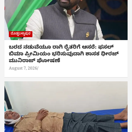
ದೊಡ್ಡಬಳ್ಳಾಪುರ
ಬರದ ನಡುವೆಯೂ ರಾಗಿ ರೈತರಿಗೆ ಆಸರೆ: ಫಸಲ್
ಬಿಮಾ ಪ್ರೀಮಿಯಂ ಭರಿಸುವುದಾಗಿ ಶಾಸಕ ಧೀರಜ್
ಮುನಿರಾಜ್ ಘೋಷಣೆ
August 7, 2026