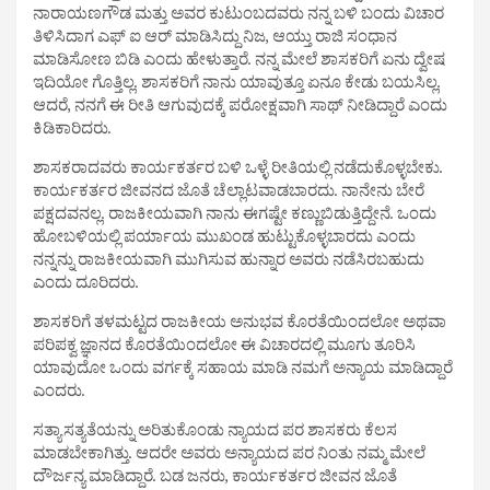
ನಾರಾಯಣಗೌಡ ಮತ್ತು ಅವರ ಕುಟುಂಬದವರು ನನ್ನ ಬಳಿ ಬಂದು ವಿಚಾರ
ತಿಳಿಸಿದಾಗ ಎಫ್ ಐ ಆರ್ ಮಾಡಿಸಿದ್ದು ನಿಜ, ಆಯ್ತು ರಾಜಿ ಸಂಧಾನ
ಮಾಡಿಸೋಣ ಬಿಡಿ ಎಂದು ಹೇಳುತ್ತಾರೆ. ನನ್ನ ಮೇಲೆ ಶಾಸಕರಿಗೆ ಏನು ದ್ವೇಷ
ಇದಿಯೋ ಗೊತ್ತಿಲ್ಲ. ಶಾಸಕರಿಗೆ ನಾನು ಯಾವುತ್ತೂ ಏನೂ ಕೇಡು ಬಯಸಿಲ್ಲ.
ಆದರೆ, ನನಗೆ ಈ ರೀತಿ ಆಗುವುದಕ್ಕೆ ಪರೋಕ್ಷವಾಗಿ ಸಾಥ್ ನೀಡಿದ್ದಾರೆ ಎಂದು
ಕಿಡಿಕಾರಿದರು.
ಶಾಸಕರಾದವರು ಕಾರ್ಯಕರ್ತರ ಬಳಿ ಒಳ್ಳೆ ರೀತಿಯಲ್ಲಿ ನಡೆದುಕೊಳ್ಳಬೇಕು.
ಕಾರ್ಯಕರ್ತರ ಜೀವನದ ಜೊತೆ ಚೆಲ್ಲಾಟವಾಡಬಾರದು. ನಾನೇನು ಬೇರೆ
ಪಕ್ಷದವನಲ್ಲ. ರಾಜಕೀಯವಾಗಿ ನಾನು ಈಗಷ್ಟೇ ಕಣ್ಣುಬಿಡುತ್ತಿದ್ದೇನೆ. ಒಂದು
ಹೋಬಳಿಯಲ್ಲಿ ಪರ್ಯಾಯ ಮುಖಂಡ ಹುಟ್ಟುಕೊಳ್ಳಬಾರದು ಎಂದು
ನನ್ನನ್ನು ರಾಜಕೀಯವಾಗಿ ಮುಗಿಸುವ ಹುನ್ನಾರ ಅವರು ನಡೆಸಿರಬಹುದು
ಎಂದು ದೂರಿದರು.
ಶಾಸಕರಿಗೆ ತಳಮಟ್ಟದ ರಾಜಕೀಯ ಅನುಭವ ಕೊರತೆಯಿಂದಲೋ ಅಥವಾ
ಪರಿಪಕ್ವ ಜ್ಞಾನದ ಕೊರತೆಯಿಂದಲೋ ಈ ವಿಚಾರದಲ್ಲಿ ಮೂಗು ತೂರಿಸಿ
ಯಾವುದೋ ಒಂದು ವರ್ಗಕ್ಕೆ ಸಹಾಯ ಮಾಡಿ ನಮಗೆ ಅನ್ಯಾಯ ಮಾಡಿದ್ದಾರೆ
ಎಂದರು.
ಸತ್ಯಾಸತ್ಯತೆಯನ್ನು ಅರಿತುಕೊಂಡು ನ್ಯಾಯದ ಪರ ಶಾಸಕರು ಕೆಲಸ
ಮಾಡಬೇಕಾಗಿತ್ತು. ಆದರೇ ಅವರು ಅನ್ಯಾಯದ ಪರ ನಿಂತು ನಮ್ಮ ಮೇಲೆ
ದೌರ್ಜನ್ಯ ಮಾಡಿದ್ದಾರೆ. ಬಡ ಜನರು,‌ ಕಾರ್ಯಕರ್ತರ ಜೀವನ‌ ಜೊತೆ