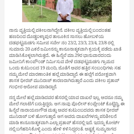
ನಾನು ವೃತ್ತಿಯಲ್ಲಿ ವಕೀಲನಾಗಿದ್ದೇನೆ. ವಕೀಲ ವೃತ್ತಿಯಲ್ಲಿ ಬಂದಂತಹ
ಹಣದಿಂದ ದೊಡ್ಡಬಳ್ಳಾಪುರ ತಾಲೂಕಿನ ಸಾಸಲು ಹೋಬಳಿಯ
ದಡಘಟ್ಟಮಡಗು ಸಮೀಪ ಸರ್ವೇ ನಂ 23/2, 23/3, 23/4, 23/8 ರಲ್ಲಿ
ಸುಮಾರು 20 ಎಕರೆ ಜಮೀನನ್ನು ಕಾನೂನಾತ್ಮಕವಾಗಿ ಕ್ರಯಕ್ಕೆ ಪಡೆದು ಖಾತೆ
ಮಾಡಿಸಿಕೊಳ್ಳಲಾಗಿರುತ್ತದೆ.. ಈ ಹಿನ್ನೆಲೆ ಮಾ.29ರ ಭಾನುವಾರದಂದು
ಜಮೀನಿಗೆ ಕಾಂಪೌಂಡ್ ನಿರ್ಮಿಸುವ ವೇಳೆ ದಡಘಟ್ಟಮಡಗು ಗ್ರಾಮದ
ಒಂದು ಕುಟುಂಬದ 19 ಮಂದಿ, ಜೊತೆಗೆ ಅವರ ಹತ್ತಿರ ಸಂಬಂಧಿಗಳು ಸಹ
ನಮ್ಮ ಮೇಲೆ ಮಾರಣಾಂತಿಕ ಹಲ್ಲೆ ಮಾಡಿದ್ದಾರೆ. ಈ ಹಲ್ಲೆಗೆ ಪರೋಕ್ಷವಾಗಿ
ಶಾಸಕ ಧೀರಜ್ ಮುನಿರಾಜ್ ಕಾರಣರಾಗಿರುತ್ತಾರೆ ಎಂದು ವಕೀಲ ಪ್ರತಾಪ್
ಗಂಭೀರ ಆರೋಪ ಮಾಡಿದ್ದಾರೆ.
ನನ್ನ ಮೇಲೆ ಹಲ್ಲೆ ಮಾಡಿದವರ ಹೆಸರಲ್ಲಿ ಯಾವ ದಾಖಲೆ ಇಲ್ಲ. ಆದರೂ ನಮ್ಮ
ಮೇಲೆ ಗಲಾಟೆಗೆ ಬರುತ್ತಿದ್ದರು. ಆಗ ನಾವು ಪೊಲೀಸ್ ಕಂಪ್ಲೇಂಟ್ ಕೊಟ್ಟಿದ್ವಿ, ಈ
ಹಿನ್ನೆಲೆ ನಾರಾಯಣಗೌಡ ಮತ್ತು ಅವರ ಕುಟುಂಬದವರು ಶಾಸಕ ಧೀರಜ್
ಮುನಿರಾಜ್ ಬಳಿ ಹೋಗುತ್ತಾರೆ. ಆಗ ಅವರು ದಾಖಲೆಗಳನ್ನು ಪರಿಶೀಲನೆ
ಮಾಡಿ ಕಾನೂನಾತ್ಮಕವಾಗಿ ಎಲ್ಲಾ ಪ್ರತಾಪ್ ಹೆಸರಲ್ಲಿ ಇದೆ. ಇದನ್ನು ಕೋರ್ಟ್
ನಲ್ಲಿ ಬಗೆಹರಿಸಿಕೊಳ್ಳಿ ಎಂದು ಹೇಳಿ ಕಳಿಸಿದ್ದರಂತೆ. ಅಷ್ಟಕ್ಕೆ ಸುಮ್ಮನಾಗದ