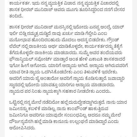
ಕಾರ್ಯಕರ್ತ. ಇದು ನನ್ನ ವ್ಯಯಕ್ತಿಕ ವಿಚಾರ. ನನ್ನ ವ್ಯಯಕ್ತಿಕ ವಿಚಾರದಲ್ಲಿ
ಶಾಸಕ ಧೀರಜ್ ಮುನಿರಾಜ್ ಅವರು ಮೂಗು ತೂರಿಸಿದ್ದರಿಂದ ನನಗೆ ಬೇಸರ
ತಂದಿದೆ..
ಶಾಸಕ ಧೀರಜ್ ಮುನಿರಾಜ್ ಮನಸ್ಸಿನಲ್ಲಿ ಇರೋದು ಏನಪ್ಪ ಅಂದ್ರೆ, ಯಾರ್
ಇರ್ಲಿ ಬಿಡ್ಲಿ ನಮ್ಮತ್ರ ದುಡ್ಡಿದೆ ನಾವು ಖರ್ಚು ಮಾಡಿ ಗೆಲ್ತೀವಿ ಎಂಬ
ಮನೋಭಾವ ಹೊಂದಿರಬಹುದು ಮೊದಲು ಅದನ್ನ ಬಿಡಬೇಕು. ಗ್ರೌಂಡ್
ಲೆವೆಲ್ ನಲ್ಲಿ ರಾಜಕೀಯ ಅರ್ಥ ಮಾಡಿಕೊಳ್ಳದೇ, ಕಾರ್ಯಕರ್ತರನ್ನು ತೆಕ್ಕೆಗೆ
ತೆಗೆದುಕೊಳ್ಳದೇ ರಾಜಕೀಯ ಮಾಡಬಾರದು. ಸುಮ್ನೆ ಅವರ ತಂದೆಯವರು
ಫೌನಾನ್ಶಿಯಲ್ ಸಪೋರ್ಟ್ ಮಾಡ್ತಾರೆ ಅಂತ ಹೇಳಿ ಏಕಾಏಕಿ ಶಾಸಕರಾದರೆ
ಇಗೋ ಹೀಗೆ ಆಗೋದು. ಯಾರಿಗೆ ಅನ್ಯಾಯ ಆಗಿದೆ. ಅನ್ಯಾಯ ಆಗಿರುವವರಿಗೆ
ಯಾವ ರೀತಿ ನ್ಯಾಯ ಒದಗಿಸಿಕೊಡಬೇಕು ಎಂಬ ತಿಳುವಳಿಕೆ ಇರಬೇಕು.
ಅವರಿಗೆ ಯಾರು ಜೈ ಅಂತಾರೋ ಅವರಿಗೆ ನ್ಯಾಯ ಕೊಡಿಸುತ್ತಾರೆ. ಜವಾಬ್ದಾರಿ
ಸ್ಥಾನದಲ್ಲಿ ಇರೋರು ಯಾವತ್ತೂ ಯಾರಿಗೂ ಅನ್ಯಾಯ ಮಾಡಬಾರದು.‌
ನ್ಯಾಯದ ಪರ‌ ನಿಂತು ನ್ಯಾಯಕ್ಕಾಗಿ ಸಹಕಾರ ನೀಡಬೇಕು ಎಂದರು..
ಒಟ್ಟಿನಲ್ಲಿ ನನ್ನ ಮೇಲೆ ನಡೆದಿರೋ ಹಲ್ಲೆ ದುರುದ್ದೇಶದ್ದಾಗಿರುತ್ತದೆ. ನಾನು ಯಾರ
ಜಮೀನನ್ನು ಕಬಳಿಕೆ ಮಾಡಿಲ್ಲ. ನಾನು ಕಾಂಪೌಂಡ್ ಹಾಕುತ್ತಿರುವ
ಜಮೀನಿಗೂ ಅವರಿಗೂ ಯಾವುದೇ ಸಂಬಂಧವಿಲ್ಲ. ಆದರೂ ನಮ್ಮ ಮೇಲೆ
ದೌರ್ಜನ್ಯವೆಸಗಿ ಹಲ್ಲೆ ಮಾಡಿ ಕಾನೂನು ಉಲ್ಲಂಘನೆ ಮಾಡಿದ್ದಾರೆ ಎಂದು
ಆರೋಪಿಸಿದರು.