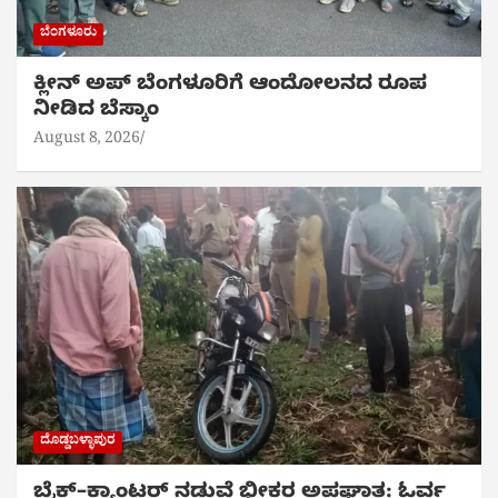
ಬೆಂಗಳೂರು
ಕ್ಲೀನ್ ಅಪ್ ಬೆಂಗಳೂರಿಗೆ ಆಂದೋಲನದ ರೂಪ
ನೀಡಿದ ಬೆಸ್ಕಾಂ
August 8, 2026
ದೊಡ್ಡಬಳ್ಳಾಪುರ
ಬೈಕ್‌–ಕ್ಯಾಂಟರ್ ನಡುವೆ ಭೀಕರ ಅಪಘಾತ: ಓರ್ವ