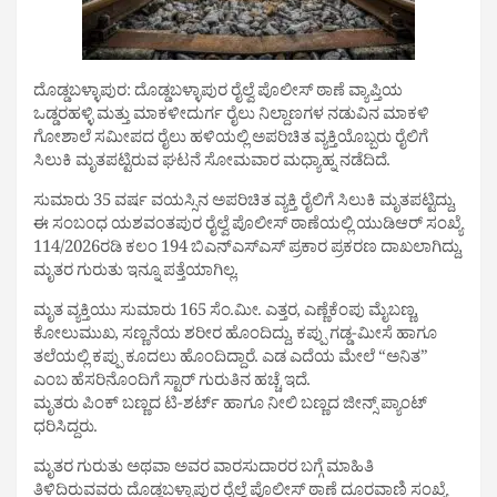
ದೊಡ್ಡಬಳ್ಳಾಪುರ: ದೊಡ್ಡಬಳ್ಳಾಪುರ ರೈಲ್ವೆ ಪೊಲೀಸ್ ಠಾಣೆ ವ್ಯಾಪ್ತಿಯ
ಒಡ್ಡರಹಳ್ಳಿ ಮತ್ತು ಮಾಕಳೀದುರ್ಗ ರೈಲು ನಿಲ್ದಾಣಗಳ ನಡುವಿನ ಮಾಕಳಿ
ಗೋಶಾಲೆ ಸಮೀಪದ ರೈಲು ಹಳಿಯಲ್ಲಿ ಅಪರಿಚಿತ ವ್ಯಕ್ತಿಯೊಬ್ಬರು ರೈಲಿಗೆ
ಸಿಲುಕಿ ಮೃತಪಟ್ಟಿರುವ ಘಟನೆ ಸೋಮವಾರ ಮಧ್ಯಾಹ್ನ ನಡೆದಿದೆ.
ಸುಮಾರು 35 ವರ್ಷ ವಯಸ್ಸಿನ ಅಪರಿಚಿತ ವ್ಯಕ್ತಿ ರೈಲಿಗೆ ಸಿಲುಕಿ ಮೃತಪಟ್ಟಿದ್ದು,
ಈ ಸಂಬಂಧ ಯಶವಂತಪುರ ರೈಲ್ವೆ ಪೊಲೀಸ್ ಠಾಣೆಯಲ್ಲಿ ಯುಡಿಆರ್ ಸಂಖ್ಯೆ
114/2026ರಡಿ ಕಲಂ 194 ಬಿಎನ್‌ಎಸ್‌ಎಸ್ ಪ್ರಕಾರ ಪ್ರಕರಣ ದಾಖಲಾಗಿದ್ದು,
ಮೃತರ ಗುರುತು ಇನ್ನೂ ಪತ್ತೆಯಾಗಿಲ್ಲ.
ಮೃತ ವ್ಯಕ್ತಿಯು ಸುಮಾರು 165 ಸೆಂ.ಮೀ. ಎತ್ತರ, ಎಣ್ಣೆಕೆಂಪು ಮೈಬಣ್ಣ,
ಕೋಲುಮುಖ, ಸಣ್ಣನೆಯ ಶರೀರ ಹೊಂದಿದ್ದು, ಕಪ್ಪು ಗಡ್ಡ-ಮೀಸೆ ಹಾಗೂ
ತಲೆಯಲ್ಲಿ ಕಪ್ಪು ಕೂದಲು ಹೊಂದಿದ್ದಾರೆ. ಎಡ ಎದೆಯ ಮೇಲೆ “ಅನಿತ”
ಎಂಬ ಹೆಸರಿನೊಂದಿಗೆ ಸ್ಟಾರ್ ಗುರುತಿನ ಹಚ್ಚೆ ಇದೆ.
ಮೃತರು ಪಿಂಕ್ ಬಣ್ಣದ ಟಿ-ಶರ್ಟ್ ಹಾಗೂ ನೀಲಿ ಬಣ್ಣದ ಜೀನ್ಸ್ ಪ್ಯಾಂಟ್
ಧರಿಸಿದ್ದರು.
ಮೃತರ ಗುರುತು ಅಥವಾ ಅವರ ವಾರಸುದಾರರ ಬಗ್ಗೆ ಮಾಹಿತಿ
ತಿಳಿದಿರುವವರು ದೊಡ್ಡಬಳ್ಳಾಪುರ ರೈಲ್ವೆ ಪೊಲೀಸ್ ಠಾಣೆ ದೂರವಾಣಿ ಸಂಖ್ಯೆ