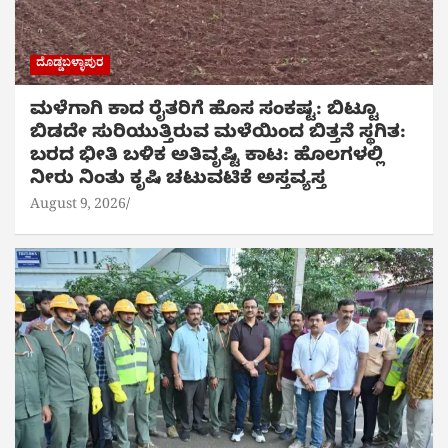
ದೊಡ್ಡಬಳ್ಳಾಪುರ
ಮಳೆಗಾಗಿ ಕಾದ ರೈತರಿಗೆ ಹೊಸ ಸಂಕಷ್ಟ: ಬಿಟ್ಟೂ
ಬಿಡದೇ ಸುರಿಯುತ್ತಿರುವ ಮಳೆಯಿಂದ ಬಿತ್ತನೆ ಸ್ಥಗಿತ:
ಬರದ ಭೀತಿ ಬಳಿಕ ಅತಿವೃಷ್ಟಿ ಕಾಟ: ಹೊಲಗಳಲ್ಲಿ
ನೀರು ನಿಂತು ಕೃಷಿ ಚಟುವಟಿಕೆ ಅಸ್ತವ್ಯಸ್ತ
August 9, 2026