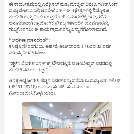
ಈ ಕಾರ್ಯಕ್ರಮದಲ್ಲಿ ಎಲೆಕ್ಟ್ರಿಕಲ್ ಮತ್ತು ಮೊಬೈಲ್ ರಿಪೇರಿ, ಸರ್ವೀಸಿಂಗ್
ಮತ್ತು ಡೇಟಾ ಎಂಟ್ರಿ ಆಪರೇಟಿಂಗ್ – ಈ 3 ಕ್ಷೇತ್ರಗಳಲ್ಲಿ ಔದ್ಯೋಗಿಕ
ತರಬೇತಿಯನ್ನು ನೀಡಲಾಗುತ್ತದೆ. ಈಗಿನ ಮಾರುಕಟ್ಟೆ ಅಗತ್ಯಗಳಿಗೆ
ಅನುಗುಣವಾಗಿ ಪ್ರಾಯೋಗಿಕ ಕೌಶಲ್ಯಗಳೊಂದಿಗೆ ಯುವಜನರನ್ನು
ಸಜ್ಜುಗೊಳಿಸಲು ಈ ಕಾರ್ಯಕ್ರಮಗಳನ್ನು ವಿನ್ಯಾಸಗೊಳಿಸಲಾಗಿದೆ.
*ಅರ್ಹತಾ ಮಾನದಂಡ*:
ಕನಿಷ್ಠ 9 ನೇ ತರಗತಿಯ ಅರ್ಹತೆ, ಅರ್ಜಿದಾರರು 17 ರಿಂದ 32 ವರ್ಷ
ವಯಸ್ಸಿನೊಳಗಿರಬೇಕು.
*
ಸ್ಥಳ
*: ಬೆಂಗಳೂರಿನ ಕಾಕ್ಸ್ ಟೌನ್‌ನಲ್ಲಿರುವ ಅಂಬೇಡ್ಕರ್ ಭವನದಲ್ಲಿ
ತರಬೇತಿ ನಡೆಸಲಾಗುತ್ತದೆ.
ಆಸಕ್ತ ಅಭ್ಯರ್ಥಿಗಳು ಹೆಚ್ಚಿನ ವಿವರಗಳನ್ನು ಪಡೆಯಲು ಮತ್ತು ಲತಾ ಗಣೇಶ್
(98451 48710) ಅವರನ್ನು ಸಂಪರ್ಕಿಸುವ ಮೂಲಕ
ನೋಂದಾಯಿಸಿಕೊಳ್ಳಬಹುದು.