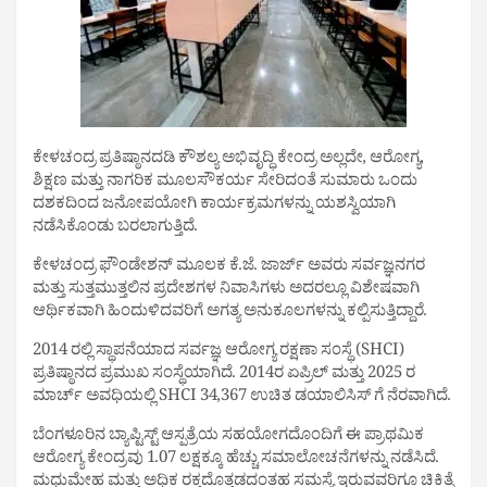
ಕೇಳಚಂದ್ರ ಪ್ರತಿಷ್ಠಾನದಡಿ ಕೌಶಲ್ಯ ಅಭಿವೃದ್ಧಿ ಕೇಂದ್ರ ಅಲ್ಲದೇ, ಆರೋಗ್ಯ,
ಶಿಕ್ಷಣ ಮತ್ತು ನಾಗರಿಕ ಮೂಲಸೌಕರ್ಯ ಸೇರಿದಂತೆ ಸುಮಾರು ಒಂದು
ದಶಕದಿಂದ ಜನೋಪಯೋಗಿ ಕಾರ್ಯಕ್ರಮಗಳನ್ನು ಯಶಸ್ವಿಯಾಗಿ
ನಡೆಸಿಕೊಂಡು ಬರಲಾಗುತ್ತಿದೆ.
ಕೇಳಚಂದ್ರ ಫೌಂಡೇಶನ್ ಮೂಲಕ ಕೆ.ಜೆ. ಜಾರ್ಜ್ ಅವರು ಸರ್ವಜ್ಞನಗರ
ಮತ್ತು ಸುತ್ತಮುತ್ತಲಿನ ಪ್ರದೇಶಗಳ ನಿವಾಸಿಗಳು ಅದರಲ್ಲೂ ವಿಶೇಷವಾಗಿ
ಆರ್ಥಿಕವಾಗಿ ಹಿಂದುಳಿದವರಿಗೆ ಅಗತ್ಯ ಅನುಕೂಲಗಳನ್ನು ಕಲ್ಪಿಸುತ್ತಿದ್ದಾರೆ.
2014 ರಲ್ಲಿ ಸ್ಥಾಪನೆಯಾದ ಸರ್ವಜ್ಞ ಆರೋಗ್ಯ ರಕ್ಷಣಾ ಸಂಸ್ಥೆ (SHCI)
ಪ್ರತಿಷ್ಠಾನದ ಪ್ರಮುಖ ಸಂಸ್ಥೆಯಾಗಿದೆ. 2014ರ ಏಪ್ರಿಲ್ ಮತ್ತು 2025 ರ
ಮಾರ್ಚ್ ಅವಧಿಯಲ್ಲಿ SHCI 34,367 ಉಚಿತ ಡಯಾಲಿಸಿಸ್ ಗೆ ನೆರವಾಗಿದೆ.
ಬೆಂಗಳೂರಿನ ಬ್ಯಾಪ್ಟಿಸ್ಟ್ ಆಸ್ಪತ್ರೆಯ ಸಹಯೋಗದೊಂದಿಗೆ ಈ ಪ್ರಾಥಮಿಕ
ಆರೋಗ್ಯ ಕೇಂದ್ರವು 1.07 ಲಕ್ಷಕ್ಕೂ ಹೆಚ್ಚು ಸಮಾಲೋಚನೆಗಳನ್ನು ನಡೆಸಿದೆ.
ಮಧುಮೇಹ ಮತ್ತು ಅಧಿಕ ರಕ್ತದೊತ್ತಡದಂತಹ ಸಮಸ್ಯೆ ಇರುವವರಿಗೂ ಚಿಕಿತ್ಸೆ