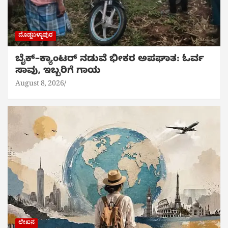
ದೊಡ್ಡಬಳ್ಳಾಪುರ
ಬೈಕ್‌–ಕ್ಯಾಂಟರ್ ನಡುವೆ ಭೀಕರ ಅಪಘಾತ: ಓರ್ವ
ಸಾವು, ಇಬ್ಬರಿಗೆ ಗಾಯ
August 8, 2026
ಲೇಖನ