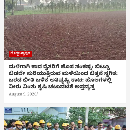
ದೊಡ್ಡಬಳ್ಳಾಪುರ
ಮಳೆಗಾಗಿ ಕಾದ ರೈತರಿಗೆ ಹೊಸ ಸಂಕಷ್ಟ: ಬಿಟ್ಟೂ
ಬಿಡದೇ ಸುರಿಯುತ್ತಿರುವ ಮಳೆಯಿಂದ ಬಿತ್ತನೆ ಸ್ಥಗಿತ:
ಬರದ ಭೀತಿ ಬಳಿಕ ಅತಿವೃಷ್ಟಿ ಕಾಟ: ಹೊಲಗಳಲ್ಲಿ
ನೀರು ನಿಂತು ಕೃಷಿ ಚಟುವಟಿಕೆ ಅಸ್ತವ್ಯಸ್ತ
August 9, 2026