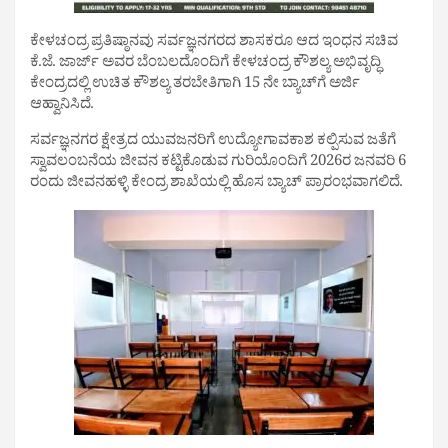
ಕೇಳಚಂದ್ರ ಪ್ರತಿಷ್ಠಾನವು ಸರ್ವಜ್ಞನಗರದ ಶಾಸಕರೂ ಆದ ಇಂಧನ ಸಚಿವ
ಕೆ.ಜೆ. ಜಾರ್ಜ್ ಅವರ ಬೆಂಬಲದೊಂದಿಗೆ ಕೇಳಚಂದ್ರ ಕೌಶಲ್ಯ ಅಭಿವೃದ್ಧಿ
ಕೇಂದ್ರದಲ್ಲಿ ಉಚಿತ ಕೌಶಲ್ಯ ತರಬೇತಿಗಾಗಿ 15 ನೇ ಬ್ಯಾಚ್‌ಗೆ ಅರ್ಜಿ
ಆಹ್ವಾನಿಸಿದೆ.
ಸರ್ವಜ್ಞನಗರ ಕ್ಷೇತ್ರದ ಯುವಜನರಿಗೆ ಉದ್ಯೋಗಾವಕಾಶ ಕಲ್ಪಿಸುವ ಜತೆಗೆ
ಸ್ವಾವಲಂಬನೆಯ ಜೀವನ ಕಟ್ಟಿಕೊಡುವ ಗುರಿಯೊಂದಿಗೆ 2026ರ ಜನವರಿ 6
ರಂದು ಜೀವನಹಳ್ಳಿ ಕೇಂದ್ರ ಶಾಖೆಯಲ್ಲಿ ಹೊಸ ಬ್ಯಾಚ್ ಪ್ರಾರಂಭವಾಗಲಿದೆ.