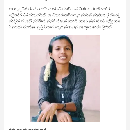
ಅಯ್ಯಪ್ಪನಿಗೆ ಈ ಮೊದಲೇ ಮದುವೆಯಾಗಿರುವ ವಿಷಯ ರಂಜಿತಾಳಿಗೆ
ಇತ್ತೀಚೆಗೆ ತಿಳಿದುಬಂದಿದೆ. ಈ ವಿಚಾರವಾಗಿ ಇಬ್ಬರ ನಡುವೆ ಮನೆಯಲ್ಲಿ ದೊಡ್ಡ
ಮಟ್ಟದ ಗಲಾಟೆ ನಡೆದಿದೆ. ನನಗೆ ಮೋಸ ಮಾಡಿ ಯಾಕೆ ನನ್ನ ಜೊತೆ ಇದ್ದೀಯಾ
? ಎಂದು ರಂಜಿತಾ ಪ್ರಶ್ನಿಸಿದಾಗ ಇಬ್ಬರ ನಡುವಿನ ವಾಗ್ವಾದ ತಾರಕಕ್ಕೇರಿದೆ.