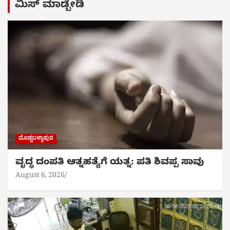
ಮಿಸ್ ಮಾಡ್ಬೇಡಿ
ದೊಡ್ಡಬಳ್ಳಾಪುರ
ವೃದ್ಧ ದಂಪತಿ ಆತ್ನಹತ್ಯೆಗೆ ಯತ್ನ: ಪತಿ ಶಿವಪ್ಪ ಸಾವು
August 6, 2026