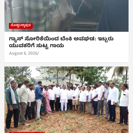
ದೊಡ್ಡಬಳ್ಳಾಪುರ
ಗ್ಯಾಸ್ ಸೋರಿಕೆಯಿಂದ ಬೆಂಕಿ ಅವಘಡ: ಇಬ್ಬರು
ಯುವಕರಿಗೆ ಸುಟ್ಟ ಗಾಯ
August 6, 2026