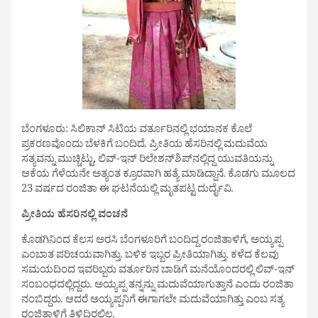
ಬೆಂಗಳೂರು: ಸಿಲಿಕಾನ್ ಸಿಟಿಯ ವರ್ತೂರಿನಲ್ಲಿ ಭಯಾನಕ ಕೊಲೆ
ಪ್ರಕರಣವೊಂದು ಬೆಳಕಿಗೆ ಬಂದಿದೆ. ಪ್ರೀತಿಯ ಹೆಸರಿನಲ್ಲಿ ಮದುವೆಯ
ಸತ್ಯವನ್ನು ಮುಚ್ಚಿಟ್ಟು, ಲಿವ್-ಇನ್ ರಿಲೇಶನ್‌ಶಿಪ್‌ನಲ್ಲಿದ್ದ ಯುವತಿಯನ್ನು
ಆಕೆಯ ಗೆಳೆಯನೇ ಅತ್ಯಂತ ಕ್ರೂರವಾಗಿ ಹತ್ಯೆ ಮಾಡಿದ್ದಾನೆ. ಕೊಡಗು ಮೂಲದ
23 ವರ್ಷದ ರಂಜಿತಾ ಈ ಘಟನೆಯಲ್ಲಿ ಮೃತಪಟ್ಟ ದುರ್ದೈವಿ.
ಪ್ರೀತಿಯ ಹೆಸರಿನಲ್ಲಿ ವಂಚನೆ
ಕೊಡಗಿನಿಂದ ಕೆಲಸ ಅರಸಿ ಬೆಂಗಳೂರಿಗೆ ಬಂದಿದ್ದ ರಂಜಿತಾಳಿಗೆ, ಅಯ್ಯಪ್ಪ
ಎಂಬಾತ ಪರಿಚಯವಾಗಿತ್ತು. ಬಳಿಕ ಇಬ್ಬರ ಪ್ರೀತಿಯಾಗಿತ್ತು. ಕಳೆದ ಕೆಲವು
ಸಮಯದಿಂದ ಇವರಿಬ್ಬರು ವರ್ತೂರಿನ ಬಾಡಿಗೆ ಮನೆಯೊಂದರಲ್ಲಿ ಲಿವ್-ಇನ್
ಸಂಬಂಧದಲ್ಲಿದ್ದರು. ಅಯ್ಯಪ್ಪ ತನ್ನನ್ನು ಮದುವೆಯಾಗುತ್ತಾನೆ ಎಂದು ರಂಜಿತಾ
ನಂಬಿದ್ದರು. ಆದರೆ ಅಯ್ಯಪ್ಪನಿಗೆ ಈಗಾಗಲೇ ಮದುವೆಯಾಗಿತ್ತು ಎಂಬ ಸತ್ಯ
ರಂಜಿತಾಳಿಗೆ ತಿಳಿದಿರಲಿಲ್ಲ.