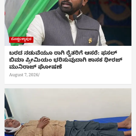
ದೊಡ್ಡಬಳ್ಳಾಪುರ
ಬರದ ನಡುವೆಯೂ ರಾಗಿ ರೈತರಿಗೆ ಆಸರೆ: ಫಸಲ್
ಬಿಮಾ ಪ್ರೀಮಿಯಂ ಭರಿಸುವುದಾಗಿ ಶಾಸಕ ಧೀರಜ್
ಮುನಿರಾಜ್ ಘೋಷಣೆ
August 7, 2026