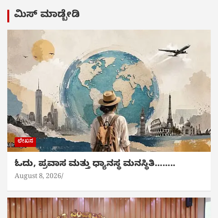
ಮಿಸ್ ಮಾಡ್ಬೇಡಿ
ಲೇಖನ
ಓದು, ಪ್ರವಾಸ ಮತ್ತು ಧ್ಯಾನಸ್ಥ ಮನಸ್ಥಿತಿ……..
August 8, 2026