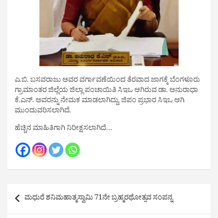
ಎ.ಬಿ. ಬಸವರಾಜು ಅವರ ವರ್ಗಾವಣೆಯಿಂದ ತೆರವಾದ ಜಾಗಕ್ಕೆ ಬೆಂಗಳೂರು
ಗ್ರಾಮಾಂತರ ಜಿಲ್ಲೆಯ ಜಿಲ್ಲಾ ಪಂಚಾಯಿತಿ ಸಿಇಒ ಆಗಿರುವ ಡಾ. ಅನುರಾಧಾ
ಕೆ.ಎನ್. ಅವರನ್ನು ನೇಮಕ ಮಾಡಲಾಗಿದ್ದು, ಜಿಪಂ ಪ್ರಭಾರ ಸಿಇಒ ಆಗಿ
ಮುಂದುವರಿಸಲಾಗಿದೆ.
ಹೆಚ್ಚಿನ‌ ಮಾಹಿತಿಗಾಗಿ ನಿರೀಕ್ಷಸಲಾಗಿದೆ…
Post
ಮಧುರೆ ಶನಿಮಹಾತ್ಮಸ್ವಾಮಿ 71ನೇ ಬ್ರಹ್ಮರಥೋತ್ಸವ ಸಂಪನ್ನ
navigation