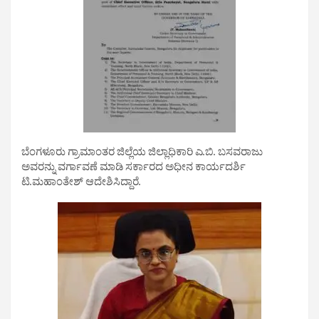
ಬೆಂಗಳೂರು ಗ್ರಾಮಾಂತರ ಜಿಲ್ಲೆಯ ಜಿಲ್ಲಾಧಿಕಾರಿ ಎ.ಬಿ. ಬಸವರಾಜು
ಅವರನ್ನು ವರ್ಗಾವಣೆ ಮಾಡಿ ಸರ್ಕಾರದ ಅಧೀನ ಕಾರ್ಯದರ್ಶಿ
ಟಿ.ಮಹಾಂತೇಶ್‌ ಆದೇಶಿಸಿದ್ದಾರೆ.