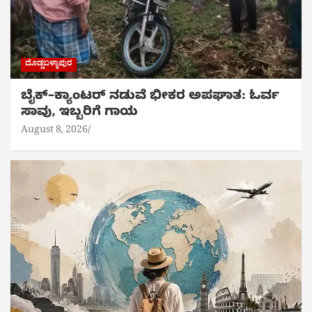
ದೊಡ್ಡಬಳ್ಳಾಪುರ
ಬೈಕ್‌–ಕ್ಯಾಂಟರ್ ನಡುವೆ ಭೀಕರ ಅಪಘಾತ: ಓರ್ವ
ಸಾವು, ಇಬ್ಬರಿಗೆ ಗಾಯ
August 8, 2026