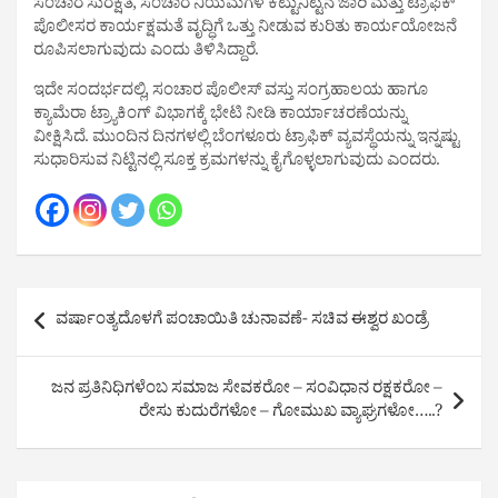
ಸಂಚಾರ ಸುರಕ್ಷತೆ, ಸಂಚಾರ ನಿಯಮಗಳ ಕಟ್ಟುನಿಟ್ಟಿನ ಜಾರಿ ಮತ್ತು ಟ್ರಾಫಿಕ್
ಪೊಲೀಸರ ಕಾರ್ಯಕ್ಷಮತೆ ವೃದ್ಧಿಗೆ ಒತ್ತು ನೀಡುವ ಕುರಿತು ಕಾರ್ಯಯೋಜನೆ
ರೂಪಿಸಲಾಗುವುದು ಎಂದು ತಿಳಿಸಿದ್ದಾರೆ.
ಇದೇ ಸಂದರ್ಭದಲ್ಲಿ, ಸಂಚಾರ ಪೊಲೀಸ್‌ ವಸ್ತು ಸಂಗ್ರಹಾಲಯ ಹಾಗೂ
ಕ್ಯಾಮೆರಾ ಟ್ರ್ಯಾಕಿಂಗ್‌ ವಿಭಾಗಕ್ಕೆ ಭೇಟಿ ನೀಡಿ ಕಾರ್ಯಾಚರಣೆಯನ್ನು
ವೀಕ್ಷಿಸಿದೆ. ಮುಂದಿನ ದಿನಗಳಲ್ಲಿ ಬೆಂಗಳೂರು ಟ್ರಾಫಿಕ್ ವ್ಯವಸ್ಥೆಯನ್ನು ಇನ್ನಷ್ಟು
ಸುಧಾರಿಸುವ ನಿಟ್ಟಿನಲ್ಲಿ ಸೂಕ್ತ ಕ್ರಮಗಳನ್ನು ಕೈಗೊಳ್ಳಲಾಗುವುದು ಎಂದರು.
Post
ವರ್ಷಾಂತ್ಯದೊಳಗೆ ಪಂಚಾಯಿತಿ ಚುನಾವಣೆ- ಸಚಿವ ಈಶ್ವರ ಖಂಡ್ರೆ
navigation
ಜನ ಪ್ರತಿನಿಧಿಗಳೆಂಬ ಸಮಾಜ ಸೇವಕರೋ – ಸಂವಿಧಾನ ರಕ್ಷಕರೋ –
ರೇಸು ಕುದುರೆಗಳೋ – ಗೋಮುಖ ವ್ಯಾಘ್ರಗಳೋ…..?