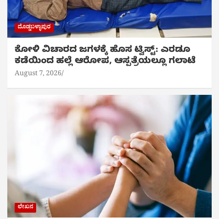
ದೊಡ್ಡಬಳ್ಳಾಪುರ
ಕೋಳಿ ವಿಚಾರದ ಜಗಳಕ್ಕೆ ಹೊಸ ಟ್ವಿಸ್ಟ್: ಎರಡೂ
ಕಡೆಯಿಂದ ಹಲ್ಲೆ ಆರೋಪ, ಆಸ್ಪತ್ರೆಯಲ್ಲೂ ಗಲಾಟೆ
August 7, 2026
ಲೇಖನ