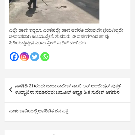
ಎಲ್ಲೇ ಹಾವು ಇದ್ದರೂ, ಎಂತಹದ್ದೇ ಹಾವ ಆದರೂ ಯಾವುದೇ ಭಯವಿಲ್ಲದೇ
ಜೀವಂತವಾಗಿ ಹಿಡಿಯುತ್ತೇನೆ. ಸುಮಾರು 28 ವರ್ಷಗಳಿಂದ ಹಾವು
ಹಿಡಿಯುತ್ತಿದ್ದೇನೆ ಎಂದು ಸ್ನೇಕ್ ಸಾದಿಕ್ ಹೇಳಿದರು…
Post
ನಾಳೆ(ಡಿ.21)ರಂದು ಬಾಬಾಸಾಹೇಬ್ ಡಾ.ಬಿ.ಆರ್ ಅಂಬೇಡ್ಕರ್ ಪುತ್ಥಳಿ
navigation
ಉದ್ಘಾಟನಾ ಸಮಾರಂಭ: ಬಮೂಲ್ ಅಧ್ಯಕ್ಷ ಡಿ.ಕೆ ಸುರೇಶ್ ಆಗಮನ
ಪಾಳು ಬಾವಿಯಲ್ಲಿ ಅಪರಿಚಿತ ಶವ ಪತ್ತೆ