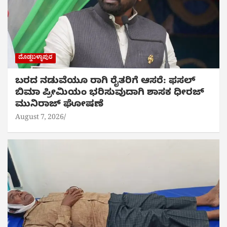
ದೊಡ್ಡಬಳ್ಳಾಪುರ
ಬರದ ನಡುವೆಯೂ ರಾಗಿ ರೈತರಿಗೆ ಆಸರೆ: ಫಸಲ್
ಬಿಮಾ ಪ್ರೀಮಿಯಂ ಭರಿಸುವುದಾಗಿ ಶಾಸಕ ಧೀರಜ್
ಮುನಿರಾಜ್ ಘೋಷಣೆ
August 7, 2026