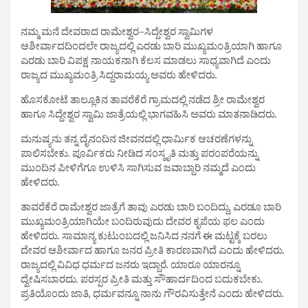
ನಮ್ಮ ಮನೆ ದೇವರಾದ ರಾಮೇಶ್ವರ–ಸಿದ್ದೇಶ್ವರ ಸ್ವಾಮಿಗಳ
ಆಶೀರ್ವಾದದಿಂದಲೇ ರಾಜ್ಯದಲ್ಲಿ ಎರಡು ಬಾರಿ ಮುಖ್ಯಮಂತ್ರಿಯಾಗಿ ಹಾಗೂ
ಎರಡು ಬಾರಿ ವಿಪಕ್ಷ ನಾಯಕನಾಗಿ ಕೆಲಸ ಮಾಡಲು ಸಾಧ್ಯವಾಗಿದೆ ಎಂದು
ರಾಜ್ಯದ ಮುಖ್ಯಮಂತ್ರಿ ಸಿದ್ದರಾಮಯ್ಯ ಅವರು ಹೇಳಿದರು.
ಹೊಸಕೋಟೆ ತಾಲ್ಲೂಕಿನ ತಾವರೆಕೆರೆ ಗ್ರಾಮದಲ್ಲಿ ನಡೆದ ಶ್ರೀ ರಾಮೇಶ್ವರ
ಹಾಗೂ ಸಿದ್ದೇಶ್ವರ ಸ್ವಾಮಿ ಜಾತ್ರೆಯಲ್ಲಿ ಭಾಗವಹಿಸಿ ಅವರು ಮಾತನಾಡಿದರು.
ಮನುಷ್ಯನು ತನ್ನ ದೈನಂದಿನ ಜೀವನದಲ್ಲಿ ಧಾರ್ಮಿಕ ಆಚರಣೆಗಳನ್ನು
ಪಾಲಿಸಬೇಕು. ಪೂರ್ವಿಕರು ನೀಡಿದ ಸಂಸ್ಕೃತಿ ಮತ್ತು ಪರಂಪರೆಯನ್ನು
ಮುಂದಿನ ಪೀಳಿಗೆಗೂ ಉಳಿಸಿ ಸಾಗಿಸುವ ಜವಾಬ್ದಾರಿ ನಮ್ಮದೆ ಎಂದು
ಹೇಳಿದರು.
ತಾವರೆಕೆರೆ ರಾಮೇಶ್ವರ ಜಾತ್ರೆಗೆ ತಾವು ಎರಡು ಬಾರಿ ಬಂದಿದ್ದು, ಎರಡೂ ಬಾರಿ
ಮುಖ್ಯಮಂತ್ರಿಯಾಗಿಯೇ ಬಂದಿರುವುದು ದೇವರ ಕೃಪೆಯ ಫಲ ಎಂದು
ಹೇಳಿದರು. ಸಾಮಾನ್ಯ ಕುಟುಂಬದಲ್ಲಿ ಜನಿಸಿದ ನನಗೆ ಈ ಮಟ್ಟಕ್ಕೆ ಬರಲು
ದೇವರ ಆಶೀರ್ವಾದ ಹಾಗೂ ಜನರ ಪ್ರೀತಿ ಕಾರಣವಾಗಿದೆ ಎಂದು ಹೇಳಿದರು.
ರಾಜ್ಯದಲ್ಲಿ ವಿವಿಧ ಧರ್ಮದ ಜನರು ಇದ್ದಾರೆ. ಯಾರೂ ಯಾರನ್ನೂ
ದ್ವೇಷಿಸಬಾರದು. ಪರಸ್ಪರ ಪ್ರೀತಿ ಮತ್ತು ಸೌಹಾರ್ದದಿಂದ ಬದುಕಬೇಕು.
ಪ್ರತಿಯೊಂದು ಜಾತಿ, ಧರ್ಮವನ್ನೂ ನಾನು ಗೌರವಿಸುತ್ತೇನೆ ಎಂದು ಹೇಳಿದರು.