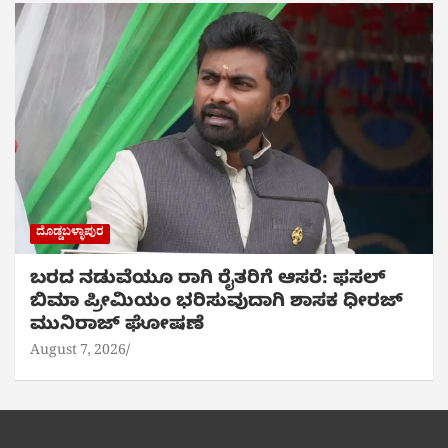
ದೊಡ್ಡಬಳ್ಳಾಪುರ
ಬರದ ನಡುವೆಯೂ ರಾಗಿ ರೈತರಿಗೆ ಆಸರೆ: ಫಸಲ್
ಬಿಮಾ ಪ್ರೀಮಿಯಂ ಭರಿಸುವುದಾಗಿ ಶಾಸಕ ಧೀರಜ್
ಮುನಿರಾಜ್ ಘೋಷಣೆ
August 7, 2026