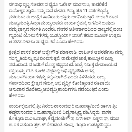
ನಗರಾಭಿವೃದ್ಧಿ ಸಚಿವರಾದ ಭೈರತಿ ಸುರೇಶ್ ಮಾತನಾಡಿ, ತಾವರೆಕೆರೆ
ರಾಮೇಶ್ವರ ಸ್ವಾಮಿ ನಮ್ಮ ಮನೆ ದೇವರಾಗಿದ್ದು, ಪ್ರತಿ 11 ವರ್ಷಕ್ಕೊಮ್ಮೆ
ನಡೆಯುವ ಈ ಜಾತ್ರೆಗೆ ಸಾವಿರಾರು ಭಕ್ತರು ಆಗಮಿಸುತ್ತಾರೆ. ಈ ಬಾರಿ ಕೂಡ
ಮುಖ್ಯಮಂತ್ರಿ ಸಿದ್ದರಾಮಯ್ಯ ಅವರು ಕಾರ್ಯಕ್ರಮಕ್ಕೆ ಆಗಮಿಸಿರುವುದು
ನಮ್ಮ ಭಾಗ್ಯದ ಸಂಗತಿ ಎಂದರು. ದೇವರ ಆಶೀರ್ವಾದದಿಂದ ರಾಜ್ಯದಲ್ಲಿ ಪಂಚ
ಗ್ಯಾರಂಟಿ ಯೋಜನೆಗಳನ್ನು ಯಶಸ್ವಿಯಾಗಿ ಜಾರಿಗೆ ತರುವ ಮೂಲಕ ಉತ್ತಮ
ಆಡಳಿತ ನೀಡಲು ಸಾಧ್ಯವಾಗಿದೆ ಎಂದು ಹೇಳಿದರು.
ಕ್ಷೇತ್ರದ ಶಾಸಕ ಶರತ್ ಬಚ್ಚೇಗೌಡ ಮಾತನಾಡಿ, ಧಾರ್ಮಿಕ ಆಚರಣೆಗಳು ನಮ್ಮ
ಸಂಸ್ಕೃತಿಯನ್ನು ಪ್ರತಿಬಿಂಬಿಸುತ್ತವೆ. ರಾಮೇಶ್ವರ ಜಾತ್ರೆ ತಾಲ್ಲೂಕಿನ ಎಲ್ಲಾ
ಸಮುದಾಯದ ಜನರಿಗೆ ದೊಡ್ಡ ಹಬ್ಬವಾಗಿದೆ. ಜಾತ್ರೆ ನಿಮಿತ್ತ ದೇವಾಲಯದ
ರಸ್ತೆಯನ್ನು ₹1.5 ಕೋಟಿ ವೆಚ್ಚದಲ್ಲಿ ಅಭಿವೃದ್ಧಿಪಡಿಸಿ ಅಗತ್ಯ
ಮೂಲಸೌಕರ್ಯಗಳನ್ನು ಕಲ್ಪಿಸಲಾಗಿದೆ ಎಂದು ತಿಳಿಸಿದರು. ರಾಜ್ಯ
ಸರ್ಕಾರದಿಂದ ಕ್ಷೇತ್ರದ ಸಮಗ್ರ ಅಭಿವೃದ್ಧಿಗೆ ಕೋಟ್ಯಾಂತರ ರೂಪಾಯಿ
ಅನುದಾನ ದೊರೆತಿದ್ದು ಅಭಿವೃದ್ಧಿ ಕಾರ್ಯಗಳು ನಡೆಯುತ್ತಿವೆ ಎಂದು
ಹೇಳಿದರು.
ಕಾರ್ಯಕ್ರಮದಲ್ಲಿ ಶ್ರೀ ನಿರಂಜನಾನಂದಪುರಿ ಮಹಾಸ್ವಾಮೀಜಿ ಹಾಗೂ ಶ್ರೀ
ಈಶ್ವರಾನಂದಪುರಿ ಮಹಾಸ್ವಾಮೀಜಿ ದಿವ್ಯ ಸಾನ್ನಿಧ್ಯ ವಹಿಸಿದ್ದರು. ಶಾಸಕ
ಕೊತ್ತೂರು ಮಂಜುನಾಥ್, ಕೆವೈ ನಂಜೇಗೌಡ, ಎಸ್.ಆರ್. ವಿಶ್ವನಾಥ್, ಮಾಜಿ
ಶಾಸಕ ವತೂರು ಪ್ರಕಾಶ್ ಸೇರಿದಂತೆ ಹಲವು ಗಣ್ಯರು ಉಪಸ್ಥಿತರಿದ್ದರು.