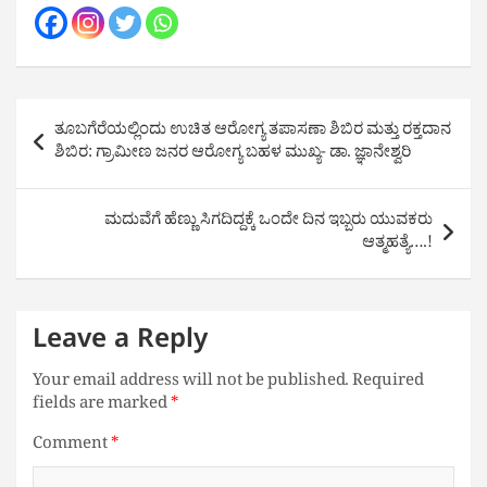
Post
ತೂಬಗೆರೆಯಲ್ಲಿಂದು ಉಚಿತ ಆರೋಗ್ಯ ತಪಾಸಣಾ ಶಿಬಿರ ಮತ್ತು ರಕ್ತದಾನ
navigation
ಶಿಬಿರ: ಗ್ರಾಮೀಣ ಜನರ ಆರೋಗ್ಯ ಬಹಳ ಮುಖ್ಯ- ಡಾ. ಜ್ಞಾನೇಶ್ವರಿ
ಮದುವೆಗೆ ಹೆಣ್ಣು ಸಿಗದಿದ್ದಕ್ಕೆ ಒಂದೇ ದಿನ ಇಬ್ಬರು ಯುವಕರು
ಆತ್ಮಹತ್ಯೆ….!
Leave a Reply
Your email address will not be published.
Required
fields are marked
*
Comment
*