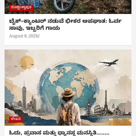
ದೊಡ್ಡಬಳ್ಳಾಪುರ
ಬೈಕ್‌–ಕ್ಯಾಂಟರ್ ನಡುವೆ ಭೀಕರ ಅಪಘಾತ: ಓರ್ವ
ಸಾವು, ಇಬ್ಬರಿಗೆ ಗಾಯ
August 8, 2026
ಲೇಖನ
ಓದು, ಪ್ರವಾಸ ಮತ್ತು ಧ್ಯಾನಸ್ಥ ಮನಸ್ಥಿತಿ……..