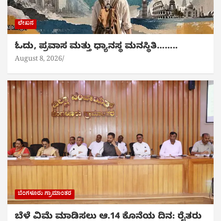
ಲೇಖನ
ಓದು, ಪ್ರವಾಸ ಮತ್ತು ಧ್ಯಾನಸ್ಥ ಮನಸ್ಥಿತಿ……..
August 8, 2026
ಬೆಂಗಳೂರು ಗ್ರಾಮಾಂತರ
ಬೆಳೆ ವಿಮೆ ಮಾಡಿಸಲು ಆ.14 ಕೊನೆಯ ದಿನ: ರೈತರು