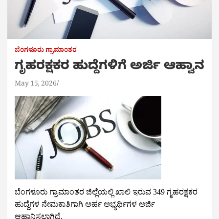
ಬೆಂಗಳೂರು ಗ್ರಾಮಾಂತರ
ಗೃಹರಕ್ಷಕರ ಹುದ್ದೆಗಳಿಗೆ ಅರ್ಜಿ ಆಹ್ವಾನ
May 15, 2026
ಬೆಂಗಳೂರು ಗ್ರಾಮಾಂತರ ಜಿಲ್ಲೆಯಲ್ಲಿ ಖಾಲಿ ಇರುವ 349 ಗೃಹರಕ್ಷಕರ 
ಹುದ್ದೆಗಳ ನೇಮಕಾತಿಗಾಗಿ ಅರ್ಹ ಅಭ್ಯರ್ಥಿಗಳ ಅರ್ಜಿ 
ಆಹ್ವಾನಿಸಲಾಗಿದೆ. 