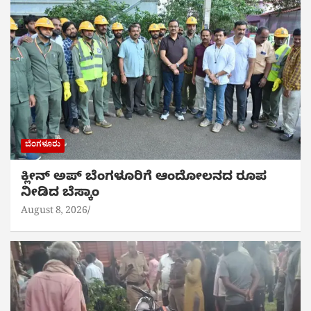
ಬೆಂಗಳೂರು
ಕ್ಲೀನ್ ಅಪ್ ಬೆಂಗಳೂರಿಗೆ ಆಂದೋಲನದ ರೂಪ
ನೀಡಿದ ಬೆಸ್ಕಾಂ
August 8, 2026