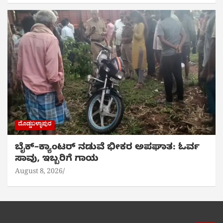
ದೊಡ್ಡಬಳ್ಳಾಪುರ
ಬೈಕ್‌–ಕ್ಯಾಂಟರ್ ನಡುವೆ ಭೀಕರ ಅಪಘಾತ: ಓರ್ವ
ಸಾವು, ಇಬ್ಬರಿಗೆ ಗಾಯ
August 8, 2026