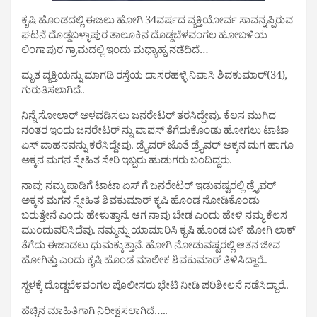
ಕೃಷಿ ಹೊಂಡದಲ್ಲಿ ಈಜಲು ಹೋಗಿ 34ವರ್ಷದ ವ್ಯಕ್ತಿಯೋರ್ವ ಸಾವನ್ನಪ್ಪಿರುವ
ಘಟನೆ ದೊಡ್ಡಬಳ್ಳಾಪುರ ತಾಲೂಕಿನ ದೊಡ್ಡಬೆಳವಂಗಲ ಹೋಬಳಿಯ
ಲಿಂಗಾಪುರ ಗ್ರಾಮದಲ್ಲಿ ಇಂದು ಮಧ್ಯಾಹ್ನ ನಡೆದಿದೆ…
ಮೃತ ವ್ಯಕ್ತಿಯನ್ನು ಮಾಗಡಿ ರಸ್ತೆಯ ದಾಸರಹಳ್ಳಿ ನಿವಾಸಿ ಶಿವಕುಮಾರ್(34),
ಗುರುತಿಸಲಾಗಿದೆ..
ನಿನ್ನೆ ಸೋಲಾರ್ ಅಳವಡಿಸಲು ಜನರೇಟರ್ ತರಸಿದ್ದೇವು. ಕೆಲಸ‌ ಮುಗಿದ
ನಂತರ ಇಂದು ಜನರೇಟರ್ ನ್ನು ವಾಪಸ್ ತೆಗೆದುಕೊಂಡು ಹೋಗಲು ಟಾಟಾ
ಏಸ್ ವಾಹನವನ್ನು ಕರೆಸಿದ್ದೇವು. ಡ್ರೈವರ್ ಜೊತೆ ಡ್ರೈವರ್ ಅಕ್ಕನ ಮಗ ಹಾಗೂ
ಅಕ್ಕನ‌ ಮಗನ ಸ್ನೇಹಿತ ಸೇರಿ ಇಬ್ಬರು ಹುಡುಗರು ಬಂದಿದ್ದರು.
ನಾವು ನಮ್ಮ ಪಾಡಿಗೆ ಟಾಟಾ ಏಸ್ ಗೆ ಜನರೇಟರ್ ಇಡುವಷ್ಟರಲ್ಲಿ ಡ್ರೈವರ್
ಅಕ್ಕನ ಮಗನ ಸ್ನೇಹಿತ ಶಿವಕುಮಾರ್ ಕೃಷಿ ಹೊಂಡ ನೋಡಿಕೊಂಡು
ಬರುತ್ತೇನೆ ಎಂದು ಹೇಳುತ್ತಾನೆ. ಆಗ ನಾವು ಬೇಡ ಎಂದು ಹೇಳಿ ನಮ್ಮ ಕೆಲಸ
ಮುಂದುವರಿಸಿದೆವು. ನಮ್ಮನ್ನು ಯಾಮಾರಿಸಿ ಕೃಷಿ ಹೊಂಡ ಬಳಿ ಹೋಗಿ ಲಾಕ್
ತೆಗೆದು ಈಜಾಡಲು ಧುಮಕ್ಕುತ್ತಾನೆ. ಹೋಗಿ ನೋಡುವಷ್ಟರಲ್ಲಿ ಆತನ ಜೀವ
ಹೋಗಿತ್ತು ಎಂದು ಕೃಷಿ ಹೊಂಡ ಮಾಲೀಕ ಶಿವಕುಮಾರ್ ತಿಳಿಸಿದ್ದಾರೆ..
ಸ್ಥಳಕ್ಕೆ ದೊಡ್ಡಬೆಳವಂಗಲ ಪೊಲೀಸರು ಭೇಟಿ ನೀಡಿ ಪರಿಶೀಲನೆ ನಡೆಸಿದ್ದಾರೆ..
ಹೆಚ್ಚಿನ ಮಾಹಿತಿಗಾಗಿ ನಿರೀಕ್ಷಸಲಾಗಿದೆ…..