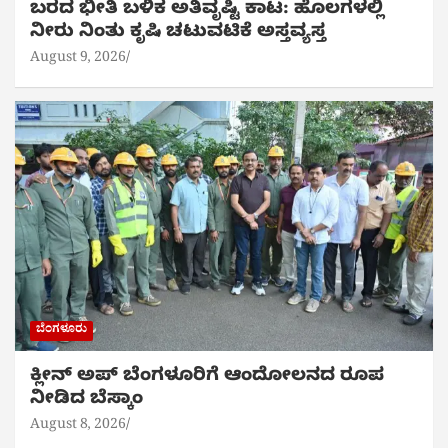
ಬರದ ಭೀತಿ ಬಳಿಕ ಅತಿವೃಷ್ಟಿ ಕಾಟ: ಹೊಲಗಳಲ್ಲಿ
ನೀರು ನಿಂತು ಕೃಷಿ ಚಟುವಟಿಕೆ ಅಸ್ತವ್ಯಸ್ತ
August 9, 2026
ಬೆಂಗಳೂರು
ಕ್ಲೀನ್ ಅಪ್ ಬೆಂಗಳೂರಿಗೆ ಆಂದೋಲನದ ರೂಪ
ನೀಡಿದ ಬೆಸ್ಕಾಂ
August 8, 2026