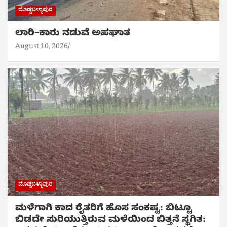
ದೊಡ್ಡಬಳ್ಳಾಪುರ
ಲಾರಿ–ಕಾರು ನಡುವೆ ಅಪಘಾತ
August 10, 2026
ದೊಡ್ಡಬಳ್ಳಾಪುರ
ಮಳೆಗಾಗಿ ಕಾದ ರೈತರಿಗೆ ಹೊಸ ಸಂಕಷ್ಟ: ಬಿಟ್ಟೂ
ಬಿಡದೇ ಸುರಿಯುತ್ತಿರುವ ಮಳೆಯಿಂದ ಬಿತ್ತನೆ ಸ್ಥಗಿತ: