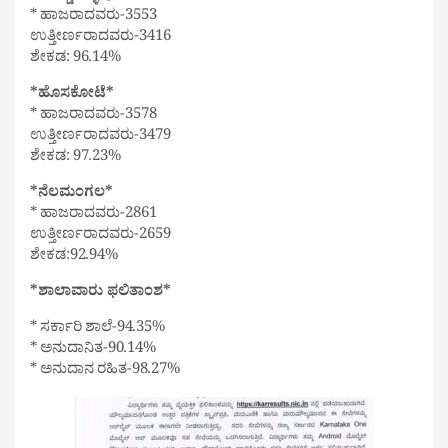
* ಹಾಜರಾದವರು-3553
ಉತ್ತೀರ್ಣರಾದವರು-3416
ಶೇಕಡ: 96.14%
*ಹೊಸಕೋಟೆ*
* ಹಾಜರಾದವರು-3578
ಉತ್ತೀರ್ಣರಾದವರು-3479
ಶೇಕಡ: 97.23%
*ನೆಲಮಂಗಲ*
* ಹಾಜರಾದವರು-2861
ಉತ್ತೀರ್ಣರಾದವರು-2659
ಶೇಕಡ:92.94%
*ಶಾಲಾವಾರು ಫಲಿತಾಂಶ*
* ಸರ್ಕಾರಿ ಶಾಲೆ-94.35%
* ಅನುದಾನಿತ-90.14%
* ಅನುದಾನ ರಹಿತ-98.27%