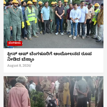
ಬೆಂಗಳೂರು
ಕ್ಲೀನ್ ಅಪ್ ಬೆಂಗಳೂರಿಗೆ ಆಂದೋಲನದ ರೂಪ
ನೀಡಿದ ಬೆಸ್ಕಾಂ
August 8, 2026