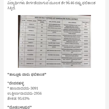
ವಿದ್ಯಾರ್ಥಿಗಳು ತೇರ್ಗಡೆಯಾಗುವ ಮೂಲಕ ಶೇ 96.46 ರಷ್ಟು ಫಲಿತಾಂಶ
ಸಿಕ್ಕಿದೆ.
*ತಾಲ್ಲೂಕು ವಾರು ಫಲಿತಾಂಶ*
*
ದೇವನಹಳ್ಳಿ
* ಹಾಜರಾದವರು-3091
ಉತ್ತೀರ್ಣರಾದವರು-2956
ಶೇಕಡ: 95.63%
*ದೊಡ್ಡಬಳ್ಳಾಪುರ*