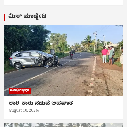
ಮಿಸ್ ಮಾಡ್ಬೇಡಿ
ದೊಡ್ಡಬಳ್ಳಾಪುರ
ಲಾರಿ–ಕಾರು ನಡುವೆ ಅಪಘಾತ
August 10, 2026