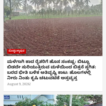
ದೊಡ್ಡಬಳ್ಳಾಪುರ
ಮಳೆಗಾಗಿ ಕಾದ ರೈತರಿಗೆ ಹೊಸ ಸಂಕಷ್ಟ: ಬಿಟ್ಟೂ
ಬಿಡದೇ ಸುರಿಯುತ್ತಿರುವ ಮಳೆಯಿಂದ ಬಿತ್ತನೆ ಸ್ಥಗಿತ:
ಬರದ ಭೀತಿ ಬಳಿಕ ಅತಿವೃಷ್ಟಿ ಕಾಟ: ಹೊಲಗಳಲ್ಲಿ
ನೀರು ನಿಂತು ಕೃಷಿ ಚಟುವಟಿಕೆ ಅಸ್ತವ್ಯಸ್ತ
August 9, 2026