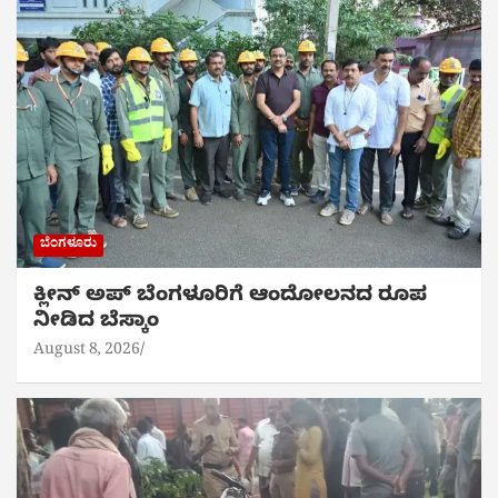
ಬೆಂಗಳೂರು
ಕ್ಲೀನ್ ಅಪ್ ಬೆಂಗಳೂರಿಗೆ ಆಂದೋಲನದ ರೂಪ
ನೀಡಿದ ಬೆಸ್ಕಾಂ
August 8, 2026