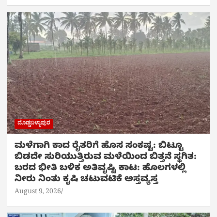
ದೊಡ್ಡಬಳ್ಳಾಪುರ
ಮಳೆಗಾಗಿ ಕಾದ ರೈತರಿಗೆ ಹೊಸ ಸಂಕಷ್ಟ: ಬಿಟ್ಟೂ
ಬಿಡದೇ ಸುರಿಯುತ್ತಿರುವ ಮಳೆಯಿಂದ ಬಿತ್ತನೆ ಸ್ಥಗಿತ:
ಬರದ ಭೀತಿ ಬಳಿಕ ಅತಿವೃಷ್ಟಿ ಕಾಟ: ಹೊಲಗಳಲ್ಲಿ
ನೀರು ನಿಂತು ಕೃಷಿ ಚಟುವಟಿಕೆ ಅಸ್ತವ್ಯಸ್ತ
August 9, 2026