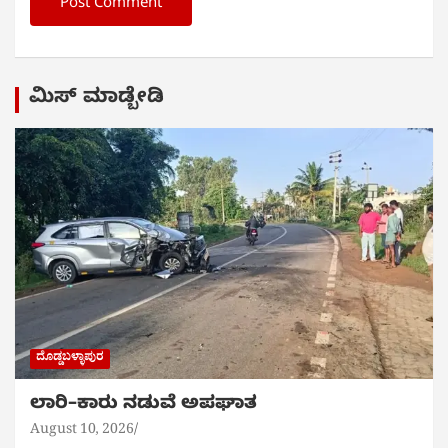
ಮಿಸ್ ಮಾಡ್ಬೇಡಿ
ದೊಡ್ಡಬಳ್ಳಾಪುರ
ಲಾರಿ–ಕಾರು ನಡುವೆ ಅಪಘಾತ
August 10, 2026