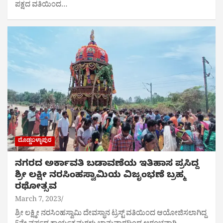
ಪಕ್ಷದ ವತಿಯಿಂದ…
ದೊಡ್ಡಬಳ್ಳಾಪುರ
ನಗರದ ಅರ್ಕಾವತಿ ಬಡಾವಣೆಯ ಇತಿಹಾಸ ಪ್ರಸಿದ್ದ
ಶ್ರೀ ಲಕ್ಷೀ ನರಸಿಂಹಸ್ವಾಮಿಯ ವಿಜೃಂಭಣೆ ಬ್ರಹ್ಮ
ರಥೋತ್ಸವ
March 7, 2023
ಶ್ರೀ ಲಕ್ಷ್ಮೀ ನರಸಿಂಹಸ್ವಾಮಿ ದೇವಸ್ಥಾನ ಟ್ರಸ್ಟ್ ವತಿಯಿಂದ ಆಯೋಜಿಸಲಾಗಿದ್ದ