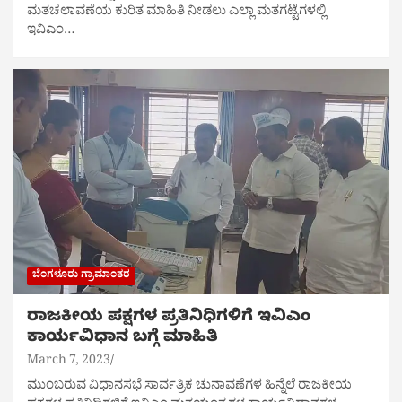
ಮತಚಲಾವಣೆಯ ಕುರಿತ ಮಾಹಿತಿ ನೀಡಲು ಎಲ್ಲಾ ಮತಗಟ್ಟೆಗಳಲ್ಲಿ
ಇವಿಎಂ…
ಬೆಂಗಳೂರು ಗ್ರಾಮಾಂತರ
ರಾಜಕೀಯ ಪಕ್ಷಗಳ ಪ್ರತಿನಿಧಿಗಳಿಗೆ ಇವಿಎಂ
ಕಾರ್ಯವಿಧಾನ ಬಗ್ಗೆ ಮಾಹಿತಿ
March 7, 2023
ಮುಂಬರುವ ವಿಧಾನಸಭೆ ಸಾರ್ವತ್ರಿಕ ಚುನಾವಣೆಗಳ ಹಿನ್ನೆಲೆ ರಾಜಕೀಯ