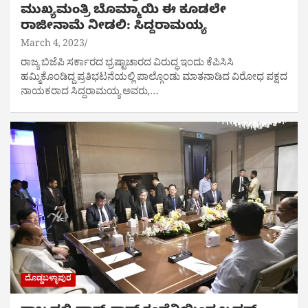
ಮುಖ್ಯಮಂತ್ರಿ ಬೊಮ್ಮಾಯಿ ಈ ಕೂಡಲೇ
ರಾಜೀನಾಮೆ ನೀಡಲಿ: ಸಿದ್ದರಾಮಯ್ಯ
March 4, 2023
ರಾಜ್ಯ ಬಿಜೆಪಿ ಸರ್ಕಾರದ ಭ್ರಷ್ಟಾಚಾರದ ವಿರುದ್ಧ ಇಂದು ಕೆಪಿಸಿಸಿ
ಹಮ್ಮಿಕೊಂಡಿದ್ದ ಪ್ರತಿಭಟನೆಯಲ್ಲಿ ಪಾಲ್ಗೊಂಡು ಮಾತನಾಡಿದ ವಿರೋಧ ಪಕ್ಷದ
ನಾಯಕರಾದ ಸಿದ್ದರಾಮಯ್ಯ ಅವರು,…
ದೊಡ್ಡಬಳ್ಳಾಪುರ