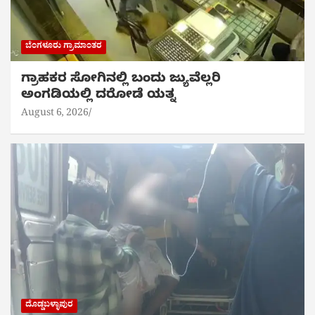
ಬೆಂಗಳೂರು ಗ್ರಾಮಾಂತರ
ಗ್ರಾಹಕರ ಸೋಗಿನಲ್ಲಿ ಬಂದು ಜ್ಯುವೆಲ್ಲರಿ
ಅಂಗಡಿಯಲ್ಲಿ ದರೋಡೆ ಯತ್ನ
August 6, 2026
ದೊಡ್ಡಬಳ್ಳಾಪುರ