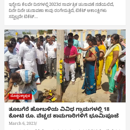
ಇನ್ನೇನು ಕೆಲವೇ ದಿನಗಳಲ್ಲಿ 2023ರ ಸಾರ್ವತ್ರಿಕ ಚುನಾವಣೆ ನಡೆಯಲಿದೆ,
ದಿನೇ‌ ದಿನೇ ಚುನಾವಣಾ ಕಾವು ರಂಗೇರುತ್ತಿದೆ, ಟಿಕೆಟ್ ಆಕಾಂಕ್ಷಿಗಳು
ಸದ್ದಿಲ್ಲದೇ ಟಿಕೆಟ್…
ದೊಡ್ಡಬಳ್ಳಾಪುರ
ತೂಬಗೆರೆ ಹೋಬಳಿಯ ವಿವಿಧ ಗ್ರಾಮಗಳಲ್ಲಿ 18
ಕೋಟಿ‌ ರೂ. ವೆಚ್ಚದ ಕಾಮಗಾರಿಗಳಿಗೆ ಭೂಮಿಪೂಜೆ
March 6, 2023