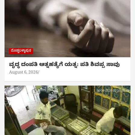
ದೊಡ್ಡಬಳ್ಳಾಪುರ
ವೃದ್ಧ ದಂಪತಿ ಆತ್ನಹತ್ಯೆಗೆ ಯತ್ನ: ಪತಿ ಶಿವಪ್ಪ ಸಾವು
August 6, 2026