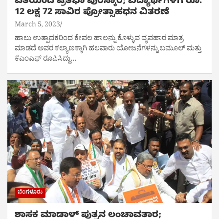
ವತಿಯಿಂದ ಪ್ರತಿಭಾ ಪುರಸ್ಕಾರ; ವಿದ್ಯಾರ್ಥಿಗಳಿಗೆ ರೂ.
12 ಲಕ್ಷ 72 ಸಾವಿರ ಪ್ರೋತ್ಸಾಹಧನ ವಿತರಣೆ
March 5, 2023
ಹಾಲು ಉತ್ಪಾದಕರಿಂದ ಕೇವಲ ಹಾಲನ್ನು ಕೊಳ್ಳುವ ವ್ಯವಹಾರ ಮಾತ್ರ
ಮಾಡದೆ ಅವರ ಕಲ್ಯಾಣಕ್ಕಾಗಿ ಹಲವಾರು ಯೋಜನೆಗಳನ್ನು ಬಮೂಲ್‌ ಮತ್ತು
ಕೆಎಂಎಫ್ ರೂಪಿಸಿದ್ದು…
ಬೆಂಗಳೂರು
ಶಾಸಕ ಮಾಡಾಳ್ ಪುತ್ರನ ಲಂಚಾವತಾರ;