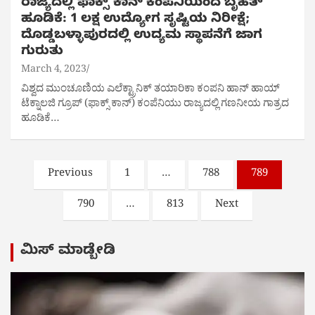
ರಾಜ್ಯದಲ್ಲಿ ಫಾಕ್ಸ್ ಕಾನ್ ಕಂಪೆನಿಯಿಂದ ಬೃಹತ್‌
ಹೂಡಿಕೆ: 1 ಲಕ್ಷ ಉದ್ಯೋಗ ಸೃಷ್ಟಿಯ ನಿರೀಕ್ಷೆ;
ದೊಡ್ಡಬಳ್ಳಾಪುರದಲ್ಲಿ ಉದ್ಯಮ ಸ್ಥಾಪನೆಗೆ ಜಾಗ
ಗುರುತು
March 4, 2023
ವಿಶ್ವದ ಮುಂಚೂಣಿಯ ಎಲೆಕ್ಟ್ರಾನಿಕ್ ತಯಾರಿಕಾ ಕಂಪನಿ ಹಾನ್ ಹಾಯ್
ಟೆಕ್ನಾಲಜಿ ಗ್ರೂಪ್ (ಫಾಕ್ಸ್ ಕಾನ್) ಕಂಪೆನಿಯು ರಾಜ್ಯದಲ್ಲಿ ಗಣನೀಯ ಗಾತ್ರದ
ಹೂಡಿಕೆ…
Posts
Previous
1
…
788
789
pagination
790
…
813
Next
ಮಿಸ್ ಮಾಡ್ಬೇಡಿ