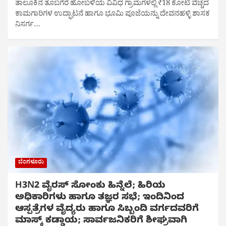
ತಾಲೂಕಿನ ತೂಬಗೆರೆ ಹೋಬಳಿಯ ವಿವಿಧ ಗ್ರಾಮಗಳಲ್ಲಿ ₹18 ಕೋಟಿ ವೆಚ್ಚದ
ಕಾಮಗಾರಿಗಳ ಉದ್ಘಾಟನೆ ಹಾಗೂ‌ ಭೂಮಿ ಪೂಜೆಯನ್ನು ದೇವನಹಳ್ಳಿ ಶಾಸಕ
ನಿಸರ್ಗ…
ಬೆಂಗಳೂರು
H3N2 ವೈರಸ್ ಸೋಂಕು ಹಿನ್ನೆಲೆ; ಹಿರಿಯ
ಅಧಿಕಾರಿಗಳು ಹಾಗೂ ತಜ್ಞರ ಸಭೆ; ಇಂದಿನಿಂದ
ಆಸ್ಪತ್ರೆಗಳ ವೈದ್ಯರು ಹಾಗೂ ಸಿಬ್ಬಂದಿ ವರ್ಗದವರಿಗೆ
ಮಾಸ್ಕ್ ಕಡ್ಡಾಯ; ಸಾರ್ವಜನಿಕರಿಗೆ ಶೀಘ್ರವಾಗಿ