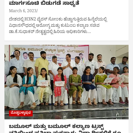
ಮಾರ್ಗಸೂಚಿ ಬಿಡುಗಡೆ ಸಾಧ್ಯತೆ
March 6, 2023
ದೇಶದಲ್ಲಿ H3N2 ವೈರಸ್ ಸೋಂಕು ಹೆಚ್ಚಾಗುತ್ತಿರುವ ಹಿನ್ನೆಲೆಯಲ್ಲಿ
ವಿಧಾನಸೌಧದಲ್ಲಿ ಆರೋಗ್ಯ ಮತ್ತು ಕುಟುಂಬ ಕಲ್ಯಾಣ ಸಚಿವ
ಡಾ.ಕೆ.ಸುಧಾಕರ್ ನೇತೃತ್ವದಲ್ಲಿ ಹಿರಿಯ ಅಧಿಕಾರಿಗಳು…
ದೊಡ್ಡಬಳ್ಳಾಪುರ
ಬಮೂಲ್ ಮತ್ತು ಬಮೂಲ್ ಕಲ್ಯಾಣ ಟ್ರಸ್ಟ್