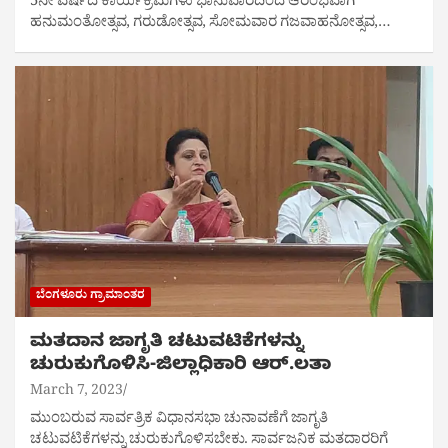
5ನೇ ವರ್ಷದ ಕಾರ್ಯಕ್ರಮಗಳು ಭಾನುವಾರದಿಂದ ಆರಂಭವಾಗಿ
ಹನುಮಂತೋತ್ಸವ, ಗರುಡೋತ್ಸವ, ಸೋಮವಾರ ಗಜವಾಹನೋತ್ಸವ,…
ಬೆಂಗಳೂರು ಗ್ರಾಮಾಂತರ
ಮತದಾನ ಜಾಗೃತಿ ಚಟುವಟಿಕೆಗಳನ್ನು
ಚುರುಕುಗೊಳಿಸಿ-ಜಿಲ್ಲಾಧಿಕಾರಿ ಆರ್.ಲತಾ
March 7, 2023
ಮುಂಬರುವ ಸಾರ್ವತ್ರಿಕ ವಿಧಾನಸಭಾ ಚುನಾವಣೆಗೆ ಜಾಗೃತಿ
ಚಟುವಟಿಕೆಗಳನ್ನು ಚುರುಕುಗೊಳಿಸಬೇಕು. ಸಾರ್ವಜನಿಕ ಮತದಾರರಿಗೆ