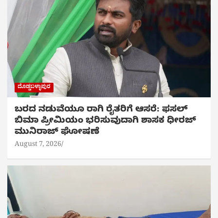
ದೊಡ್ಡಬಳ್ಳಾಪುರ
ಬರದ ನಡುವೆಯೂ ರಾಗಿ ರೈತರಿಗೆ ಆಸರೆ: ಫಸಲ್
ಬಿಮಾ ಪ್ರೀಮಿಯಂ ಭರಿಸುವುದಾಗಿ ಶಾಸಕ ಧೀರಜ್
ಮುನಿರಾಜ್ ಘೋಷಣೆ
August 7, 2026