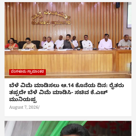
ಬೆಂಗಳೂರು ಗ್ರಾಮಾಂತರ
ಬೆಳೆ ವಿಮೆ ಮಾಡಿಸಲು ಆ.14 ಕೊನೆಯ ದಿನ: ರೈತರು
ತಪ್ಪದೇ ಬೆಳೆ ವಿಮೆ ಮಾಡಿಸಿ- ಸಚಿವ ಕೆ.ಎಚ್
ಮುನಿಯಪ್ಪ
August 7, 2026