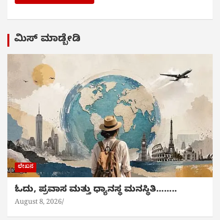
ಮಿಸ್ ಮಾಡ್ಬೇಡಿ
ಲೇಖನ
ಓದು, ಪ್ರವಾಸ ಮತ್ತು ಧ್ಯಾನಸ್ಥ ಮನಸ್ಥಿತಿ……..
August 8, 2026