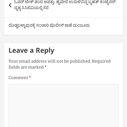
ಓವರ್ ಟೇಕ್ ತಂದ ಆಪತ್ತು: ಹೈವೇಲಿ ಉರುಳಿಬಿದ್ದ ಬೃಹತ್ ಕಂಟೈನರ್:
navigation
ದೃಶ್ಯ ಸಿಸಿಟಿವಿಯಲ್ಲಿ ಸೆರೆ
ದೊಡ್ಡಬಳ್ಳಾಪುರಕ್ಕೆ ಸಂಚಾರಿ ಪೊಲೀಸ್ ಠಾಣೆ ಮಂಜೂರು
Leave a Reply
Your email address will not be published.
Required
fields are marked
*
Comment
*