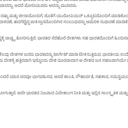
ಡಿ ಬಂದ ಮೇಲೆ ಭಾರತದ ನೀತಿ ಹಳಿ ತಪ್ಪಿತು. ಏಕೆಂದರೆ ಒಂದು ವಿದೇಶಾಂಗ ನೀತಿಯನ್ನು 
ಕ್ತವಾದದ್ದು. ಆದರೆ ಮೋದಿಯವರು ಅದನ್ನು ಮುರಿದರು.
ು, ರಷ್ಯಾ ಮತ್ತು ಚೀನಾದೊಂದಿಗೆ, ಜೊತೆಗೆ ಯುರೋಪಿಯನ್ ಒಕ್ಕೂಟದೊಂದಿಗೆ ಮಾಡಿಕೊಂಡ 
ೆ, ಹದಗೆಟ್ಟಿದ್ದ ಪಾಕಿಸ್ತಾನದೊಂದಿಗಿನ ಸಂಬಂಧವನ್ನು ಅಮೆರಿಕ ಸುಧಾರಣೆ ಮಾಡಿಕೊಂಡಿ
ಕ್ಕೆ ದಾಷ್ಟ್ಯ ತೋರಿಸುತ್ತಿದೆ. ಭಾರತದ ನೆರೆಹೊರೆ ದೇಶಗಳು ಸಹ ಭಾರತದೊಂದಿಗೆ ಹಿಂದಿನ
ಲವು ದೇಶಗಳ ಜನರು ಭಾರತವನ್ನು ಟಾರ್ಗೆಟ್ ಮಾಡಿ ಟೀಕಿಸುತ್ತಿರುವ, ಭಾರತೀಯ ಉದ್ಯೋಗಿ ಮತ್
ಂದು ದೇಶಕ್ಕೆ ಹತ್ತಿರವಾಗಿ ಇನ್ನೊಂದು ದೇಶ ದೂರವಾದಾಗ ಆ ದೇಶದ ಜನ ಸಹಜವಾಗಿಯೇ ದ
ೆ ಎಂದರೆ ಯಾರ ಪರವೂ ಭಾಗವಹಿಸದ, ಆದರೆ ಶಾಂತಿ, ಸೌಹಾರ್ದತೆ, ಸಹಕಾರ, ಸಮನ್ವಯದ ತತ್
್ತಾರೆ. ಅದೇ ಭಾರತದ ನಿಜವಾದ ವಿದೇಶಾಂಗ ನೀತಿ ಮತ್ತು ಇಲ್ಲಿನ ಸಾಂಸ್ಕೃತಿಕ ಮತ್ತು ರ