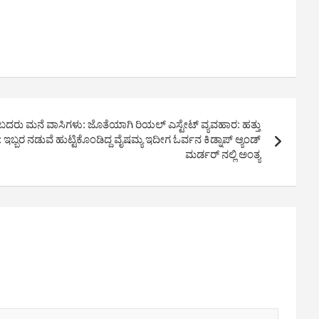
ರು ಮನೆ ವಾಸಿಗಳು: ಜೊತೆಯಾಗಿ ರಿಯಲ್ ಎಸ್ಟೇಟ್ ವ್ಯವಹಾರ: ಹತ್ತು
 ಇಬ್ಬರ ನಡುವೆ ಹುಟ್ಟಿಕೊಂಡಿದ್ದ ವೈಷಮ್ಯ ಇದೀಗ ಓರ್ವನ ಕಿಡ್ನಾಪ್ ಆ್ಯಂಡ್​
ಮರ್ಡರ್ ನಲ್ಲಿ ಅಂತ್ಯ