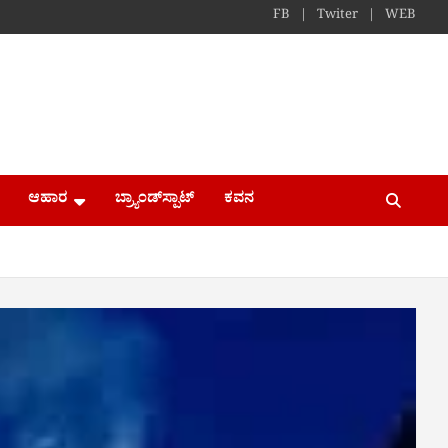
FB
Twiter
WEB
ಆಹಾರ
ಬ್ರ್ಯಾಂಡ್​ಸ್ಪಾಟ್
ಕವನ