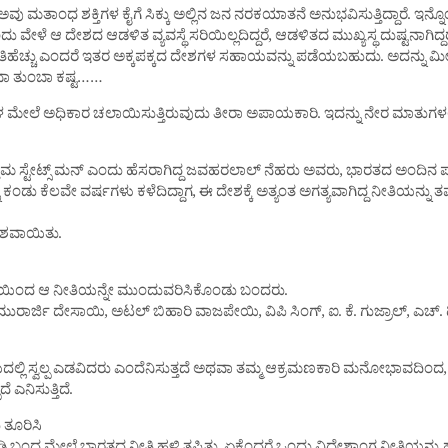
 ಮತಾಂಧ ಶಕ್ತಿಗಳ ಕೈಗೆ ಸಿಕ್ಕು ಅಲ್ಲಿನ ಜನ ನರಕಯಾತನೆ ಅನುಭವಿಸುತ್ತಿದ್ದಾರೆ. ಇನ್
ಳೆ ಆ ದೇಶದ ಆಡಳಿತ ವ್ಯವಸ್ಥೆ ಸರಿಯಿಲ್ಲದಿದ್ದರೆ, ಆಡಳಿತದ ಮುಖ್ಯಸ್ಥ ದುಷ್ಟನಾಗಿದ್
 ಅತಿಹೆಚ್ಚು ಎಂದರೆ ಇತರ ಅಕ್ಕಪಕ್ಕದ ದೇಶಗಳ ಸಹಾಯವನ್ನು ಪಡೆಯಬಹುದು. ಅದನ್ನು ಮೀರಿ
ಂಬಾ ತುಂಬಾ ಕಷ್ಟ……
ಮೇಲೆ ಅಧಿಕಾರ ಚಲಾಯಿಸುತ್ತಿರುವುದು ತೀರಾ ಅಪಾಯಕಾರಿ. ಇದನ್ನು ನೇರ ಮಾತುಗಳಲ್ಲಿ ಖಂ
ಮ ಸ್ಟೇಟ್ಸ್ ಮನ್ ಎಂದು ಹೆಸರಾಗಿದ್ದ ಜವಹರಲಾಲ್ ನೆಹರು ಅವರು, ಭಾರತದ ಅಂದಿನ ಪರಿಸ್ಥ
ಕಂಡು ಕೆಲವೇ ವರ್ಷಗಳು ಕಳೆದಿದ್ದಾಗ, ಈ ದೇಶಕ್ಕೆ ಅತ್ಯಂತ ಅಗತ್ಯವಾಗಿದ್ದ ನೀತಿಯನ್ನು ತ
ೇಶವಾಯಿತು.
್ಧೆಯಿಂದ ಆ ನೀತಿಯನ್ನೇ ಮುಂದುವರಿಸಿಕೊಂಡು ಬಂದರು.
ದ್ದ ಮುರಾರ್ಜಿ ದೇಸಾಯಿ, ಅಟಲ್ ಬಿಹಾರಿ ವಾಜಪೇಯಿ, ವಿಪಿ ಸಿಂಗ್, ಐ. ಕೆ. ಗುಜ್ರಾಲ್,
 ಸ್ವಲ್ಪ ಎಡವಿದರು ಎಂದೆನಿಸುತ್ತದೆ ಅಥವಾ ತಮ್ಮ ಆಕ್ರಮಣಕಾರಿ ಮನೋಭಾವದಿಂದ, childi
 ಎನಿಸುತ್ತಿದೆ.
 ತೂರಿಸಿ