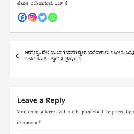
ಲೇಖಕ-ವಿವೇಕಾನಂದ. ಎಚ್. ಕೆ
Post
ಅರಸೇಶ್ವರಿ ದೇವಿಯ ಜಾಗ ಖಾಸಗಿ ವ್ಯಕ್ತಿಗೆ ಖಾತೆ:ಸರ್ಕಾರಿ ಜಮೀನು ಒತ್ತು
navigation
ಈಡೇರಿಕೆಗಾಗಿ ಒತ್ತಾಯಿಸಿ ಪ್ರತಿಭಟ‌ನೆ
Leave a Reply
Your email address will not be published.
Required fie
Comment
*