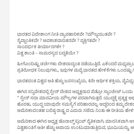
ಭಾರತದ ವಿದೇಶಾಂಗ ನೀತಿ ವ್ಯಾವಹಾರಿಕವೇ ?ಮೌಲ್ಯಯುತವೇ ?
ಸೈದ್ದಾಂತಿಕವೇ ? ಅವಕಾಶವಾದಿತನವೇ ? ವ್ಯಕ್ತಿಗತವೇ ?
ಸಾಂದರ್ಭಿಕ ತೀರ್ಮಾನಗಳೇ ?
ವಿಶ್ವ ಶಾಂತಿ – ಸಾಮರಸ್ಯದ ಬದ್ದತೆಯೇ ?
ಹೀಗೊಂದಿಷ್ಟು ಚರ್ಚೆಗಳು ದೇಶದಾದ್ಯಂತ ನಡೆಯುತ್ತಿದೆ. ಏಕೆಂದರೆ ಮಧ್ಯಪ್ರ
ಪ್ರತಿರೋಧಕ ನಿಲುವುಗಳು,, ಇವುಗಳ ಮಧ್ಯೆ ಭಾರತದ ಹೇಳಿಕೆಗಳು ಒಂದಷ್ಟು
ಭಾರತದಂತ ವಿಶ್ವದ ಅತಿ ಹೆಚ್ಚು ಜನಸಂಖ್ಯೆಯ, 4ನೇ ಆರ್ಥಿಕ ಶಕ್ತಿಯ, 
ಈಗಿನ ಸನ್ನಿವೇಶದಲ್ಲಿ ಸ್ಪೇನ್ ದೇಶದ ಅಧ್ಯಕ್ಷರಾದ ಪೆಡ್ರೋ ಸ್ಯಾಂಚೇಜ್ ಒಂದು 
” ಸ್ಪೇನ್ ಸದಾ ಮಾನವೀಯ ಮೌಲ್ಯಗಳ ಪರವಾಗಿರುತ್ತದೆ. ಯುದ್ಧಕ್ಕೆ ಪ್ರತ್ಯ
ಹೊರತು, ಯುದ್ಧ ಯಾವುದೇ ಸಮಸ್ಯೆಗೆ ಪರಿಹಾರವಲ್ಲ. ಆದ್ದರಿಂದ ತಮ್ಮ ದೇ
ಅಮೆರಿಕಾದಂತಹ ಬಲಿಷ್ಠ ರಾಷ್ಟ್ರದ ಎದುರು ಸಟೆದು ನಿಂತು ಈ ರೀತಿಯ ಹೇಳಿಕೆ
ಅಮೆರಿಕಾದ ಈಗಿನ ಅಧ್ಯಕ್ಷ ಡೊನಾಲ್ಡ್ ಟ್ರಂಪ್ ನೈತಿಕವಾಗಿ, ಮಾನಸಿಕವಾಗಿ ಆ
ವಿಶ್ವಶಾಂತಿಗೆ ಅತೀ ಹೆಚ್ಚು ಅಪಾಯ ಉಂಟುಮಾಡುತ್ತಿರುವ, ಭೂಮಿಯನ್ನು, 