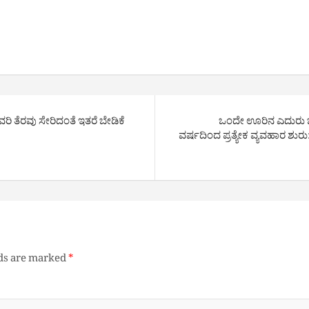
ವರಿ ತೆರವು ಸೇರಿದಂತೆ ಇತರೆ ಬೇಡಿಕೆ
ಒಂದೇ ಊರಿನ ಎದುರು ಬದ
ವರ್ಷದಿಂದ ಪ್ರತ್ಯೇಕ ವ್ಯವಹಾರ ಶುರು:
lds are marked
*