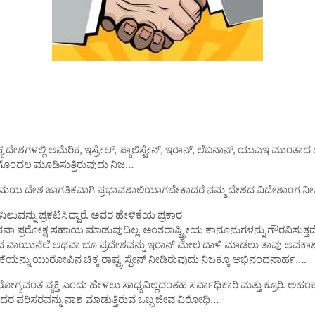
ಾಚ್ಯ ದೇಶಗಳಲ್ಲಿ ಅಮೆರಿಕ, ಇಸ್ರೇಲ್, ಪ್ಯಾಲಿಸ್ಟೇನ್, ಇರಾನ್, ಲೆಬನಾನ್, ಯುಎಇ ಮುಂ
 ಗೊಂದಲ ಮೂಡಿಸುತ್ತಿರುವುದು ನಿಜ…
ವೈವಿಧ್ಯಮಯ ದೇಶ ಜಾಗತಿಕವಾಗಿ ಪ್ರಭಾವಶಾಲಿಯಾಗಬೇಕಾದರೆ ನಮ್ಮ ದೇಶದ ವಿದೇಶಾಂಗ 
ನಿಲುವನ್ನು ಪ್ರಕಟಿಸಿದ್ದಾರೆ. ಅವರ ಹೇಳಿಕೆಯ ಪ್ರಕಾರ
ಕ್ಷ ಅಥವಾ ಪ್ರರೋಕ್ಷ ಸಹಾಯ ಮಾಡುವುದಿಲ್ಲ. ಅಂತರಾಷ್ಟ್ರೀಯ ಕಾನೂನುಗಳನ್ನು ಗೌರವಿಸು
ಶದ ವಾಯುನೆಲೆ ಅಥವಾ ಭೂ ಪ್ರದೇಶವನ್ನು ಇರಾನ್ ಮೇಲೆ ದಾಳಿ ಮಾಡಲು ತಾವು ಅವಕಾಶ ಕ
ಯನ್ನು ಯುರೋಪಿನ ಚಿಕ್ಕ ರಾಷ್ಟ್ರ ಸ್ಪೇನ್ ನೀಡಿರುವುದು ನಿಜಕ್ಕೂ ಅಭಿನಂದನಾರ್ಹ….
ರೋಗ್ಯವಂತ ವ್ಯಕ್ತಿ ಎಂದು ಹೇಳಲು ಸಾಧ್ಯವಿಲ್ಲದಂತಹ ಸರ್ವಾಧಿಕಾರಿ ಮತ್ತು ಕ್ರೂರಿ. ಅ
ಅದರ ಪರಿಸರವನ್ನು ನಾಶ ಮಾಡುತ್ತಿರುವ ಒಬ್ಬ ಜೀವ ವಿರೋಧಿ…