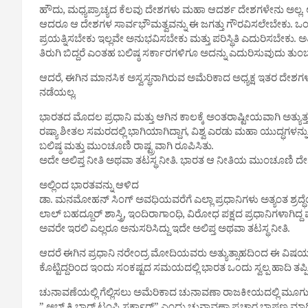
ಹೌದು, ಮಧ್ಯಪ್ರಾಚ್ಯದ ಕೆಲವು ದೇಶಗಳು ಮಹಾ ಆದರ್ಶ ದೇಶಗಳೇನು ಅಲ್ಲ. ಅವು
ಆದರೂ ಆ ದೇಶಗಳ ಸಾರ್ವಭೌಮತ್ವವನ್ನು ಈ ಜಗತ್ತು ಗೌರವಿಸಲೇಬೇಕು. ಒಂದು ವೇ
ಪ್ರಯತ್ನಿಸಬೇಕು ಇಲ್ಲವೇ ಅನುಭವಿಸಬೇಕು ಮತ್ತು ಪರಿಸ್ಥಿತಿ ಎದುರಿಸಬೇಕು.
ತಿರುಗಿ ಬಿದ್ದರೆ ಎಂತಹ ಬಲಿಷ್ಠ ಸರ್ಕಾರಗಳಿಗೂ ಅದನ್ನು ಎದುರಿಸುವುದು ತು
ಆದರೆ, ಈಗಿನ ಮಾನಸಿಕ ಅಸ್ವಸ್ಥನಾಗಿರುವ ಅಮೆರಿಕಾದ ಅಧ್ಯಕ್ಷ ಇತರ ದೇಶಗಳ 
ನಡೆಯಲ್ಲ.
ಭಾರತದ ಮೊದಲ ಪ್ರಧಾನಿ ಮತ್ತು ಆಗಿನ ಕಾಲಕ್ಕೆ ಅಂತರಾಷ್ಟೀಯವಾಗಿ ಅತ್ಯುತ್ತ
ರಷ್ಯಾ ಶೀತಲ ಸಮರದಲ್ಲಿ ಭಾಗಿಯಾಗಿದ್ದಾಗ, ವಿಶ್ವ ಎರಡು ಮಹಾ ಯುದ್ಧಗಳನ್ನು 
ಬಲಿಷ್ಠ ಮತ್ತು ಮುಂಚೂಣಿ ರಾಷ್ಟ್ರವಾಗಿ ರೂಪಿಸಿತು.
ಅದೇ ಅಲಿಪ್ತ ನೀತಿ ಅಥವಾ ತಟಸ್ಥ ನೀತಿ. ಭಾರತ ಆ ನೀತಿಯ ಮುಂಚೂಣಿ ದ
ಅಲ್ಲಿಂದ ಭಾರತವನ್ನು ಆಳಿದ
ಡಾ. ಮನಮೋಹನ್ ಸಿಂಗ್ ಅವಧಿಯವರೆಗೆ ಎಲ್ಲಾ ಪ್ರಧಾನಿಗಳು ಅತ್ಯಂತ ಶ್ರದ
ಲಾಲ್ ಬಹದ್ದೂರ್ ಶಾಸ್ತ್ರಿ, ಇಂದಿರಾಗಾಂಧಿ, ವಿರೋಧ ಪಕ್ಷದ ಪ್ರಧಾನಿಗಳಾಗಿ
ಅವರೇ ಇರಲಿ ಎಲ್ಲರೂ ಅನುಸರಿಸಿದ್ದು ಇದೇ ಅಲಿಪ್ತ ಅಥವಾ ತಟಸ್ಥ ನೀತಿ.
ಆದರೆ ಈಗಿನ ಪ್ರಧಾನಿ ನರೇಂದ್ರ ಮೋದಿಯವರು ಅತ್ಯುತ್ಸಾಹದಿಂದ ಈ ವಿಷಯದಲ್ಲಿ
ಕೊಟ್ಟಿದ್ದರಿಂದ ಇಂದು ಸಂಕಷ್ಟದ ಸಮಯದಲ್ಲಿ ಭಾರತ ಒಂದು ಸ್ವಲ್ಪ ಹಾದಿ ತಪ್ಪಿದೆ
ಚುನಾವಣೆಯಲ್ಲಿ ಗೆಲ್ಲಿಸಲು ಅಮೆರಿಕಾದ ಚುನಾವಣಾ ರಾಜಕೀಯದಲ್ಲಿ ಮೂಗು