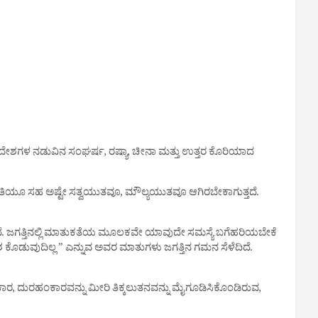
ತಾದ ದೇಶಗಳ ನಡುವಿನ ಸಂಘರ್ಷ, ರಷ್ಯಾ, ಚೀನಾ ಮತ್ತು ಉತ್ತರ ಕೊರಿಯಾದ
ನೀತಿಯೂ ಸಹ ಅಷ್ಟೇ ಸತ್ವಯುತವೂ, ಮೌಲ್ಯಯುತವೂ ಆಗಿರಬೇಕಾಗುತ್ತದೆ.
ತ್ತದೆ. ಜಗತ್ತಿನಲ್ಲಿ ಮಾತುಕತೆಯ ಮೂಲಕವೇ ಯಾವುದೇ ಸಮಸ್ಯೆ ಬಗೆಹರಿಯಬೇಕೆ
ೊಡುವುದಿಲ್ಲ ” ಎನ್ನುವ ಅವರ ಮಾತುಗಳು ಜಗತ್ತಿನ ಗಮನ ಸೆಳೆದಿದೆ.
ಹಂಕಾರ, ದುರಹಂಕಾರವನ್ನು ಮೀರಿ ತಿಕ್ಕಲುತನವನ್ನು ಮೈಗೂಡಿಸಿಕೊಂಡಿರುವ,