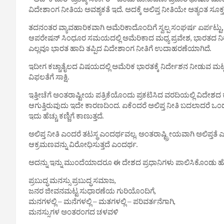
” ಅಬ್ ಕಿ ಬಾರ್ ಟ್ರಂಪ್ಕಿ ಸರ್ಕಾರ್” ಎಂದು ಚುನಾವಣಾ ಪ್ರಚಾರ ಭಾಷಣ ಮಾ
ವಿದೇಶಾಂಗ ನೀತಿಯ ಅವಶ್ಯಕತೆ ಇದೆ. ಅದಕ್ಕೆ ಅಲಿಪ್ತ ನೀತಿಯೇ ಅತ್ಯಂತ ಸೂ
ತದನಂತರ ವ್ಯಾವಹಾರಿಕವಾಗಿ ಅಮೆರಿಕಾದೊಂದಿಗೆ ಸ್ವಲ್ಪ ಸಂಘರ್ಷ ಏರ್ಪಟ್ಟ
ಆಪರೇಷನ್ ಸಿಂಧೂರ ಸಮಯದಲ್ಲಿ ಅಮೆರಿಕಾದ ಮಧ್ಯ ಪ್ರವೇಶ, ಭಾರತದ ನಿರಾಕರಣ
ಎಲ್ಲವೂ ಭಾರತ ಹಾದಿ ತಪ್ಪಿದ ವಿದೇಶಾಂಗ ನೀತಿಗೆ ಉದಾಹರಣೆಯಾಗಿದೆ.
ಇದೀಗ ಕಚ್ಚಾತೈಲದ ವಿಷಯದಲ್ಲಿ ಅಮೆರಿಕ ಭಾರತಕ್ಕೆ ನಿರ್ದೇಶನ ನೀಡುವ ಮಟ್ಟ
ವಿಫಲತೆಗೆ ಸಾಕ್ಷಿ.
ಇತ್ತೀಚೆಗೆ ಅಂತರಾಷ್ಟೀಯ ಪತ್ರಿಕೆಯೊಂದು ಪ್ರಕಟಿಸಿದ ವರದಿಯಲ್ಲಿ ವಿದೇಶದ ಕೆ
ಆಗುತ್ತಿರುವುದು ಇದೇ ಕಾರಣದಿಂದ. ಏಕೆಂದರೆ ಅಲಿಪ್ತ ನೀತಿ ಬದಲಾದರೆ ಒ
ಇದು ಹೆಚ್ಚು ಕಣ್ಣಿಗೆ ಕಾಣುತ್ತದೆ.
ಅಲಿಪ್ತ ನೀತಿ ಎಂದರೆ ತಟಸ್ಥ ಎಂದರ್ಥವಲ್ಲ. ಅಂತರಾಷ್ಟ್ರೀಯವಾಗಿ ಅಲಿಪ್ತತ
ಆಕ್ರಮಣವನ್ನು ವಿರೋಧಿಸುತ್ತದೆ ಎಂದರ್ಥ.
ಅದನ್ನು ಇನ್ನು ಮುಂದೆಯಾದರೂ ಈ ದೇಶದ ಪ್ರಧಾನಿಗಳು ಪಾಲಿಸಿಕೊಂಡು ಹೋಗುತ
ಪ್ರಬುದ್ಧ ಮನಸ್ಸು ಪ್ರಬುದ್ಧ ಸಮಾಜ,
ಜನರ ಜೀವನಮಟ್ಟ ಸುಧಾರಣೆಯ ಗುರಿಯೊಂದಿಗೆ,
ಮನಗಳಲ್ಲಿ – ಮನೆಗಳಲ್ಲಿ – ಮತಗಳಲ್ಲಿ – ಪರಿವರ್ತನೆಗಾಗಿ,
ಮನಸ್ಸುಗಳ ಅಂತರಂಗದ ಚಳವಳಿ