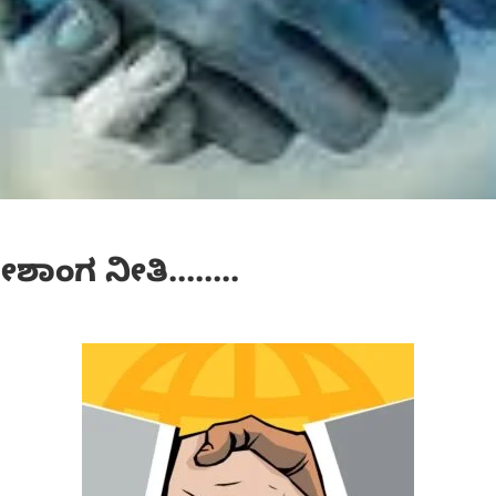
ದೇಶಾಂಗ ನೀತಿ……..