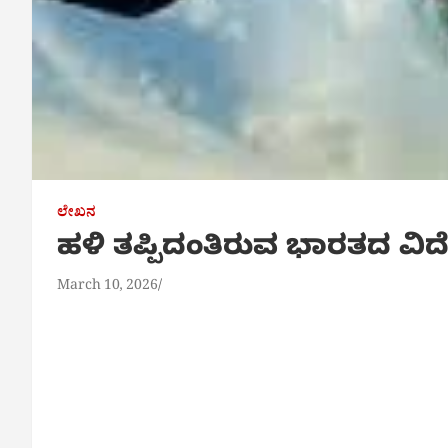
ಲೇಖನ
ಹಳಿ ತಪ್ಪಿದಂತಿರುವ ಭಾರತದ ವಿ
March 10, 2026