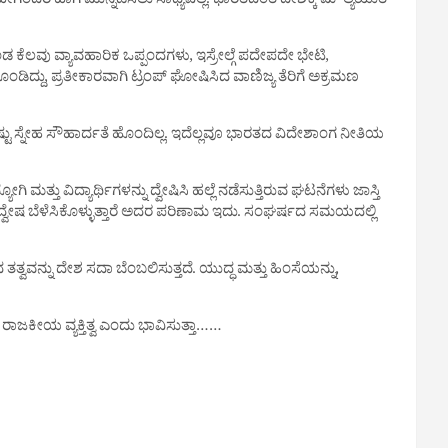
ಹೇಗಂದರೆ ಹಾಗೆ ಮುನ್ನಡೆಸಲು ಸಾಧ್ಯವಿಲ್ಲ. ಭಾರತದಂತ ದೇಶಕ್ಕೆ ಮೌಲ್ಯಯುತ
ಕೆಲವು ವ್ಯಾವಹಾರಿಕ ಒಪ್ಪಂದಗಳು, ಇಸ್ರೇಲ್ಗೆ ಪದೇಪದೇ ಭೇಟಿ,
ದ್ದು, ಪ್ರತೀಕಾರವಾಗಿ ಟ್ರಂಪ್ ಘೋಷಿಸಿದ ವಾಣಿಜ್ಯ ತೆರಿಗೆ ಅಕ್ರಮಣ
ಷ್ಟು ಸ್ನೇಹ ಸೌಹಾರ್ದತೆ ಹೊಂದಿಲ್ಲ. ಇದೆಲ್ಲವೂ ಭಾರತದ ವಿದೇಶಾಂಗ ನೀತಿಯ
ತು ವಿದ್ಯಾರ್ಥಿಗಳನ್ನು ದ್ವೇಷಿಸಿ ಹಲ್ಲೆ ನಡೆಸುತ್ತಿರುವ ಘಟನೆಗಳು ಜಾಸ್ತಿ
್ವೇಷ ಬೆಳೆಸಿಕೊಳ್ಳುತ್ತಾರೆ ಅದರ ಪರಿಣಾಮ ಇದು. ಸಂಘರ್ಷದ ಸಮಯದಲ್ಲಿ
ವವನ್ನು ದೇಶ ಸದಾ ಬೆಂಬಲಿಸುತ್ತದೆ. ಯುದ್ಧ ಮತ್ತು ಹಿಂಸೆಯನ್ನು,
ಾಜಕೀಯ ವ್ಯಕ್ತಿತ್ವ ಎಂದು ಭಾವಿಸುತ್ತಾ……