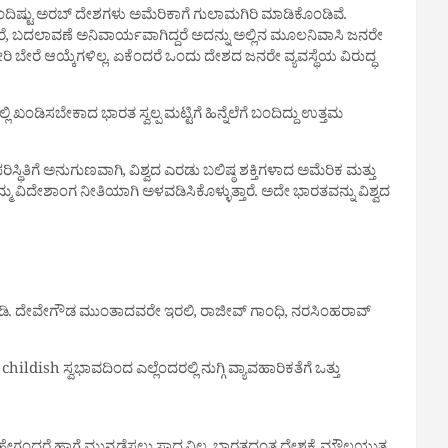
ನೊಂದಿಷ್ಟು ಅರಬ್ ದೇಶಗಳು ಅಮೆರಿಕಾಗೆ ಗುಲಾಮಗಿರಿ ಮಾಡಿಕೊಂಡಿವೆ.
ದರೆ, ಬದಲಾವಣೆ ಅನಿವಾರ್ಯವಾಗಿದ್ದರೆ ಅದನ್ನು ಅಲ್ಲಿನ ಮೂಲನಿವಾಸಿ ಜನರೇ
 ಬೇರೆ ಆಯ್ಕೆಗಳಿಲ್ಲ. ಏಕೆಂದರೆ ಒಂದು ದೇಶದ ಜನರೇ ವ್ಯವಸ್ಥೆಯ ವಿರುದ್ಧ
ಡಿಸಬೇಕಾದ ಭಾರತ ಸ್ವಲ್ಪ ಮಟ್ಟಿಗೆ ಹಿನ್ನೆಲೆಗೆ ಬಂದಿದ್ದು ಉತ್ತಮ
ಿತಿಗೆ ಅನುಗುಣವಾಗಿ, ವಿಶ್ವದ ಎರಡು ಬಲಿಷ್ಠ ಶಕ್ತಿಗಳಾದ ಅಮೆರಿಕ ಮತ್ತು
ಮ್ಮ ವಿದೇಶಾಂಗ ನೀತಿಯಾಗಿ ಅಳವಡಿಸಿಕೊಳ್ಳುತ್ತಾರೆ. ಅದೇ ಭಾರತವನ್ನು ವಿಶ್ವದ
 ಎಚ್. ಡಿ. ದೇವೇಗೌಡ ಮುಂತಾದವರೇ ಇರಲಿ, ರಾಜೀವ್ ಗಾಂಧಿ, ನರಸಿಂಹರಾವ್
sh ಸ್ವಭಾವದಿಂದ ಎಲ್ಲೆಂದರಲ್ಲಿ ನುಗ್ಗಿ ವ್ಯಾವಹಾರಿಕತೆಗೆ ಒತ್ತು