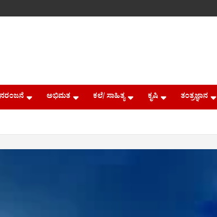
ನರಂಜನೆ
ಅಭಿಮತ
ಕಲೆ/ ಸಾಹಿತ್ಯ
ಕೃಷಿ
ತಂತ್ರಜ್ಞಾನ