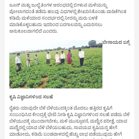
ಜೂನ್ ಮತ್ತು ಜುಲೈ ತಿಂಗಳ ಆರಂಭದಲ್ಲಿ ಬೀಳುವ ಮಳೆಯನ್ನು
ಪೋಲಾಗದಂತೆ ತಡೆದು ಹಲವು ವಿಧಗಳಲ್ಲಿ ಶೇಖರಿಸಿಕೊಂಡು ವಾಡಿಕೆಗಿಂತ
ಕಡಿಮೆ ಮಳೆಯಾದ ಸಂದರ್ಭದಲ್ಲಿ ನೀರನ್ನು ಮರು ಬಳಕೆ
ಮಾಡಿಕೊಳ್ಳಬಹುದು ಇದರಿಂದ ಬರಗಾಲವನ್ನು ಎದುರಿಸಲು
ಅನುಕೂಲವಾಗಲಿದೆ ಎಂದರು.
ಬೇಸಾಯದ ಬಗ್ಗೆ
ಕೃಷಿ ವಿಜ್ಞಾನಿಗಳಿಂದ ಸಲಹೆ
ರೈತರು ಯಾವುದೇ ಬೆಳೆ ಬೆಳೆಯುದಕ್ಕಿಂತ ಮೊದಲು ಹತ್ತಿರದ ಕೃಷಿಗೆ
ಸಂಬಂಧಿಸಿದ ಕೇಂದ್ರಕ್ಕೆ ಭೇಟಿ ನೀಡಿ ಕೃಷಿ ವಿಜ್ಞಾನಿಗಳಿಂದ ಸಲಹೆ ಪಡೆದು ಬೆಳೆ
ಬೆಳೆಯುದಕ್ಕೆ ಮುಂದಾಗಬೇಕು, ಮಳೆ ಮುನ್ಸೂಚನೆ, ಮಣ್ಣಿನ ಪರೀಕ್ಷೆ, ಯಾವ
ಮಣ್ಣಿನಲ್ಲಿ ಯಾವ ಬೆಳೆ ಬೆಳೆಯಬಹುದು, ಸಾವಯವ ಕೃಷಿಯನ್ನ ಹೇಗೆ
ಮಾಡೋದು, ಕಡಿಮೆ ಬಂಡವಾಳದಲ್ಲಿ ಹೆಚ್ಚು ಲಾಭ‌ ಪಡೆಯುವುದು ಹೇಗೆ