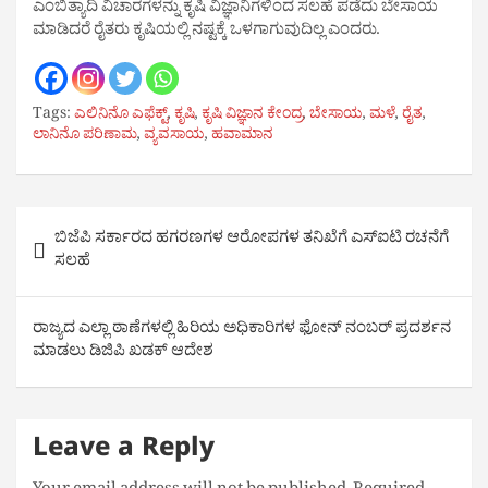
ಎಂಬಿತ್ಯಾದಿ ವಿಚಾರಗಳನ್ನು ಕೃಷಿ ವಿಜ್ಞಾನಿಗಳಿಂದ ಸಲಹೆ ಪಡೆದು ಬೇಸಾಯ
ಮಾಡಿದರೆ ರೈತರು ಕೃಷಿಯಲ್ಲಿ ನಷ್ಟಕ್ಕೆ ಒಳಗಾಗುವುದಿಲ್ಲ ಎಂದರು.
Tags:
ಎಲಿನಿನೊ ಎಫೆಕ್ಟ್
,
ಕೃಷಿ
,
ಕೃಷಿ ವಿಜ್ಞಾನ ಕೇಂದ್ರ
,
ಬೇಸಾಯ
,
ಮಳೆ
,
ರೈತ
,
ಲಾನಿನೊ ಪರಿಣಾಮ
,
ವ್ಯವಸಾಯ
,
ಹವಾಮಾನ
Post
ಬಿಜೆಪಿ ಸರ್ಕಾರದ ಹಗರಣಗಳ ಆರೋಪಗಳ ತನಿಖೆಗೆ ಎಸ್‌ಐಟಿ ರಚನೆಗೆ
navigation
ಸಲಹೆ
ರಾಜ್ಯದ ಎಲ್ಲಾ ಠಾಣೆಗಳಲ್ಲಿ ಹಿರಿಯ ಅಧಿಕಾರಿಗಳ ಫೋನ್ ನಂಬರ್ ಪ್ರದರ್ಶನ
ಮಾಡಲು ಡಿಜಿಪಿ ಖಡಕ್ ಆದೇಶ
Leave a Reply