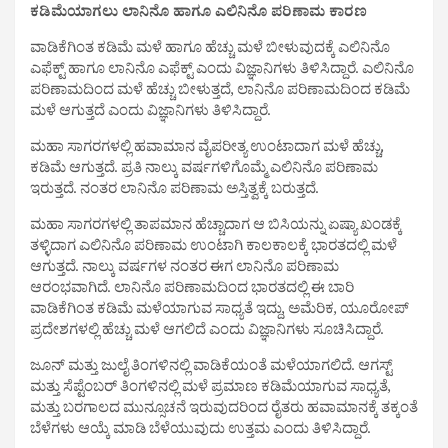
ಕಡಿಮೆಯಾಗಲು ಲಾನಿನೊ ಹಾಗೂ ಎಲಿನಿನೊ ಪರಿಣಾಮ ಕಾರಣ
ವಾಡಿಕೆಗಿಂತ ಕಡಿಮೆ ಮಳೆ ಹಾಗೂ ಹೆಚ್ಚು ಮಳೆ ಬೀಳುವುದಕ್ಕೆ ಎಲಿನಿನೊ
ಎಫೆಕ್ಟ್ ಹಾಗೂ ಲಾನಿನೊ ಎಫೆಕ್ಟ್ ಎಂದು ವಿಜ್ಞಾನಿಗಳು ತಿಳಿಸಿದ್ದಾರೆ. ಎಲಿನಿನೊ
ಪರಿಣಾಮದಿಂದ ಮಳೆ‌ ಹೆಚ್ಚು ಬೀಳುತ್ತದೆ, ಲಾನಿನೊ ಪರಿಣಾಮದಿಂದ ಕಡಿಮೆ
ಮಳೆ ಆಗುತ್ತದೆ ಎಂದು ವಿಜ್ಞಾನಿಗಳು ತಿಳಿಸಿದ್ದಾರೆ.
ಮಹಾ ಸಾಗರಗಳಲ್ಲಿ ಹವಾಮಾನ ವೈಪರೀತ್ಯ ಉಂಟಾದಾಗ ಮಳೆ ಹೆಚ್ಚು,
ಕಡಿಮೆ ಆಗುತ್ತದೆ. ಪ್ರತಿ ನಾಲ್ಕು ವರ್ಷಗಳಿಗೊಮ್ಮೆ ಎಲಿನಿನೊ ಪರಿಣಾಮ
ಇರುತ್ತದೆ. ನಂತರ ಲಾನಿನೊ ಪರಿಣಾಮ ಅಸ್ತಿತ್ವಕ್ಕೆ ಬರುತ್ತದೆ.
ಮಹಾ ಸಾಗರಗಳಲ್ಲಿ ತಾಪಮಾನ ಹೆಚ್ಚಾದಾಗ ಆ ಬಿಸಿಯನ್ನು ಏಷ್ಯಾ ಖಂಡಕ್ಕೆ
ತಳ್ಳಿದಾಗ ಎಲಿನಿನೊ ಪರಿಣಾಮ ಉಂಟಾಗಿ ಕಾಲಕಾಲಕ್ಕೆ ಭಾರತದಲ್ಲಿ ಮಳೆ
ಆಗುತ್ತದೆ. ನಾಲ್ಕು ವರ್ಷಗಳ ನಂತರ ಈಗ ಲಾನಿನೊ ಪರಿಣಾಮ
ಆರಂಭವಾಗಿದೆ. ಲಾನಿನೊ‌ ಪರಿಣಾಮದಿಂದ ಭಾರತದಲ್ಲಿ ಈ ಬಾರಿ
ವಾಡಿಕೆಗಿಂತ ಕಡಿಮೆ ಮಳೆಯಾಗುವ ಸಾಧ್ಯತೆ ಇದ್ದು, ಅಮೆರಿಕ, ಯೂರೋಪ್
ಪ್ರದೇಶಗಳಲ್ಲಿ ಹೆಚ್ಚು ಮಳೆ‌ ಆಗಲಿದೆ ಎಂದು ವಿಜ್ಞಾನಿಗಳು ಸೂಚಿಸಿದ್ದಾರೆ.
ಜೂನ್ ಮತ್ತು ಜುಲೈ ತಿಂಗಳಿನಲ್ಲಿ ವಾಡಿಕೆಯಂತೆ ಮಳೆಯಾಗಲಿದೆ. ಆಗಸ್ಟ್‌
ಮತ್ತು ಸೆಪ್ಟೆಂಬರ್ ತಿಂಗಳಿನಲ್ಲಿ ಮಳೆ ಪ್ರಮಾಣ ಕಡಿಮೆಯಾಗುವ ಸಾಧ್ಯತೆ,
ಮತ್ತು ಬರಗಾಲದ ಮುನ್ಸೂಚನೆ ಇರುವುದರಿಂದ ರೈತರು ಹವಾಮಾನಕ್ಕೆ ತಕ್ಕಂತೆ
ಬೆಳೆಗಳು ಆಯ್ಕೆ ಮಾಡಿ ಬೆಳೆಯುವುದು ಉತ್ತಮ ಎಂದು ತಿಳಿಸಿದ್ದಾರೆ.