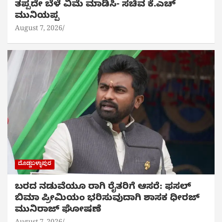
ತಪ್ಪದೇ ಬೆಳೆ ವಿಮೆ ಮಾಡಿಸಿ- ಸಚಿವ ಕೆ.ಎಚ್
ಮುನಿಯಪ್ಪ
August 7, 2026
ದೊಡ್ಡಬಳ್ಳಾಪುರ
ಬರದ ನಡುವೆಯೂ ರಾಗಿ ರೈತರಿಗೆ ಆಸರೆ: ಫಸಲ್
ಬಿಮಾ ಪ್ರೀಮಿಯಂ ಭರಿಸುವುದಾಗಿ ಶಾಸಕ ಧೀರಜ್
ಮುನಿರಾಜ್ ಘೋಷಣೆ