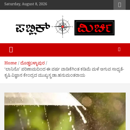
Skip
Saturday, August 8, 2026
to
content
Public Mirchi
Home
ದೊಡ್ಡಬಳ್ಳಾಪುರ
‘ಲಾನಿನೊ’ ಪರಿಣಾಮದಿಂದ ಈ ವರ್ಷ ವಾಡಿಕೆಗಿಂತ ಕಡಿಮೆ ಮಳೆ ಆಗುವ ಸಾಧ್ಯತೆ-
ಕೃಷಿ ವಿಜ್ಞಾನ ಕೇಂದ್ರದ ಮುಖ್ಯಸ್ಥ ಡಾ.ಹನುಮಂತರಾಯ