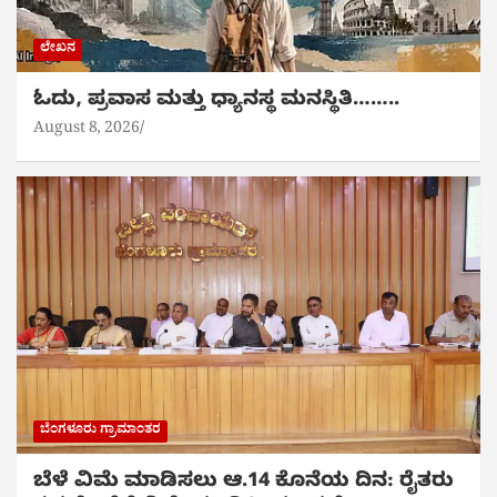
ಲೇಖನ
ಓದು, ಪ್ರವಾಸ ಮತ್ತು ಧ್ಯಾನಸ್ಥ ಮನಸ್ಥಿತಿ……..
August 8, 2026
ಬೆಂಗಳೂರು ಗ್ರಾಮಾಂತರ
ಬೆಳೆ ವಿಮೆ ಮಾಡಿಸಲು ಆ.14 ಕೊನೆಯ ದಿನ: ರೈತರು