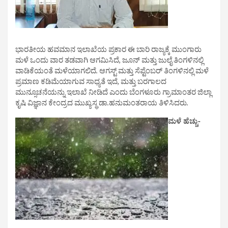
ಭಾರತೀಯ ಹವಮಾನ ಇಲಾಖೆಯ ಪ್ರಕಾರ ಈ ಬಾರಿ ರಾಜ್ಯಕ್ಕೆ ಮುಂಗಾರು
ಮಳೆ ಒಂದು ವಾರ ತಡವಾಗಿ ಆಗಮಿಸಿದೆ, ಜೂನ್ ಮತ್ತು ಜುಲೈ ತಿಂಗಳಿನಲ್ಲಿ
ವಾಡಿಕೆಯಂತೆ ಮಳೆಯಾಗಲಿದೆ. ಆಗಸ್ಟ್‌ ಮತ್ತು ಸೆಪ್ಟೆಂಬರ್ ತಿಂಗಳಿನಲ್ಲಿ ಮಳೆ
ಪ್ರಮಾಣ ಕಡಿಮೆಯಾಗುವ ಸಾಧ್ಯತೆ ಇದೆ, ಮತ್ತು ಬರಗಾಲದ
ಮುನ್ಸೂಚನೆಯನ್ನು ಇಲಾಖೆ ನೀಡಿದೆ ಎಂದು ಬೆಂಗಳೂರು ಗ್ರಾಮಾಂತರ ಜಿಲ್ಲಾ
ಕೃಷಿ ವಿಜ್ಞಾನ ಕೇಂದ್ರದ ಮುಖ್ಯಸ್ಥ ಡಾ.ಹನುಮಂತರಾಯ ತಿಳಿಸಿದರು.
ಮಳೆ ಹೆಚ್ಚು-