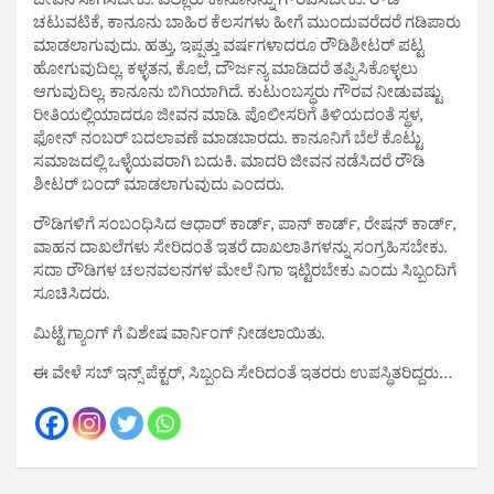
ಜೀವನ ಸಾಗಿಸಬೇಕು. ಎಲ್ಲಾರು ಕಾನೂನನ್ನು ಗೌರವಿಸಬೇಕು. ರೌಡಿ
ಚಟುವಟಿಕೆ, ಕಾನೂನು ಬಾಹಿರ ಕೆಲಸಗಳು ಹೀಗೆ ಮುಂದುವರೆದರೆ ಗಡಿಪಾರು
ಮಾಡಲಾಗುವುದು. ಹತ್ತು, ಇಪ್ಪತ್ತು ವರ್ಷಗಳಾದರೂ ರೌಡಿಶೀಟರ್ ಪಟ್ಟ
ಹೋಗುವುದಿಲ್ಲ. ಕಳ್ಳತನ, ಕೊಲೆ, ದೌರ್ಜನ್ಯ ಮಾಡಿದರೆ ತಪ್ಪಿಸಿಕೊಳ್ಳಲು
ಆಗುವುದಿಲ್ಲ. ಕಾನೂನು ಬಿಗಿಯಾಗಿದೆ. ಕುಟುಂಬಸ್ಥರು ಗೌರವ ನೀಡುವಷ್ಟು
ರೀತಿಯಲ್ಲಿಯಾದರೂ ಜೀವನ ಮಾಡಿ. ಪೊಲೀಸರಿಗೆ ತಿಳಿಯದಂತೆ ಸ್ಥಳ,
ಫೋನ್ ನಂಬರ್ ಬದಲಾವಣೆ ಮಾಡಬಾರದು. ಕಾನೂನಿಗೆ ಬೆಲೆ ಕೊಟ್ಟು
ಸಮಾಜದಲ್ಲಿ ಒಳ್ಳೆಯವರಾಗಿ ಬದುಕಿ. ಮಾದರಿ ಜೀವನ ನಡೆಸಿದರೆ ರೌಡಿ
ಶೀಟರ್ ಬಂದ್ ಮಾಡಲಾಗುವುದು ಎಂದರು.
ರೌಡಿಗಳಿಗೆ ಸಂಬಂಧಿಸಿದ ಆಧಾರ್ ಕಾರ್ಡ್, ಪಾನ್ ಕಾರ್ಡ್, ರೇಷನ್ ಕಾರ್ಡ್,
ವಾಹನ ದಾಖಲೆಗಳು ಸೇರಿದಂತೆ ಇತರೆ ದಾಖಲಾತಿಗಳನ್ನು ಸಂಗ್ರಹಿಸಬೇಕು.‌
ಸದಾ ರೌಡಿಗಳ ಚಲನವಲನಗಳ ಮೇಲೆ ನಿಗಾ ಇಟ್ಟಿರಬೇಕು ಎಂದು ಸಿಬ್ಬಂದಿಗೆ
ಸೂಚಿಸಿದರು.
ಮಿಟ್ಟೆ ಗ್ಯಾಂಗ್ ಗೆ ವಿಶೇಷ ವಾರ್ನಿಂಗ್ ನೀಡಲಾಯಿತು.
ಈ ವೇಳೆ ಸಬ್ ಇನ್ಸ್ ಪೆಕ್ಟರ್, ಸಿಬ್ಬಂದಿ ಸೇರಿದಂತೆ ಇತರರು ಉಪಸ್ಥಿತರಿದ್ದರು…