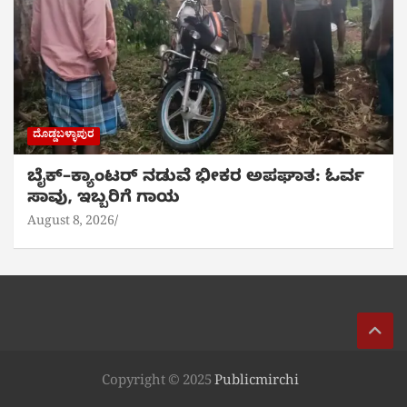
ದೊಡ್ಡಬಳ್ಳಾಪುರ
ಬೈಕ್‌–ಕ್ಯಾಂಟರ್ ನಡುವೆ ಭೀಕರ ಅಪಘಾತ: ಓರ್ವ
ಸಾವು, ಇಬ್ಬರಿಗೆ ಗಾಯ
August 8, 2026
Copyright © 2025
Publicmirchi