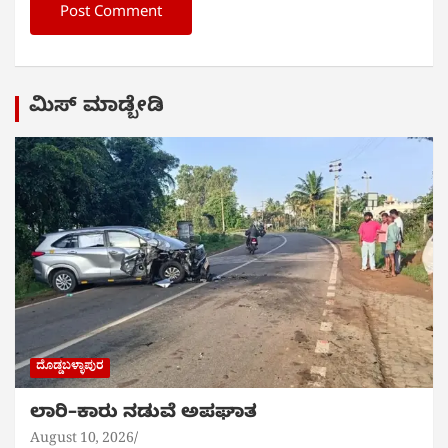
ಮಿಸ್ ಮಾಡ್ಬೇಡಿ
ದೊಡ್ಡಬಳ್ಳಾಪುರ
ಲಾರಿ–ಕಾರು ನಡುವೆ ಅಪಘಾತ
August 10, 2026