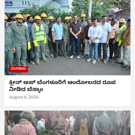
ಬೆಂಗಳೂರು
ಕ್ಲೀನ್ ಅಪ್ ಬೆಂಗಳೂರಿಗೆ ಆಂದೋಲನದ ರೂಪ
ನೀಡಿದ ಬೆಸ್ಕಾಂ
August 8, 2026