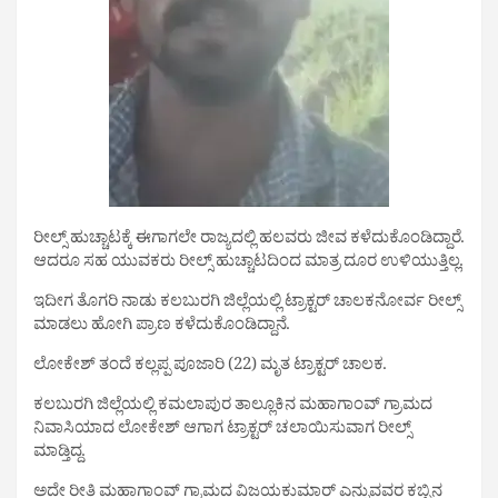
ರೀಲ್ಸ್ ಹುಚ್ಚಾಟಕ್ಕೆ ಈಗಾಗಲೇ ರಾಜ್ಯದಲ್ಲಿ ಹಲವರು ಜೀವ ಕಳೆದುಕೊಂಡಿದ್ದಾರೆ.
ಆದರೂ ಸಹ ಯುವಕರು ರೀಲ್ಸ್ ಹುಚ್ಚಾಟದಿಂದ ಮಾತ್ರ ದೂರ ಉಳಿಯುತ್ತಿಲ್ಲ.
ಇದೀಗ ತೊಗರಿ ನಾಡು ಕಲಬುರಗಿ ಜಿಲ್ಲೆಯಲ್ಲಿ ಟ್ರಾಕ್ಟರ್ ಚಾಲಕನೋರ್ವ ರೀಲ್ಸ್
ಮಾಡಲು ಹೋಗಿ ಪ್ರಾಣ ಕಳೆದುಕೊಂಡಿದ್ದಾನೆ.
ಲೋಕೇಶ್ ತಂದೆ ಕಲ್ಲಪ್ಪ ಪೂಜಾರಿ (22) ಮೃತ ಟ್ರಾಕ್ಟರ್ ಚಾಲಕ.
ಕಲಬುರಗಿ ಜಿಲ್ಲೆಯಲ್ಲಿ ಕಮಲಾಪುರ ತಾಲ್ಲೂಕಿನ ಮಹಾಗಾಂವ್ ಗ್ರಾಮದ
ನಿವಾಸಿಯಾದ ಲೋಕೇಶ್ ಆಗಾಗ ಟ್ರಾಕ್ಟರ್ ಚಲಾಯಿಸುವಾಗ ರೀಲ್ಸ್
ಮಾಡ್ತಿದ್ದ.
ಅದೇ ರೀತಿ ಮಹಾಗಾಂವ್ ಗ್ರಾಮದ ವಿಜಯಕುಮಾರ್ ಎನ್ನುವವರ ಕಬ್ಬಿನ