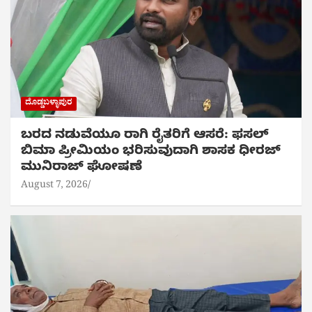
ದೊಡ್ಡಬಳ್ಳಾಪುರ
ಬರದ ನಡುವೆಯೂ ರಾಗಿ ರೈತರಿಗೆ ಆಸರೆ: ಫಸಲ್
ಬಿಮಾ ಪ್ರೀಮಿಯಂ ಭರಿಸುವುದಾಗಿ ಶಾಸಕ ಧೀರಜ್
ಮುನಿರಾಜ್ ಘೋಷಣೆ
August 7, 2026