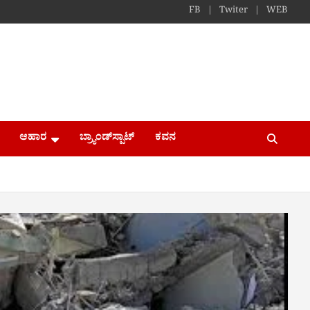
FB
Twiter
WEB
ಆಹಾರ
ಬ್ರ್ಯಾಂಡ್​ಸ್ಪಾಟ್
ಕವನ