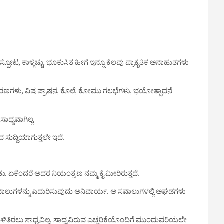
ೋಟ, ಕಾಳ್ಗಿಚ್ಚು, ಭೂಕುಸಿತ ಹೀಗೆ ಇನ್ನೂ ಕೆಲವು ಪ್ರಾಕೃತಿಕ ಅನಾಹುತಗಳು
ರಣಗಳು, ವಿಷ ಪ್ರಾಷನ, ಕೊಲೆ, ಕೋಮು ಗಲಭೆಗಳು, ಭಯೋತ್ಪಾದನೆ
ಧ್ಯವಾಗಿಲ್ಲ.
ಸುದ್ದಿಯಾಗುತ್ತಲೇ ಇದೆ.
ಕು. ಏಕೆಂದರೆ ಅದರ ನಿಯಂತ್ರಣ ನಮ್ಮ ಕೈ ಮೀರಿರುತ್ತದೆ.
ೆ ಸವಾಲುಗಳನ್ನು ಎದುರಿಸುವುದು ಅನಿವಾರ್ಯ. ಆ ಸವಾಲುಗಳಲ್ಲಿ ಅಘಡಗಳು
ಲು ಸಾಧ್ಯವಿಲ್ಲ. ಸಾಧ್ಯವಿರುವ ಎಚ್ಚರಿಕೆಯೊಂದಿಗೆ ಮುಂದುವರಿಯಲೇ