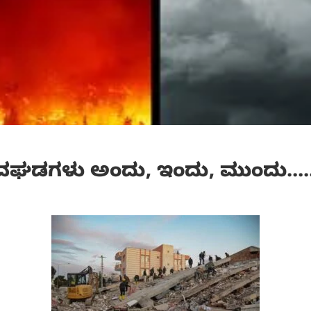
ವಘಡಗಳು ಅಂದು, ಇಂದು, ಮುಂದು…