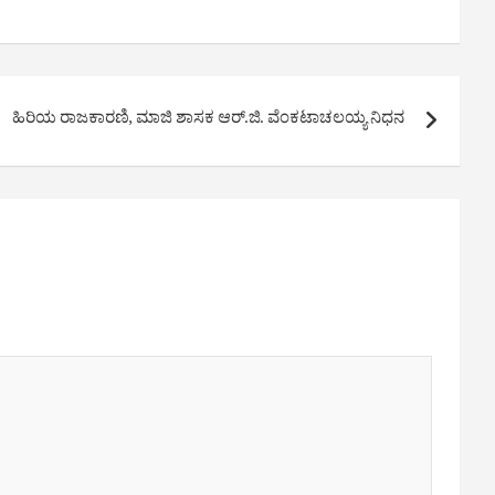
ಹಿರಿಯ ರಾಜಕಾರಣಿ, ಮಾಜಿ ಶಾಸಕ ಆರ್.ಜಿ. ವೆಂಕಟಾಚಲಯ್ಯ ನಿಧನ