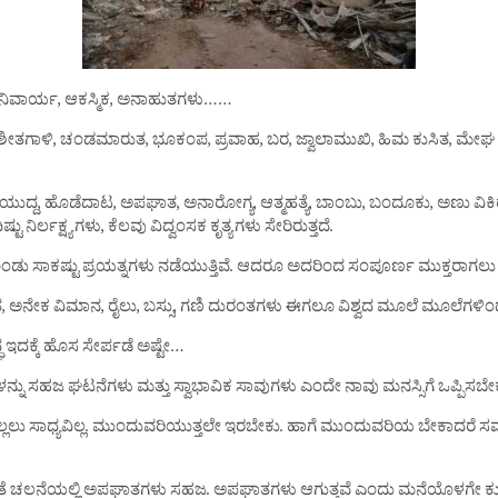
ನ ಅನಿವಾರ್ಯ, ಆಕಸ್ಮಿಕ, ಅನಾಹುತಗಳು……
 ಶೀತಗಾಳಿ, ಚಂಡಮಾರುತ, ಭೂಕಂಪ, ಪ್ರವಾಹ, ಬರ, ಜ್ವಾಲಾಮುಖಿ, ಹಿಮ ಕುಸಿತ, ಮೇಘ ಸ್ಪ
್ದ, ಹೊಡೆದಾಟ, ಅಪಘಾತ, ಅನಾರೋಗ್ಯ, ಆತ್ಮಹತ್ಯೆ, ಬಾಂಬು, ಬಂದೂಕು, ಅಣು ವಿಕಿ
ನಿರ್ಲಕ್ಷ್ಯಗಳು, ಕೆಲವು ವಿದ್ವಂಸಕ ಕೃತ್ಯಗಳು ಸೇರಿರುತ್ತದೆ.
ು ಸಾಕಷ್ಟು ಪ್ರಯತ್ನಗಳು ನಡೆಯುತ್ತಿವೆ. ಆದರೂ ಅದರಿಂದ ಸಂಪೂರ್ಣ ಮುಕ್ತರಾಗಲು ಸಾ
 ಅನೇಕ ವಿಮಾನ, ರೈಲು, ಬಸ್ಸು, ಗಣಿ ದುರಂತಗಳು ಈಗಲೂ ವಿಶ್ವದ ಮೂಲೆ ಮೂಲೆಗಳಿಂದ 
ಧ ಇದಕ್ಕೆ ಹೊಸ ಸೇರ್ಪಡೆ ಅಷ್ಟೇ…
ತಗಳನ್ನು ಸಹಜ ಘಟನೆಗಳು ಮತ್ತು ಸ್ವಾಭಾವಿಕ ಸಾವುಗಳು ಎಂದೇ ನಾವು ಮನಸ್ಸಿಗೆ ಒಪ್ಪಿಸಬೇ
ೇ ನಿಲ್ಲಲು ಸಾಧ್ಯವಿಲ್ಲ. ಮುಂದುವರಿಯುತ್ತಲೇ ಇರಬೇಕು. ಹಾಗೆ ಮುಂದುವರಿಯ ಬೇಕಾದರ
ಚಲನೆಯಲ್ಲಿ ಅಪಘಾತಗಳು ಸಹಜ. ಅಪಘಾತಗಳು ಆಗುತ್ತವೆ ಎಂದು ಮನೆಯೊಳಗೇ ಕುಳಿತಿರ