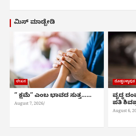
ಮಿಸ್ ಮಾಡ್ಬೇಡಿ
ಲೇಖನ
ದೊಡ್ಡಬಳ್ಳಾಪುರ
” ಕ್ಷಮೆ” ಎಂಬ ಭಾವದ ಸುತ್ತ……
ವೃದ್ಧ ದಂಪ
ಪತಿ ಶಿವಪ
August 7, 2026
August 6, 2