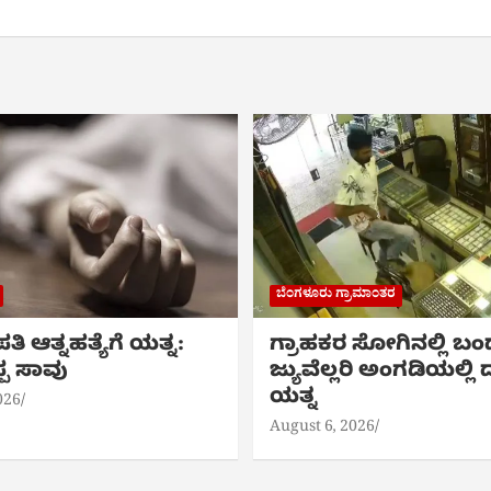
ಬೆಂಗಳೂರು ಗ್ರಾಮಾಂತರ
ತಿ ಆತ್ನಹತ್ಯೆಗೆ ಯತ್ನ:
ಗ್ರಾಹಕರ ಸೋಗಿನಲ್ಲಿ ಬಂ
್ಪ ಸಾವು
ಜ್ಯುವೆಲ್ಲರಿ ಅಂಗಡಿಯಲ್ಲ
ಯತ್ನ
026
August 6, 2026