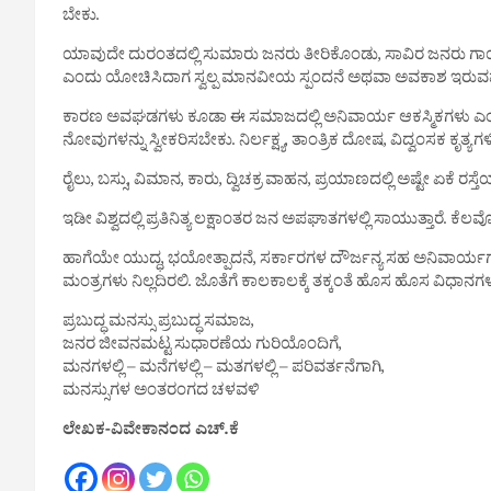
ಬೇಕು.
ಯಾವುದೇ ದುರಂತದಲ್ಲಿ ಸುಮಾರು ‌ಜನರು ತೀರಿಕೊಂಡು, ಸಾವಿರ ಜನರು ಗಾಯಗೊ
ಎಂದು ಯೋಚಿಸಿದಾಗ ಸ್ವಲ್ಪ ಮಾನವೀಯ ಸ್ಪಂದನೆ ಅಥವಾ ಅವಕಾಶ ಇರುವವರು ನೊಂ
ಕಾರಣ ಅವಘಡಗಳು ಕೂಡಾ ಈ ಸಮಾಜದಲ್ಲಿ ಅನಿವಾರ್ಯ ಆಕಸ್ಮಿಕಗಳು ಎಂದೇ
ನೋವುಗಳನ್ನು ಸ್ವೀಕರಿಸಬೇಕು. ನಿರ್ಲಕ್ಷ್ಯ, ತಾಂತ್ರಿಕ ದೋಷ, ವಿದ್ವಂಸಕ ಕೃ
ರೈಲು, ಬಸ್ಸು, ವಿಮಾನ, ಕಾರು, ದ್ವಿಚಕ್ರ ವಾಹನ, ಪ್ರಯಾಣದಲ್ಲಿ ಅಷ್ಟೇ ಏಕ
ಇಡೀ ವಿಶ್ವದಲ್ಲಿ ಪ್ರತಿನಿತ್ಯ ಲಕ್ಷಾಂತರ ಜನ ಅಪಘಾತಗಳಲ್ಲಿ ಸಾಯುತ್ತಾರೆ. ಕ
ಹಾಗೆಯೇ ಯುದ್ಧ, ಭಯೋತ್ಪಾದನೆ, ಸರ್ಕಾರಗಳ ದೌರ್ಜನ್ಯ ಸಹ ಅನಿವಾರ್ಯಗ
ಮಂತ್ರಗಳು ನಿಲ್ಲದಿರಲಿ. ಜೊತೆಗೆ ಕಾಲಕಾಲಕ್ಕೆ ತಕ್ಕಂತೆ ಹೊಸ ಹೊಸ
ಪ್ರಬುದ್ಧ ಮನಸ್ಸು ಪ್ರಬುದ್ಧ ‌ಸಮಾಜ,
ಜನರ ಜೀವನಮಟ್ಟ ಸುಧಾರಣೆಯ ಗುರಿಯೊಂದಿಗೆ,
ಮನಗಳಲ್ಲಿ – ಮನೆಗಳಲ್ಲಿ – ಮತಗಳಲ್ಲಿ – ಪರಿವರ್ತನೆಗಾಗಿ,
ಮನಸ್ಸುಗಳ ಅಂತರಂಗದ ಚಳವಳಿ
ಲೇಖಕ-ವಿವೇಕಾನಂದ ಎಚ್.ಕೆ