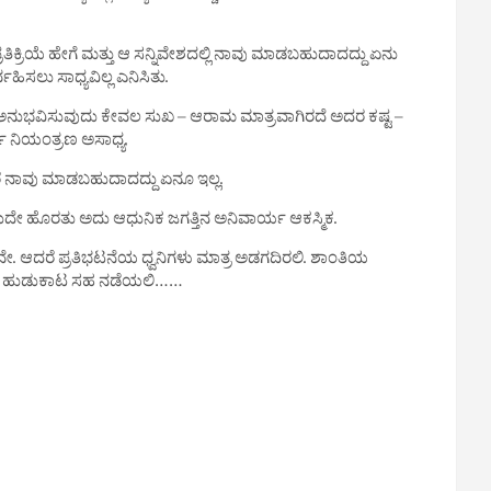
್ರಿಯೆ ಹೇಗೆ ಮತ್ತು ಆ ಸನ್ನಿವೇಶದಲ್ಲಿ ನಾವು ಮಾಡಬಹುದಾದದ್ದು ಏನು
ಿಸಲು ಸಾಧ್ಯವಿಲ್ಲ ಎನಿಸಿತು.
ನುಭವಿಸುವುದು ಕೇವಲ ಸುಖ – ಆರಾಮ ಮಾತ್ರವಾಗಿರದೆ ಅದರ ಕಷ್ಟ –
್ಣ ನಿಯಂತ್ರಣ ಅಸಾಧ್ಯ.
ದರೆ ನಾವು ಮಾಡಬಹುದಾದದ್ದು ಏನೂ ಇಲ್ಲ.
ಾಗಬಹುದೇ ಹೊರತು ಅದು ಆಧುನಿಕ ಜಗತ್ತಿನ ಅನಿವಾರ್ಯ ಆಕಸ್ಮಿಕ.
. ಆದರೆ ಪ್ರತಿಭಟನೆಯ ಧ್ವನಿಗಳು ಮಾತ್ರ ಅಡಗದಿರಲಿ. ಶಾಂತಿಯ
್ಗಗಳ ಹುಡುಕಾಟ ಸಹ ನಡೆಯಲಿ……