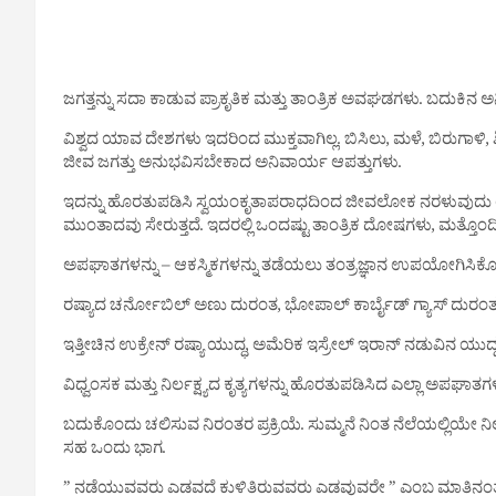
ಜಗತ್ತನ್ನು ಸದಾ ಕಾಡುವ ಪ್ರಾಕೃತಿಕ ಮತ್ತು ತಾಂತ್ರಿಕ ಅವಘಡಗಳು. ಬದುಕಿ
ವಿಶ್ವದ ಯಾವ ದೇಶಗಳು ಇದರಿಂದ ಮುಕ್ತವಾಗಿಲ್ಲ. ಬಿಸಿಲು, ಮಳೆ, ಬಿರುಗಾಳಿ,
ಜೀವ ಜಗತ್ತು ಅನುಭವಿಸಬೇಕಾದ ಅನಿವಾರ್ಯ ಆಪತ್ತುಗಳು.
ಇದನ್ನು ಹೊರತುಪಡಿಸಿ ಸ್ವಯಂಕೃತಾಪರಾಧದಿಂದ ಜೀವಲೋಕ ನರಳುವುದು ಯುದ
ಮುಂತಾದವು ಸೇರುತ್ತದೆ. ಇದರಲ್ಲಿ ಒಂದಷ್ಟು ತಾಂತ್ರಿಕ ದೋಷಗಳು, ಮತ್ತೊಂದಿಷ್ಟು 
ಅಪಘಾತಗಳನ್ನು – ಆಕಸ್ಮಿಕಗಳನ್ನು ತಡೆಯಲು ತಂತ್ರಜ್ಞಾನ ಉಪಯೋಗಿಸಿಕೊಂಡ
ರಷ್ಯಾದ ಚರ್ನೋಬಿಲ್ ಅಣು ದುರಂತ, ಭೋಪಾಲ್ ಕಾರ್ಬೈಡ್ ಗ್ಯಾಸ್ ದುರಂತ,
ಇತ್ತೀಚಿನ ಉಕ್ರೇನ್ ರಷ್ಯಾ ಯುದ್ಧ, ಅಮೆರಿಕ ಇಸ್ರೇಲ್ ಇರಾನ್ ನಡುವಿನ ಯುದ್
ವಿಧ್ವಂಸಕ ಮತ್ತು ನಿರ್ಲಕ್ಷ್ಯದ ಕೃತ್ಯಗಳನ್ನು ಹೊರತುಪಡಿಸಿದ ಎಲ್ಲಾ ಅಪಘಾ
ಬದುಕೊಂದು ಚಲಿಸುವ ನಿರಂತರ ಪ್ರಕ್ರಿಯೆ. ‌ಸುಮ್ಮನೆ ನಿಂತ ನೆಲೆಯಲ್ಲಿಯ
ಸಹ ಒಂದು ಭಾಗ.
” ನಡೆಯುವವರು ಎಡವದೆ ಕುಳಿತಿರುವವರು ಎಡವುವರೇ ” ಎಂಬ ಮಾತಿನಂತೆ 