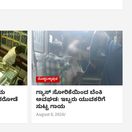
ದೊಡ್ಡಬಳ್ಳಾಪುರ
ದು
ಗ್ಯಾಸ್ ಸೋರಿಕೆಯಿಂದ ಬೆಂಕಿ
ಿ ದರೋಡೆ
ಅವಘಡ: ಇಬ್ಬರು ಯುವಕರಿಗೆ
ಸುಟ್ಟ ಗಾಯ
August 6, 2026