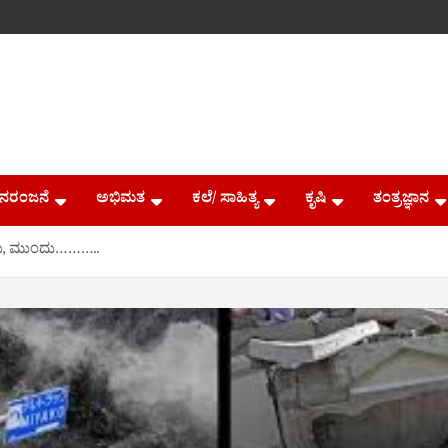
ನರಂಜನೆ
ಅಭಿಮತ
ಕಲೆ/ ಸಾಹಿತ್ಯ
ಕೃಷಿ
ತಂತ್ರಜ್ಞಾನ
ು, ಮುಂದು………..