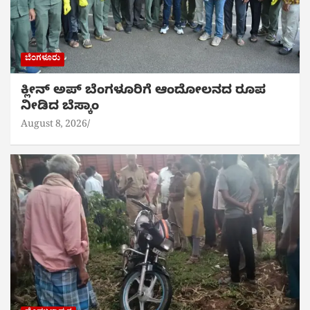
ಬೆಂಗಳೂರು
ಕ್ಲೀನ್ ಅಪ್ ಬೆಂಗಳೂರಿಗೆ ಆಂದೋಲನದ ರೂಪ
ನೀಡಿದ ಬೆಸ್ಕಾಂ
August 8, 2026