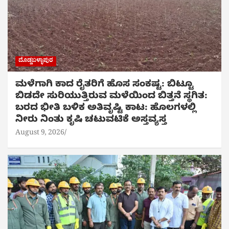
ದೊಡ್ಡಬಳ್ಳಾಪುರ
ಮಳೆಗಾಗಿ ಕಾದ ರೈತರಿಗೆ ಹೊಸ ಸಂಕಷ್ಟ: ಬಿಟ್ಟೂ
ಬಿಡದೇ ಸುರಿಯುತ್ತಿರುವ ಮಳೆಯಿಂದ ಬಿತ್ತನೆ ಸ್ಥಗಿತ:
ಬರದ ಭೀತಿ ಬಳಿಕ ಅತಿವೃಷ್ಟಿ ಕಾಟ: ಹೊಲಗಳಲ್ಲಿ
ನೀರು ನಿಂತು ಕೃಷಿ ಚಟುವಟಿಕೆ ಅಸ್ತವ್ಯಸ್ತ
August 9, 2026