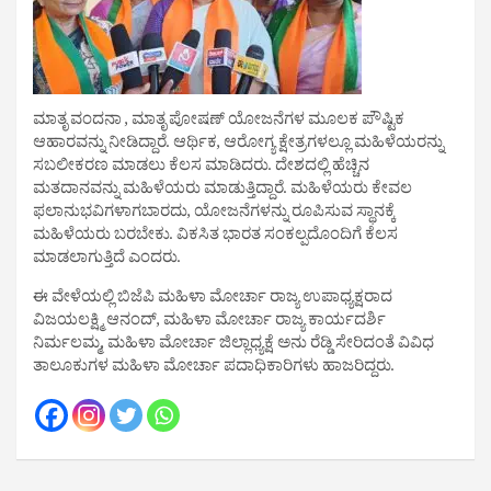
ಮಾತೃ ವಂದನಾ , ಮಾತೃ ಪೋಷಣ್ ಯೋಜನೆಗಳ ಮೂಲಕ ಪೌಷ್ಟಿಕ
ಆಹಾರವನ್ನು ನೀಡಿದ್ದಾರೆ. ಆರ್ಥಿಕ, ಆರೋಗ್ಯ ಕ್ಷೇತ್ರಗಳಲ್ಲೂ ಮಹಿಳೆಯರನ್ನು
ಸಬಲೀಕರಣ ಮಾಡಲು ಕೆಲಸ ಮಾಡಿದರು. ದೇಶದಲ್ಲಿ ಹೆಚ್ಚಿನ
ಮತದಾನವನ್ನು ಮಹಿಳೆಯರು ಮಾಡುತ್ತಿದ್ದಾರೆ. ಮಹಿಳೆಯರು ಕೇವಲ
ಫಲಾನುಭವಿಗಳಾಗಬಾರದು, ಯೋಜನೆಗಳನ್ನು ರೂಪಿಸುವ ಸ್ಥಾನಕ್ಕೆ
ಮಹಿಳೆಯರು ಬರಬೇಕು. ವಿಕಸಿತ ಭಾರತ ಸಂಕಲ್ಪದೊಂದಿಗೆ ಕೆಲಸ
ಮಾಡಲಾಗುತ್ತಿದೆ ಎಂದರು.
ಈ ವೇಳೆಯಲ್ಲಿ ಬಿಜೆಪಿ ಮಹಿಳಾ ಮೋರ್ಚಾ ರಾಜ್ಯ ಉಪಾಧ್ಯಕ್ಷರಾದ
ವಿಜಯಲಕ್ಷ್ಮಿ ಆನಂದ್, ಮಹಿಳಾ ಮೋರ್ಚಾ ರಾಜ್ಯ ಕಾರ್ಯದರ್ಶಿ
ನಿರ್ಮಲಮ್ಮ, ಮಹಿಳಾ ಮೋರ್ಚಾ ಜಿಲ್ಲಾಧ್ಯಕ್ಷೆ ಅನು ರೆಡ್ಡಿ ಸೇರಿದಂತೆ ವಿವಿಧ
ತಾಲೂಕುಗಳ ಮಹಿಳಾ ಮೋರ್ಚಾ ಪದಾಧಿಕಾರಿಗಳು ಹಾಜರಿದ್ದರು.