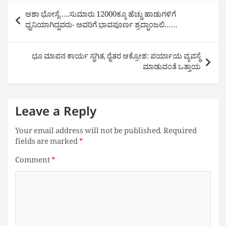
Post
ಆಶಾ ಭೋಸ್ಲೆ…..ಸುಮಾರು 12000ಕ್ಕೂ ಹೆಚ್ಚು ಹಾಡುಗಳಿಗೆ
navigation
ಧ್ವನಿಯಾಗಿದ್ದವರು- ಅವರಿಗೆ ‌ಭಾವಪೂರ್ಣ ಶ್ರದ್ಧಾಂಜಲಿ……
ಭೂ ಮಾಪನ ಕಾರ್ಯ ಸ್ಥಗಿತ, ರೈತರ ಆಕ್ರೋಶ: ಪರ್ಯಾಯ ವ್ಯವಸ್ಥೆ
ಮಾಡುವಂತೆ ಒತ್ತಾಯ
Leave a Reply
Your email address will not be published.
Required
fields are marked
*
Comment
*