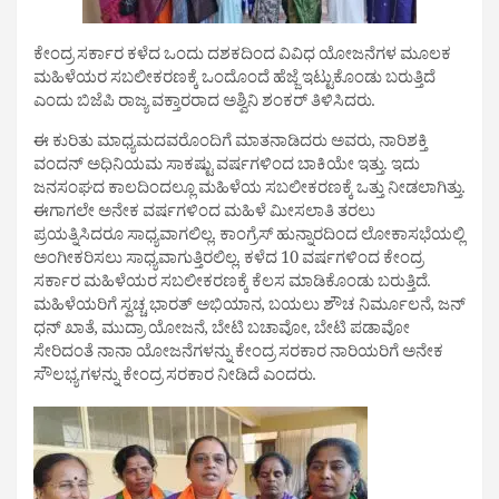
ಕೇಂದ್ರ ಸರ್ಕಾರ ಕಳೆದ ಒಂದು ದಶಕದಿಂದ ವಿವಿಧ ಯೋಜನೆಗಳ ಮೂಲಕ
ಮಹಿಳೆಯರ ಸಬಲೀಕರಣಕ್ಕೆ ಒಂದೊಂದೆ ಹೆಜ್ಜೆ ಇಟ್ಟುಕೊಂಡು ಬರುತ್ತಿದೆ
ಎಂದು ಬಿಜೆಪಿ ರಾಜ್ಯ ವಕ್ತಾರರಾದ ಅಶ್ವಿನಿ ಶಂಕರ್ ತಿಳಿಸಿದರು.
ಈ ಕುರಿತು ಮಾಧ್ಯಮದವರೊಂದಿಗೆ ಮಾತನಾಡಿದರು ಅವರು, ನಾರಿಶಕ್ತಿ
ವಂದನ್ ಅಧಿನಿಯಮ ಸಾಕಷ್ಟು ವರ್ಷಗಳಿಂದ ಬಾಕಿಯೇ ಇತ್ತು. ಇದು
ಜನಸಂಘದ ಕಾಲದಿಂದಲ್ಲೂ ಮಹಿಳೆಯ ಸಬಲೀಕರಣಕ್ಕೆ ಒತ್ತು ನೀಡಲಾಗಿತ್ತು.
ಈಗಾಗಲೇ ಅನೇಕ ವರ್ಷಗಳಿಂದ ಮಹಿಳೆ ಮೀಸಲಾತಿ ತರಲು
ಪ್ರಯತ್ನಿಸಿದರೂ ಸಾಧ್ಯವಾಗಲಿಲ್ಲ. ಕಾಂಗ್ರೆಸ್ ಹುನ್ನಾರದಿಂದ ಲೋಕಾಸಭೆಯಲ್ಲಿ
ಅಂಗೀಕರಿಸಲು ಸಾಧ್ಯವಾಗುತ್ತಿರಲಿಲ್ಲ. ಕಳೆದ 10 ವರ್ಷಗಳಿಂದ ಕೇಂದ್ರ
ಸರ್ಕಾರ ಮಹಿಳೆಯರ ಸಬಲೀಕರಣಕ್ಕೆ ಕೆಲಸ ಮಾಡಿಕೊಂಡು ಬರುತ್ತಿದೆ.
ಮಹಿಳೆಯರಿಗೆ ಸ್ವಚ್ಚ ಭಾರತ್ ಅಭಿಯಾನ, ಬಯಲು ಶೌಚ ನಿರ್ಮೂಲನೆ, ಜನ್
ಧನ್ ಖಾತೆ, ಮುದ್ರಾ ಯೋಜನೆ, ಬೇಟಿ ಬಚಾವೋ, ಬೇಟಿ ಪಡಾವೋ
ಸೇರಿದಂತೆ ನಾನಾ ಯೋಜನೆಗಳನ್ನು ಕೇಂದ್ರ ಸರಕಾರ ನಾರಿಯರಿಗೆ ಅನೇಕ
ಸೌಲಭ್ಯಗಳನ್ನು ಕೇಂದ್ರ ಸರಕಾರ ನೀಡಿದೆ ಎಂದರು.