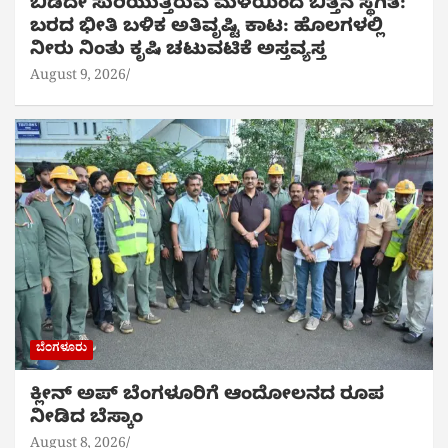
ಬಿಡದೇ ಸುರಿಯುತ್ತಿರುವ ಮಳೆಯಿಂದ ಬಿತ್ತನೆ ಸ್ಥಗಿತ:
ಬರದ ಭೀತಿ ಬಳಿಕ ಅತಿವೃಷ್ಟಿ ಕಾಟ: ಹೊಲಗಳಲ್ಲಿ
ನೀರು ನಿಂತು ಕೃಷಿ ಚಟುವಟಿಕೆ ಅಸ್ತವ್ಯಸ್ತ
August 9, 2026
ಬೆಂಗಳೂರು
ಕ್ಲೀನ್ ಅಪ್ ಬೆಂಗಳೂರಿಗೆ ಆಂದೋಲನದ ರೂಪ
ನೀಡಿದ ಬೆಸ್ಕಾಂ
August 8, 2026