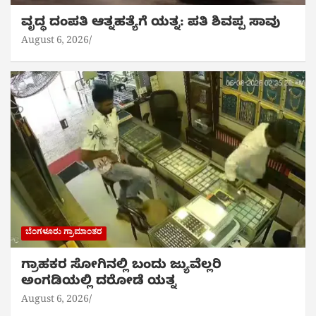
ವೃದ್ಧ ದಂಪತಿ ಆತ್ನಹತ್ಯೆಗೆ ಯತ್ನ: ಪತಿ ಶಿವಪ್ಪ ಸಾವು
August 6, 2026
ಬೆಂಗಳೂರು ಗ್ರಾಮಾಂತರ
ಗ್ರಾಹಕರ ಸೋಗಿನಲ್ಲಿ ಬಂದು ಜ್ಯುವೆಲ್ಲರಿ
ಅಂಗಡಿಯಲ್ಲಿ ದರೋಡೆ ಯತ್ನ
August 6, 2026