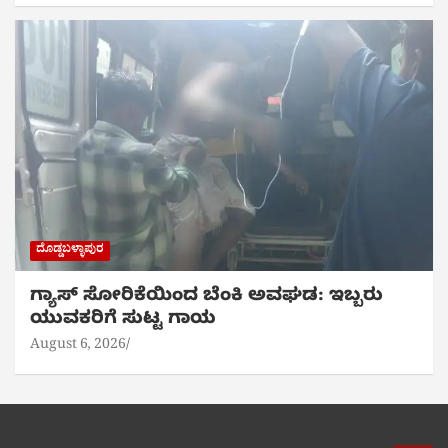
ದೊಡ್ಡಬಳ್ಳಾಪುರ
ಗ್ಯಾಸ್ ಸೋರಿಕೆಯಿಂದ ಬೆಂಕಿ ಅವಘಡ: ಇಬ್ಬರು
ಯುವಕರಿಗೆ ಸುಟ್ಟ ಗಾಯ
August 6, 2026