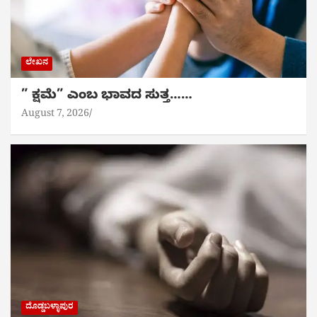
ಲೇಖನ
” ಕ್ಷಮೆ” ಎಂಬ ಭಾವದ ಸುತ್ತ……
August 7, 2026
ದೊಡ್ಡಬಳ್ಳಾಪುರ