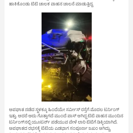
ಹಾಕಿಕೊಂಡು ಟಿಟಿ ಚಾಲಕ ವಾಹನ ಚಾಲನೆ ಮಾಡುತ್ತಿದ್ದ.
ಅಪಘಾತ ನಡೆದ ಸ್ಥಳಕ್ಕೂ ಹಿಂದೆಯೇ ಸರ್ವೀಸ್​​ ರಸ್ತೆಗೆ ಮೊದಲ ಟರ್ನಿಂಗ್
ಇತ್ತು. ಆದರೆ ಅದು ಗೊತ್ತಾಗದೆ ಮುಂದೆ ಪಾಸ್ ಆಗಿದ್ದ ಟಿಟಿ ವಾಹನ ಮುಂದಿನ
ಟರ್ನಿಂಗ್​​ನಲ್ಲಿ ಯೂಟರ್ನ್​​ ಪಡೆಯುವ ವೇಳೆ ಲಾರಿ ಟಿಟಿಗೆ ಡಿಕ್ಕಿಯಾಗಿದೆ.
ಅಪಘಾತದ ರಭಸಕ್ಕೆ ಟಿಟಿಯ ಎಡಭಾಗ ಸಂಪೂರ್ಣ ಜಖಂ ಆಗಿದ್ದು,