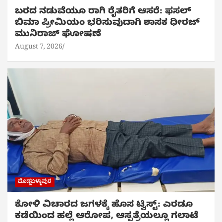
ಬರದ ನಡುವೆಯೂ ರಾಗಿ ರೈತರಿಗೆ ಆಸರೆ: ಫಸಲ್
ಬಿಮಾ ಪ್ರೀಮಿಯಂ ಭರಿಸುವುದಾಗಿ ಶಾಸಕ ಧೀರಜ್
ಮುನಿರಾಜ್ ಘೋಷಣೆ
August 7, 2026
ದೊಡ್ಡಬಳ್ಳಾಪುರ
ಕೋಳಿ ವಿಚಾರದ ಜಗಳಕ್ಕೆ ಹೊಸ ಟ್ವಿಸ್ಟ್: ಎರಡೂ
ಕಡೆಯಿಂದ ಹಲ್ಲೆ ಆರೋಪ, ಆಸ್ಪತ್ರೆಯಲ್ಲೂ ಗಲಾಟೆ