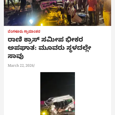
ಬೆಂಗಳೂರು ಗ್ರಾಮಾಂತರ
ರಾಣಿ ಕ್ರಾಸ್ ಸಮೀಪ ಭೀಕರ
ಅಪಘಾತ: ಮೂವರು ಸ್ಥಳದಲ್ಲೇ
ಸಾವು
March 22, 2026