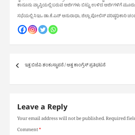
ಕಾನೂನು ವ್ಯಾಪ್ತಿಯಲ್ಲಿ ಬರುವ ಅರ್ಜಿಗಳು ಬಿಟ್ಟು ಉಳಿದ ಅರ್ಜಿಗಳಿಗೆ ಮೂ
ಸಭೆಯಲ್ಲಿ ಸಿಇಒ ಡಾ‌.ಕೆ.ಎನ್ ಅನುರಾಧಾ, ಜಿಲ್ಲಾ ಪೋಲಿಸ್ ವರಿಷ್ಠಧಿಕಾರಿ ಚಂ
Post
ಇತ್ತ ಬಿಜೆಪಿ ಶಂಕುಸ್ಥಾಪನೆ / ಅತ್ತ ಕಾಂಗ್ರೆಸ್ ಪ್ರತಿಭಟನೆ
navigation
Leave a Reply
Your email address will not be published.
Required fie
Comment
*