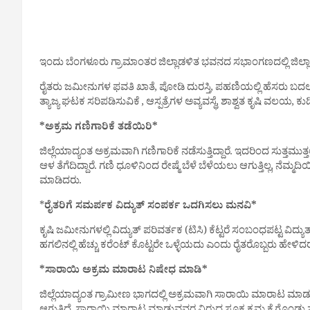
ಇಂದು ಬೆಂಗಳೂರು ಗ್ರಾಮಾಂತರ ಜಿಲ್ಲಾಡಳಿತ ಭವನದ ಸಭಾಂಗಣದಲ್ಲಿ ಜಿಲ್ಲ
ರೈತರು ಜಮೀನುಗಳ ಫವತಿ ಖಾತೆ, ಪೋಡಿ ದುರಸ್ತಿ, ಪಹಣಿಯಲ್ಲಿ ಹೆಸರು ಬದಲಾವಣೆ
ತ್ಯಾಜ್ಯ ಘಟಕ ಸರಿಪಡಿಸುವಿಕೆ , ಆಸ್ಪತ್ರೆಗಳ ಅವ್ಯವಸ್ಥೆ, ಶಾಶ್ವತ ಕೃಷಿ ವಲಯ
*ಅಕ್ರಮ ಗಣಿಗಾರಿಕೆ ತಡೆಯಿರಿ*
ಜಿಲ್ಲೆಯಾದ್ಯಂತ ಅಕ್ರಮವಾಗಿ ಗಣಿಗಾರಿಕೆ ನಡೆಸುತ್ತಿದ್ದಾರೆ. ಇದರಿಂದ ಸುತ್ತಮು
ಆಳ ತೆಗೆದಿದ್ದಾರೆ. ಗಣಿ ಧೂಳಿನಿಂದ ರೇಷ್ಮೆ ಬೆಳೆ ಬೆಳೆಯಲು ಆಗುತ್ತಿಲ್ಲ,
ಮಾಡಿದರು.
*
ರೈತರಿಗೆ ಸಮರ್ಪಕ ವಿದ್ಯುತ್ ಸಂಪರ್ಕ ಒದಗಿಸಲು ಮನವಿ*
ಕೃಷಿ ಜಮೀನುಗಳಲ್ಲಿ ವಿದ್ಯುತ್ ಪರಿವರ್ತಕ (ಟಿಸಿ) ಕೆಟ್ಟರೆ ಸಂಬಂಧಪಟ್ಟ ವಿದ್ಯ
ಹಗಲಿನಲ್ಲಿ ಹೆಚ್ಚು ಕರೆಂಟ್ ಕೊಟ್ಟರೇ ಒಳ್ಳೆಯದು ಎಂದು ರೈತರೊಬ್ಬರು ಹೇಳಿದರ
*ಸಾರಾಯಿ ಅಕ್ರಮ ಮಾರಾಟ ನಿಷೇಧ ಮಾಡಿ*
ಜಿಲ್ಲೆಯಾದ್ಯಂತ ಗ್ರಾಮೀಣ ಭಾಗದಲ್ಲಿ ಅಕ್ರಮವಾಗಿ ಸಾರಾಯಿ ಮಾರಾಟ ಮಾಡುತ