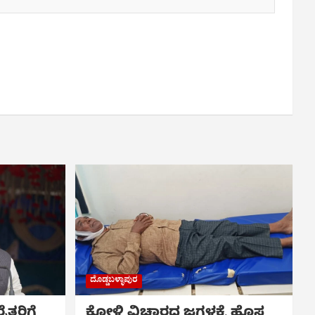
ದೊಡ್ಡಬಳ್ಳಾಪುರ
ತರಿಗೆ
ಕೋಳಿ ವಿಚಾರದ ಜಗಳಕ್ಕೆ ಹೊಸ