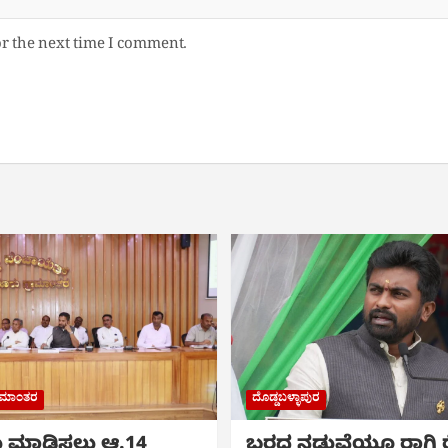
or the next time I comment.
ರಾಮಾಂತರ
ದೊಡ್ಡಬಳ್ಳಾಪುರ
ಮೆ ಮಾಡಿಸಲು ಆ.14
ಬರದ ನಡುವೆಯೂ ರಾಗಿ ರೈ