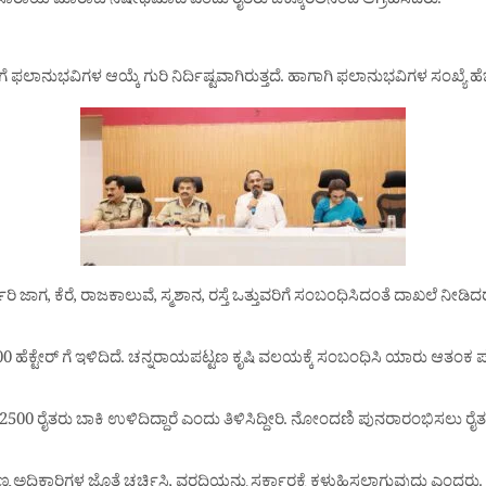
ು ಸಾರಾಯಿ ಮಾರಾಟ ನಿಷೇಧಮಾಡಿ ಎಂದು ರೈತರು ಒಕ್ಕೊರಲಿನಿಂದ ಆಗ್ರಹಿಸಿದರು.
ೆ ಫಲಾನುಭವಿಗಳ ಆಯ್ಕೆ ಗುರಿ ನಿರ್ದಿಷ್ಟವಾಗಿರುತ್ತದೆ. ಹಾಗಾಗಿ ಫಲಾನುಭವಿಗಳ ಸಂಖ್ಯೆ
ಜಾಗ, ಕೆರೆ, ರಾಜಕಾಲುವೆ, ಸ್ಮಶಾನ, ರಸ್ತೆ ಒತ್ತುವರಿಗೆ ಸಂಬಂಧಿಸಿದಂತೆ ದಾಖಲೆ ನೀಡಿದ
00 ಹೆಕ್ಟೇರ್ ಗೆ ಇಳಿದಿದೆ. ಚನ್ನರಾಯಪಟ್ಟಣ ಕೃಷಿ ವಲಯಕ್ಕೆ ಸಂಬಂಧಿಸಿ ಯಾರು ಆತಂಕ ಪಡು
2500 ರೈತರು ಬಾಕಿ ಉಳಿದಿದ್ದಾರೆ ಎಂದು ತಿಳಿಸಿದ್ದೀರಿ. ನೋಂದಣಿ ಪುನರಾರಂಭಿಸಲು ರೈ
್ಯ ಅಧಿಕಾರಿಗಳ ಜೊತೆ ಚರ್ಚಿಸಿ, ವರದಿಯನ್ನು ಸರ್ಕಾರಕ್ಕೆ ಕಳುಹಿಸಲಾಗುವುದು ಎಂದರು.