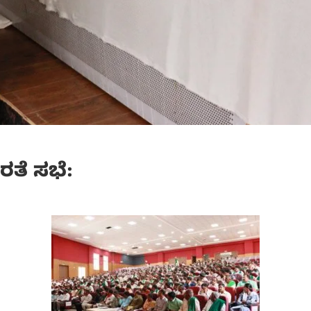
ರತೆ ಸಭೆ: