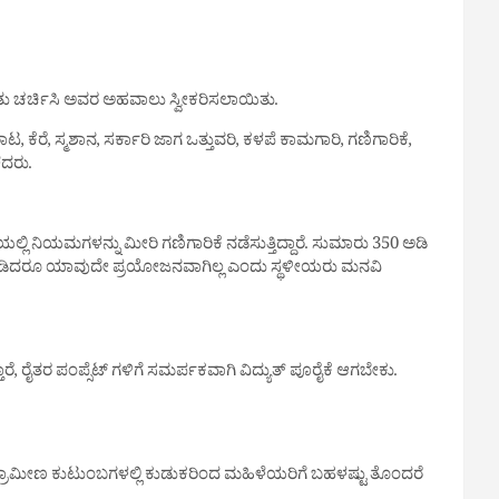
ತು ಚರ್ಚಿಸಿ ಅವರ ಅಹವಾಲು ಸ್ವೀಕರಿಸಲಾಯಿತು.
ಕೆರೆ, ಸ್ಮಶಾನ, ಸರ್ಕಾರಿ ಜಾಗ ಒತ್ತುವರಿ, ಕಳಪೆ ಕಾಮಗಾರಿ, ಗಣಿಗಾರಿಕೆ,
ೆದರು.
ರೆಯಲ್ಲಿ ನಿಯಮಗಳನ್ನು ಮೀರಿ ಗಣಿಗಾರಿಕೆ ನಡೆಸುತ್ತಿದ್ದಾರೆ. ಸುಮಾರು 350 ಅಡಿ
 ಮನವಿ ಮಾಡಿದರೂ ಯಾವುದೇ ಪ್ರಯೋಜನವಾಗಿಲ್ಲ ಎಂದು ಸ್ಥಳೀಯರು ಮನವಿ
ತಾರೆ, ರೈತರ ಪಂಪ್ಸೆಟ್ ಗಳಿಗೆ ಸಮರ್ಪಕವಾಗಿ ವಿದ್ಯುತ್ ಪೂರೈಕೆ ಆಗಬೇಕು.
. ಗ್ರಾಮೀಣ ಕುಟುಂಬಗಳಲ್ಲಿ ಕುಡುಕರಿಂದ ಮಹಿಳೆಯರಿಗೆ ಬಹಳಷ್ಟು ತೊಂದರೆ