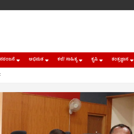
ನರಂಜನೆ
ಅಭಿಮತ
ಕಲೆ/ ಸಾಹಿತ್ಯ
ಕೃಷಿ
ತಂತ್ರಜ್ಞಾನ
: