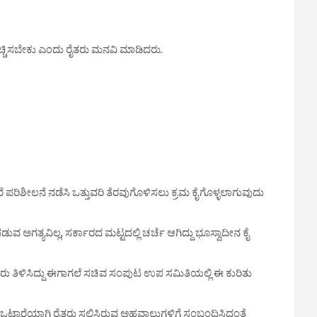
 ಹೆಚ್ಚಿಸಬೇಕು ಎಂದು ರೈತರು ಮನವಿ ಮಾಡಿದರು.
ರೆ ಪರಿಶೀಲನೆ ನಡೆಸಿ ಒತ್ತುವರಿ ತೆರವುಗೊಳಿಸಲು ಕ್ರಮ ಕೈಗೊಳ್ಳಲಾಗುವುದು
ವ ಅಗತ್ಯವಿಲ್ಲ, ಸರ್ಕಾರದ ಮಟ್ಟದಲ್ಲಿ ಚರ್ಚೆ ಆಗಿದ್ದು ಭೂಸ್ವಾದೀನ ಕೈ
ತರು ತಿಳಿಸಿದ್ದು ಈಗಾಗಲೆ ಸಚಿವ ಸಂಪುಟ ಉಪ ಸಮಿತಿಯಲ್ಲಿ ಈ ಕುರಿತು
 ಒಟ್ಟಾರೆಯಾಗಿ ರೈತರು ಸಲ್ಲಿಸಿರುವ ಅಹವಾಲುಗಳಿಗೆ ಸಂಬಂಧಿಸಿದಂತೆ