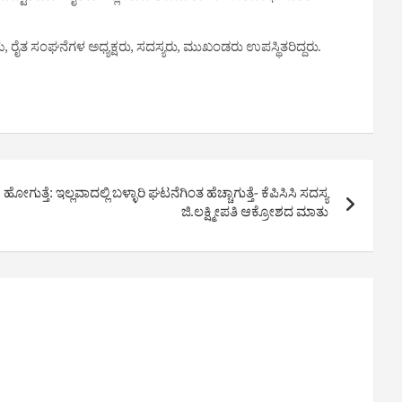
ಳು, ರೈತ ಸಂಘನೆಗಳ ಅಧ್ಯಕ್ಷರು, ಸದಸ್ಯರು, ಮುಖಂಡರು ಉಪಸ್ಥಿತರಿದ್ದರು.
ತ್ತೆ: ಇಲ್ಲವಾದಲ್ಲಿ ಬಳ್ಳಾರಿ ಘಟನೆಗಿಂತ ಹೆಚ್ಚಾಗುತ್ತೆ- ಕೆಪಿಸಿಸಿ ಸದಸ್ಯ
ಜಿ.ಲಕ್ಷ್ಮೀಪತಿ ಆಕ್ರೋಶದ ಮಾತು