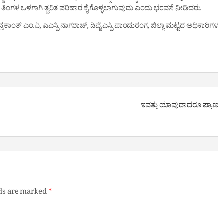
ರು ತಿಂಗಳ ಒಳಗಾಗಿ ತ್ವರಿತ ಪರಿಹಾರ ಕೈಗೊಳ್ಳಲಾಗುವುದು ಎಂದು ಭರವಸೆ ನೀಡಿದರು.
ದ್ರಕಾಂತ್ ಎಂ.ವಿ, ಎಎಸ್ಪಿ ನಾಗರಾಜ್, ಡಿವೈಎಸ್ಪಿ ಪಾಂಡುರಂಗ, ಜಿಲ್ಲಾ ಮಟ್ಟದ ಅಧಿಕಾರಿಗ
ಇವತ್ತು ಯಾವುದಾದರೂ ಪ್ರಾಣ ಹೋಗು
lds are marked
*