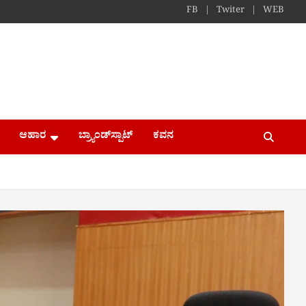
FB
Twiter
WEB
ಆಹಾರ
ಬ್ರ್ಯಾಂಡ್​ಸ್ಪಾಟ್
ಕವನ