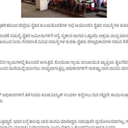
ಾಡಳಿತದಿಂದ ಜಿಲ್ಲೆಯ ರೈತರ ಕುಂದುಕೊರತೆಗಳ ಸಭೆ ಆಯೋಜಿಸಿ ರೈತರ ಸಮಸ್ಯೆಗಳ ಕುರಿ
 ಸಮಸ್ಯೆ, ರೈತರ ಜಮೀನುಗಳಿಗೆ ರಸ್ತೆ, ಸ್ಮಶಾನ ಜಾಗದ ಒತ್ತುವರಿ, ಅಕ್ರಮ ಮದ್ಯ ಮಾರಾಟ, 
, ಕುಡಿಯುವ ನೀರು ಸೇರಿದಂತೆ ವಿವಿಧ ಸಮಸ್ಯೆಗಳ ಕುರಿತು ರೈತರು ಜಿಲ್ಲಾಧಿಕಾರಿಗಳ ಗಮನ ಸೆಳ
ತ್ತಲಿನ ಗ್ರಾಮಗಳಲ್ಲಿ ತೊಂದರೆ ಆಗುತ್ತಿದೆ. ಕೊಯಿರಾ ಗ್ರಾಮ ಪಂಚಾಯಿತಿ ವ್ಯಾಪ್ತಿಯ ತೈಲಗೆ
 ನೆಮ್ಮದಿಯಿಂದ ಮನೆಯಲ್ಲಿ ಮಲಗಲು ಸಾಧ್ಯವಾಗುತ್ತಿಲ್ಲ, ಅಧಿಕಾರಿಗಳಿಗೆ ಸಾಕಷ್ಟು ಬಾರಿ
ುತ್ ಅಧಿಕಾರಿಗಳಿಗೆ ತಿಳಿಸಿದರು ಕೂಡ ವಿದ್ಯುತ್ ಸಂಪರ್ಕ ಕಲ್ಪಿಸಲು ದಿನ ಗಟ್ಟಲೇ ಕಾಯಿಸುತ್
ು.
್ತಿದ್ದಾರೆ. ಇದರ ಬಗ್ಗೆ ಹಲವು ಬಾರಿ ಮನವಿ ಮಾಡಿದ್ದರು ಯಾವುದೇ ಪ್ರಯೋಜನವಾಗಿಲ್ಲ