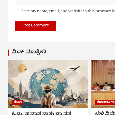
Save my name, email, and website in this browser f
ಮಿಸ್ ಮಾಡ್ಬೇಡಿ
ಲೇಖನ
ಬೆಂಗಳೂರು ಗ್
ಓದು, ಪ್ರವಾಸ ಮತ್ತು ಧ್ಯಾನಸ್ಥ
ಬೆಳೆ ವಿ