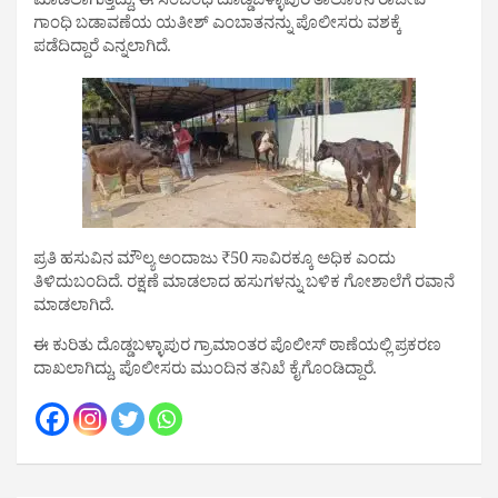
ಮಾಡಲಾಗುತ್ತಿದ್ದು, ಈ ಸಂಬಂಧ ದೊಡ್ಡಬಳ್ಳಾಪುರ ತಾಲೂಕಿನ ರಾಜೀವ್
ಗಾಂಧಿ ಬಡಾವಣೆಯ ಯತೀಶ್ ಎಂಬಾತನನ್ನು ಪೊಲೀಸರು ವಶಕ್ಕೆ
ಪಡೆದಿದ್ದಾರೆ ಎನ್ನಲಾಗಿದೆ.
ಪ್ರತಿ ಹಸುವಿನ ಮೌಲ್ಯ ಅಂದಾಜು ₹50 ಸಾವಿರಕ್ಕೂ ಅಧಿಕ ಎಂದು
ತಿಳಿದುಬಂದಿದೆ. ರಕ್ಷಣೆ ಮಾಡಲಾದ ಹಸುಗಳನ್ನು ಬಳಿಕ ಗೋಶಾಲೆಗೆ ರವಾನೆ
ಮಾಡಲಾಗಿದೆ.
ಈ ಕುರಿತು ದೊಡ್ಡಬಳ್ಳಾಪುರ ಗ್ರಾಮಾಂತರ ಪೊಲೀಸ್ ಠಾಣೆಯಲ್ಲಿ ಪ್ರಕರಣ
ದಾಖಲಾಗಿದ್ದು, ಪೊಲೀಸರು ಮುಂದಿನ ತನಿಖೆ ಕೈಗೊಂಡಿದ್ದಾರೆ.