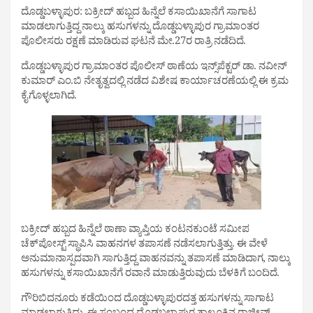
ದೊಡ್ಡಬಳ್ಳಾಪುರ: ಬಕ್ರೀದ್ ಹಬ್ಬದ ಹಿನ್ನೆಲೆ ಕಸಾಯಿಖಾನೆಗೆ ಸಾಗಾಟ
ಮಾಡಲಾಗುತ್ತಿದ್ದ ನಾಲ್ಕು ಹಸುಗಳನ್ನು ದೊಡ್ಡಬಳ್ಳಾಪುರ ಗ್ರಾಮಾಂತರ
ಪೊಲೀಸರು ರಕ್ಷಣೆ ಮಾಡಿರುವ ಘಟನೆ ಮೇ.27ರ ರಾತ್ರಿ ನಡೆದಿದೆ.
ದೊಡ್ಡಬಳ್ಳಾಪುರ ಗ್ರಾಮಾಂತರ ಪೊಲೀಸ್ ಠಾಣೆಯ ಇನ್ಸ್‌ಪೆಕ್ಟರ್ ಡಾ. ನವೀನ್
ಕುಮಾರ್ ಎಂ.ಬಿ ನೇತೃತ್ವದಲ್ಲಿ ನಡೆದ ವಿಶೇಷ ಕಾರ್ಯಾಚರಣೆಯಲ್ಲಿ ಈ ಕ್ರಮ
ಕೈಗೊಳ್ಳಲಾಗಿದೆ.
ಬಕ್ರೀದ್ ಹಬ್ಬದ ಹಿನ್ನೆಲೆ ಠಾಣಾ ವ್ಯಾಪ್ತಿಯ ಕಂಟನಕುಂಟೆ ಸಮೀಪ
ಚೆಕ್‌ಪೋಸ್ಟ್ ಸ್ಥಾಪಿಸಿ ವಾಹನಗಳ ತಪಾಸಣೆ ನಡೆಸಲಾಗುತ್ತಿತ್ತು. ಈ ವೇಳೆ
ಅನುಮಾನಾಸ್ಪದವಾಗಿ ಸಾಗುತ್ತಿದ್ದ ವಾಹನವನ್ನು ತಪಾಸಣೆ ಮಾಡಿದಾಗ, ನಾಲ್ಕು
ಹಸುಗಳನ್ನು ಕಸಾಯಿಖಾನೆಗೆ ರವಾನೆ ಮಾಡುತ್ತಿರುವುದು ಬೆಳಕಿಗೆ ಬಂದಿದೆ.
ಗೌರಿಬಿದನೂರು ಕಡೆಯಿಂದ ದೊಡ್ಡಬಳ್ಳಾಪುರದತ್ತ ಹಸುಗಳನ್ನು ಸಾಗಾಟ