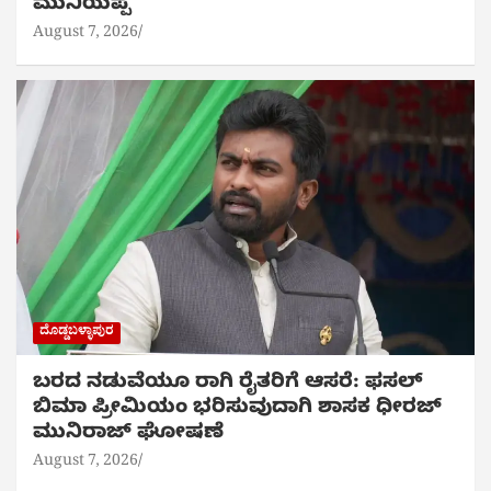
ಮುನಿಯಪ್ಪ
August 7, 2026
ದೊಡ್ಡಬಳ್ಳಾಪುರ
ಬರದ ನಡುವೆಯೂ ರಾಗಿ ರೈತರಿಗೆ ಆಸರೆ: ಫಸಲ್
ಬಿಮಾ ಪ್ರೀಮಿಯಂ ಭರಿಸುವುದಾಗಿ ಶಾಸಕ ಧೀರಜ್
ಮುನಿರಾಜ್ ಘೋಷಣೆ
August 7, 2026