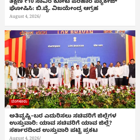
ತಕ್ಷಣ ₹10 ಸಾವಿರ ಕೋಟಿ ಪರಿಹಾರ ಪ್ಯಾಕೇಜ್
ಘೋಷಿಸಿ: ಬಿ.ವೈ. ವಿಜಯೇಂದ್ರ ಆಗ್ರಹ
August 4, 2026
ಬೆಂಗಳೂರು
ಅತಿವೃಷ್ಟಿ–ಬರ ಎದುರಿಸಲು ಸಚಿವರಿಗೆ ಜಿಲ್ಲೆಗಳ
ಉಸ್ತುವಾರಿ: ಯಾವ ಸಚಿವರಿಗೆ ಯಾವ ಜಿಲ್ಲೆ?
ಸರ್ಕಾರದಿಂದ ಉಸ್ತುವಾರಿ ಪಟ್ಟಿ ಪ್ರಕಟ
August 4, 2026