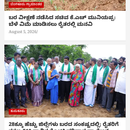
ಬೆಂಗಳೂರು ಗ್ರಾಮಾಂತರ
ಬರ ವೀಕ್ಷಣೆ ನಡೆಸಿದ ಸಚಿವ ಕೆ.ಎಚ್ ಮುನಿಯಪ್ಪ:
ಬೆಳೆ ವಿಮೆ ಮಾಡಿಸಲು ರೈತರಲ್ಲಿ ಮನವಿ
August 5, 2026
ತುಮಕೂರು
28ಕ್ಕೂ ಹೆಚ್ಚು ಜಿಲ್ಲೆಗಳು ಬರದ ಸಂಕಷ್ಟದಲ್ಲಿ; ರೈತರಿಗೆ