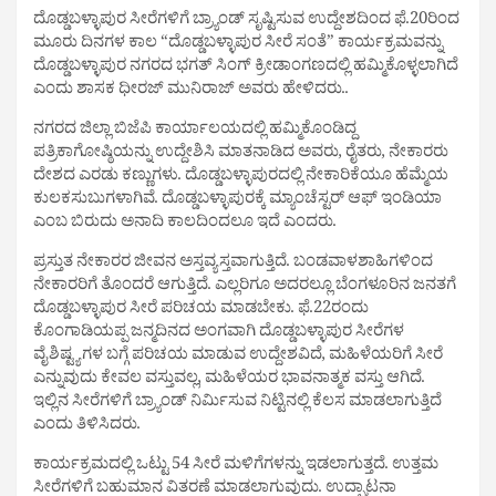
ದೊಡ್ಡಬಳ್ಳಾಪುರ ಸೀರೆಗಳಿಗೆ ಬ್ರ್ಯಾಂಡ್ ಸೃಷ್ಟಿಸುವ ಉದ್ದೇಶದಿಂದ ಫೆ.20ರಿಂದ
ಮೂರು ದಿನಗಳ ಕಾಲ “ದೊಡ್ಡಬಳ್ಳಾಪುರ ಸೀರೆ ಸಂತೆ” ಕಾರ್ಯಕ್ರಮವನ್ನು
ದೊಡ್ಡಬಳ್ಳಾಪುರ ನಗರದ ಭಗತ್ ಸಿಂಗ್ ಕ್ರೀಡಾಂಗಣದಲ್ಲಿ ಹಮ್ಮಿಕೊಳ್ಳಲಾಗಿದೆ
ಎಂದು ಶಾಸಕ ಧೀರಜ್ ಮುನಿರಾಜ್ ಅವರು ಹೇಳಿದರು..
ನಗರದ ಜಿಲ್ಲಾ ಬಿಜೆಪಿ ಕಾರ್ಯಾಲಯದಲ್ಲಿ ಹಮ್ಮಿಕೊಂಡಿದ್ದ
ಪತ್ರಿಕಾಗೋಷ್ಠಿಯನ್ನು ಉದ್ದೇಶಿಸಿ ಮಾತನಾಡಿದ ಅವರು, ರೈತರು, ನೇಕಾರರು
ದೇಶದ ಎರಡು ಕಣ್ಣುಗಳು. ದೊಡ್ಡಬಳ್ಳಾಪುರದಲ್ಲಿ ನೇಕಾರಿಕೆಯೂ ಹೆಮ್ಮೆಯ
ಕುಲಕಸುಬುಗಳಾಗಿವೆ. ದೊಡ್ಡಬಳ್ಳಾಪುರಕ್ಕೆ ಮ್ಯಾಂಚೆಸ್ಟರ್ ಆಫ್ ಇಂಡಿಯಾ
ಎಂಬ ಬಿರುದು ಅನಾದಿ ಕಾಲದಿಂದಲೂ ಇದೆ ಎಂದರು.
ಪ್ರಸ್ತುತ ನೇಕಾರರ ಜೀವನ ಅಸ್ತವ್ಯಸ್ತವಾಗುತ್ತಿದೆ. ಬಂಡವಾಳಶಾಹಿಗಳಿಂದ
ನೇಕಾರರಿಗೆ ತೊಂದರೆ ಆಗುತ್ತಿದೆ. ಎಲ್ಲರಿಗೂ ಅದರಲ್ಲೂ ಬೆಂಗಳೂರಿನ ಜನತಗೆ
ದೊಡ್ಡಬಳ್ಳಾಪುರ ಸೀರೆ ಪರಿಚಯ ಮಾಡಬೇಕು‌‌. ಫೆ.22ರಂದು
ಕೊಂಗಾಡಿಯಪ್ಪ ಜನ್ಮದಿನದ ಅಂಗವಾಗಿ ದೊಡ್ಡಬಳ್ಳಾಪುರ ಸೀರೆಗಳ
ವೈಶಿಷ್ಟ್ಯಗಳ ಬಗ್ಗೆ ಪರಿಚಯ ಮಾಡುವ ಉದ್ದೇಶವಿದೆ, ಮಹಿಳೆಯರಿಗೆ ಸೀರೆ
ಎನ್ನುವುದು ಕೇವಲ ವಸ್ತುವಲ್ಲ, ಮಹಿಳೆಯರ ಭಾವನಾತ್ಮಕ ವಸ್ತು ಆಗಿದೆ.
ಇಲ್ಲಿನ ಸೀರೆಗಳಿಗೆ ಬ್ರ್ಯಾಂಡ್ ನಿರ್ಮಿಸುವ ನಿಟ್ಟಿನಲ್ಲಿ ಕೆಲಸ ಮಾಡಲಾಗುತ್ತಿದೆ
ಎಂದು ತಿಳಿಸಿದರು.
ಕಾರ್ಯಕ್ರಮದಲ್ಲಿ ಒಟ್ಟು 54 ಸೀರೆ ಮಳಿಗೆಗಳನ್ನು ಇಡಲಾಗುತ್ತದೆ. ಉತ್ತಮ
ಸೀರೆಗಳಿಗೆ ಬಹುಮಾನ ವಿತರಣೆ ಮಾಡಲಾಗುವುದು. ಉದ್ಘಾಟನಾ