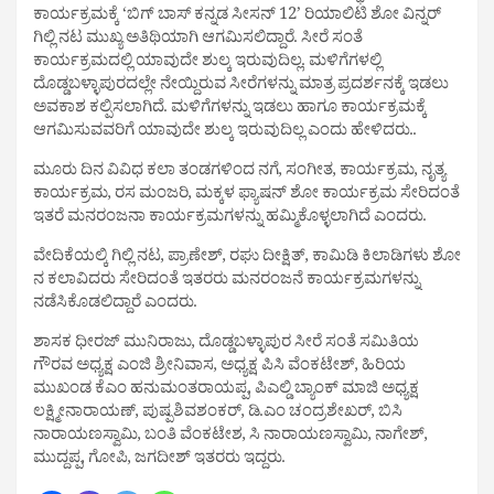
ಕಾರ್ಯಕ್ರಮಕ್ಕೆ ‘ಬಿಗ್ ಬಾಸ್ ಕನ್ನಡ ಸೀಸನ್ 12’ ರಿಯಾಲಿಟಿ ಶೋ ವಿನ್ನರ್
ಗಿಲ್ಲಿ ನಟ ಮುಖ್ಯ ಅತಿಥಿಯಾಗಿ ಆಗಮಿಸಲಿದ್ದಾರೆ. ಸೀರೆ ಸಂತೆ
ಕಾರ್ಯಕ್ರಮದಲ್ಲಿ ಯಾವುದೇ ಶುಲ್ಕ ಇರುವುದಿಲ್ಲ. ಮಳಿಗೆಗಳಲ್ಲಿ
ದೊಡ್ಡಬಳ್ಳಾಪುರದಲ್ಲೇ ನೇಯ್ದಿರುವ ಸೀರೆಗಳನ್ನು ಮಾತ್ರ ಪ್ರದರ್ಶನಕ್ಕೆ ಇಡಲು
ಅವಕಾಶ ಕಲ್ಪಿಸಲಾಗಿದೆ. ಮಳಿಗೆಗಳನ್ನು ಇಡಲು ಹಾಗೂ ಕಾರ್ಯಕ್ರಮಕ್ಕೆ
ಆಗಮಿಸುವವರಿಗೆ ಯಾವುದೇ ಶುಲ್ಕ ಇರುವುದಿಲ್ಲ ಎಂದು ಹೇಳಿದರು..
ಮೂರು ದಿನ ವಿವಿಧ ಕಲಾ ತಂಡಗಳಿಂದ ನಗೆ, ಸಂಗೀತ, ಕಾರ್ಯಕ್ರಮ, ನೃತ್ಯ
ಕಾರ್ಯಕ್ರಮ, ರಸ ಮಂಜರಿ, ಮಕ್ಕಳ ಫ್ಯಾಷನ್ ಶೋ ಕಾರ್ಯಕ್ರಮ ಸೇರಿದಂತೆ
ಇತರೆ ಮನರಂಜನಾ ಕಾರ್ಯಕ್ರಮಗಳನ್ನು ಹಮ್ಮಿಕೊಳ್ಳಲಾಗಿದೆ ಎಂದರು.
ವೇದಿಕೆಯಲ್ಕಿ ಗಿಲ್ಲಿ ನಟ, ಪ್ರಾಣೇಶ್, ರಘು ದೀಕ್ಷಿತ್, ಕಾಮಿಡಿ ಕಿಲಾಡಿಗಳು ಶೋ
ನ ಕಲಾವಿದರು ಸೇರಿದಂತೆ ಇತರರು ಮನರಂಜನೆ ಕಾರ್ಯಕ್ರಮಗಳನ್ನು
ನಡೆಸಿಕೊಡಲಿದ್ದಾರೆ ಎಂದರು.
ಶಾಸಕ ಧೀರಜ್ ಮುನಿರಾಜು, ದೊಡ್ಡಬಳ್ಳಾಪುರ ಸೀರೆ ಸಂತೆ ಸಮಿತಿಯ
ಗೌರವ ಅಧ್ಯಕ್ಷ ಎಂಜಿ ಶ್ರೀನಿವಾಸ, ಅಧ್ಯಕ್ಷ ಪಿಸಿ ವೆಂಕಟೇಶ್, ಹಿರಿಯ
ಮುಖಂಡ ಕೆಎಂ ಹನುಮಂತರಾಯಪ್ಪ, ಪಿಎಲ್ಡಿ ಬ್ಯಾಂಕ್ ಮಾಜಿ ಅಧ್ಯಕ್ಷ
ಲಕ್ಷ್ಮೀನಾರಾಯಣ್, ಪುಷ್ಪಶಿವಶಂಕರ್, ಡಿ.ಎಂ ಚಂದ್ರಶೇಖರ್, ಬಿಸಿ
ನಾರಾಯಣಸ್ವಾಮಿ, ಬಂತಿ ವೆಂಕಟೇಶ, ಸಿ ನಾರಾಯಣಸ್ವಾಮಿ, ನಾಗೇಶ್,
ಮುದ್ದಪ್ಪ, ಗೋಪಿ, ಜಗದೀಶ್ ಇತರರು ಇದ್ದರು.