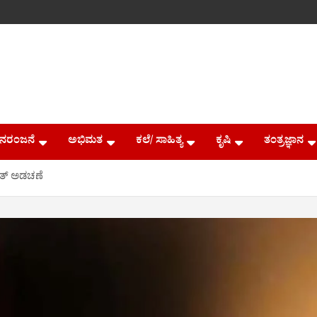
ನರಂಜನೆ
ಅಭಿಮತ
ಕಲೆ/ ಸಾಹಿತ್ಯ
ಕೃಷಿ
ತಂತ್ರಜ್ಞಾನ
್ಯುತ್ ಅಡಚಣೆ