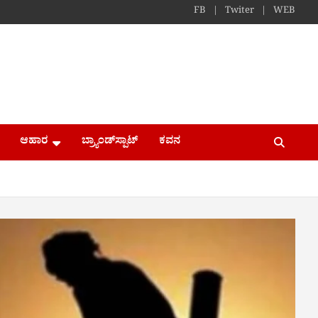
FB
Twiter
WEB
ಆಹಾರ
ಬ್ರ್ಯಾಂಡ್​ಸ್ಪಾಟ್
ಕವನ