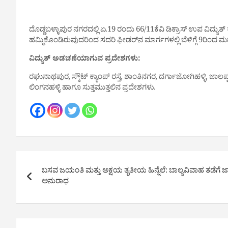
ದೊಡ್ಡಬಳ್ಳಾಪುರ ನಗರದಲ್ಲಿ ಏ.19 ರಂದು 66/11ಕೆವಿ ಡಿಕ್ರಾಸ್ ಉಪ ವಿ
ಹಮ್ಮಿಕೊಂಡಿರುವುದರಿಂದ ಸದರಿ ಫೀಡರ್‌ನ ಮಾರ್ಗಗಳಲ್ಲಿ ಬೆಳಿಗ್ಗೆ 9ರಿಂದ ಮಧ್
ವಿದ್ಯುತ್ ಅಡಚಣೆಯಾಗುವ ಪ್ರದೇಶಗಳು:
ರಘುನಾಥಪುರ, ಸ್ಕೌಟ್ ಕ್ಯಾಂಪ್ ರಸ್ತೆ, ಶಾಂತಿನಗರ, ದರ್ಗಾಜೋಗಿಹಳ್ಳಿ, ಜಾಲ
ಲಿಂಗನಹಳ್ಳಿ ಹಾಗೂ ಸುತ್ತಮುತ್ತಲಿನ ಪ್ರದೇಶಗಳು.
Post
ಬಸವ ಜಯಂತಿ ಮತ್ತು ಅಕ್ಷಯ ತೃತೀಯ ಹಿನ್ನೆಲೆ: ಬಾಲ್ಯವಿವಾಹ ತಡೆಗೆ ಜಾಗೃ
navigation
ಅನುರಾಧ