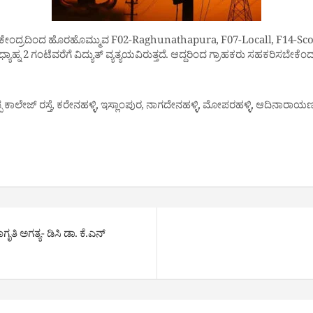
ದ್ಯುತ್ ಕೇಂದ್ರದಿಂದ ಹೊರಹೊಮ್ಮುವ F02-Raghunathapura, F07-Locall, F14-Sc
ಯಾಹ್ನ 2 ಗಂಟೆವರೆಗೆ ವಿದ್ಯುತ್ ವ್ಯತ್ಯಯವಿರುತ್ತದೆ. ಆದ್ದರಿಂದ ಗ್ರಾಹಕರು ಸಹಕರಿಸಬೇಕೆ
ಪ್ಪ ಕಾಲೇಜ್ ರಸ್ತೆ, ಕರೇನಹಳ್ಳಿ, ಇಸ್ಲಾಂಪುರ, ನಾಗದೇನಹಳ್ಳಿ, ಮೋಪರಹಳ್ಳಿ, ಆದಿನಾರಾ
ತಿ ಅಗತ್ಯ- ಡಿಸಿ ಡಾ. ಕೆ.ಎನ್