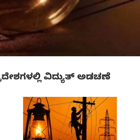
ಪ್ರದೇಶಗಳಲ್ಲಿ ವಿದ್ಯುತ್ ಅಡಚಣೆ