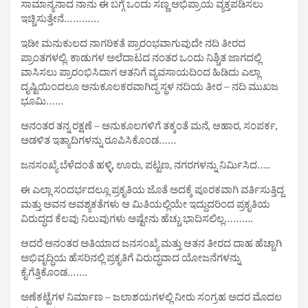
ಸಾಮಾನ್ಯನಾದ ನಾನು ಈ ಬಗ್ಗೆ ಒಂದು ಸಣ್ಣ ಅಭಿಪ್ರಾಯ ವ್ಯಕ್ತಪಡಿಸಲು
ಇಚ್ಚಿಸುತ್ತೇನೆ…………
ಇಡೀ ಮನುಕುಲದ ನಾಗರಿಕತೆ ಪ್ರಾರಂಭವಾಗುವುದೇ ನದಿ ತೀರದ
ಪ್ರಾಂತಗಳಲ್ಲಿ. ಕಾಡುಗಳ ಅಲೆದಾಟದ ನಂತರ ಒಂದು ನಿಶ್ಚಿತ ಜಾಗದಲ್ಲಿ
ವಾಸಿಸಲು ಪ್ರಾರಂಭಿಸಿದಾಗ ಆತನಿಗೆ ವ್ಯವಸಾಯದಿಂದ ಹಿಡಿದು ಎಲ್ಲಾ
ದೃಷ್ಟಿಯಿಂದಲೂ ಅನುಕೂಲಕರವಾಗಿದ್ದ ಸ್ಥಳ ನದಿಯ ತೀರ – ನದಿ ಮುಖಜ
ಭೂಮಿ……
ಅನಂತರ ತನ್ನ ರಕ್ಷಣೆ – ಅನುಕೂಲಗಳಿಗೆ ತಕ್ಕಂತೆ ಮನೆ, ಆಹಾರ, ಸಂಪರ್ಕ,
ಅಡಳಿತ ಇತ್ಯಾದಿಗಳನ್ನು ರೂಪಿಸಿಕೊಂಡ……
ಜನಸಂಖ್ಯೆ ಬೆಳೆದಂತೆ ಹಳ್ಳಿ, ಊರು, ಪಟ್ಟಣ, ನಗರಗಳನ್ನು ನಿರ್ಮಿಸಿದ…..
ಈ ಎಲ್ಲಾ ಸಂದರ್ಭದಲ್ಲೂ ಪ್ರಕೃತಿಯ ಜೊತೆ ಅದಕ್ಕೆ ಪೂರಕವಾಗಿ ವರ್ತಿಸುತ್ತಿದ್ದ
ಮತ್ತು ಅವನ ಅವಶ್ಯಕತೆಗಳು ಆ ಮಿತಿಯಲ್ಲಿಯೇ ಇದ್ದುದರಿಂದ ಪ್ರಕೃತಿಯ
ವಿರುದ್ಧದ ಕೆಲವು ನಿಲುವುಗಳು ಅಷ್ಟೇನು ಹೆಚ್ಚು ಭಾದಿಸಲಿಲ್ಲ……….
ಆದರೆ ಅನಂತರ ಅತಿಯಾದ ಜನಸಂಖ್ಯೆ ಮತ್ತು ಆತನ ತೀರದ ದಾಹ ಹೆಚ್ಚಾಗಿ
ಅಭಿವೃದ್ಧಿಯ ಹೆಸರಿನಲ್ಲಿ ಪ್ರಕೃತಿಗೆ ವಿರುದ್ಧವಾದ ಯೋಜನೆಗಳನ್ನು
ಕೈಗೆತ್ತಿಕೊಂಡ…….
ಅಣೆಕಟ್ಟೆಗಳ ನಿರ್ಮಾಣ – ಜಲಾಶಯಗಳಲ್ಲಿ ನೀರು ಸಂಗ್ರಹ ಅದರ ಮೊದಲ