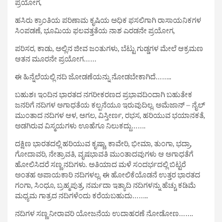
ಪ್ರಯೋಗ,
ಹಸಿರು ಕ್ರಾಂತಿಯ ಪರಿಣಾಮ ಕೃಷಿಯ ಅಧಿಕ ಫಸಲಿಗಾಗಿ ರಾಸಾಯನಿಕಗಳ
ಸಿಂಪಡಣೆ, ಭೂಮಿಯ ಫಲವತ್ತತೆಯ ನಾಶ ಎರಡನೇ ಪ್ರಯೋಗ,
ಪರಿಸರ, ಕಾಡು, ಅಲ್ಲಿನ ಜೀವ ಜಂತುಗಳು, ಬೆಟ್ಟು ಗುಡ್ಡಗಳ ಮೇಲೆ ಆಕ್ರಮಣ
ಆತನ ಮೂರನೇ ಪ್ರಯೋಗ……
ಈ ಹಿನ್ನೆಲೆಯಲ್ಲಿ ನದಿ ಜೋಡಣೆಯನ್ನು ನೋಡಬೇಕಾಗಿದೆ……..
ಬಹುಶಃ ಇಂದಿನ ಭಾರತದ ನಗರೀಕರಣದ ಪ್ರಭಾವದಿಂದಾಗಿ ಬಹುತೇಕ
ಜನರಿಗೆ ನದಿಗಳ ಅಗಾಧತೆಯ ಕಲ್ಪನೆಯೂ ಇರುವುದಿಲ್ಲ. ಅಮೆಜಾನ್ – ನೈಲ್
ಮುಂತಾದ ನದಿಗಳ ಆಳ, ಅಗಲ, ವಿಸ್ತೀರ್ಣ, ರಭಸ, ಹರಿಯುವ ಭಯಾನಕತೆ,
ಅಡಗಿರುವ ವಿಸ್ಮಯಗಳು ಊಹೆಗೂ ನಿಲುಕದ್ದು…….
ದಕ್ಷಿಣ ಭಾರತದಲ್ಲಿ ಹರಿಯುವ ಕೃಷ್ಣಾ, ಕಾವೇರಿ, ಭೀಮಾ, ತುಂಗಾ, ಭದ್ರಾ,
ಗೋದಾವರಿ, ನೇತ್ರಾವತಿ, ವೃಷಭಾವತಿ ಮುಂತಾದವುಗಳು ಆ ಅಗಾಧತೆಗೆ
ಹೋಲಿಸಿದರೆ ಸಣ್ಣ ನದಿಗಳು. ಅತಿಯಾದ ಮಳೆ ಸಂದರ್ಭದಲ್ಲಿ ಬಿಟ್ಟರೆ
ಅಂತಹ ಅಪಾಯಕಾರಿ ನದಿಗಳಲ್ಲ. ಈ ಹೋಲಿಕೆಯೊಡನೆ ಉತ್ತರ ಭಾರತದ
ಗಂಗಾ, ಸಿಂಧೂ, ಬ್ರಹ್ಮಪುತ್ರ, ನರ್ಮದಾ ಇತ್ಯಾದಿ ನದಿಗಳನ್ನು ಹೆಚ್ಚು ಕಡಿಮೆ
ಮಧ್ಯಮ ಗಾತ್ರದ ನದಿಗಳೆಂದು ಕರೆಯಬಹುದು……..
ನದಿಗಳ ಸಣ್ಣ ನೀರಾವರಿ ಯೋಜನೆಯ ಉದಾಹರಣೆ ನೋಡೋಣ…….