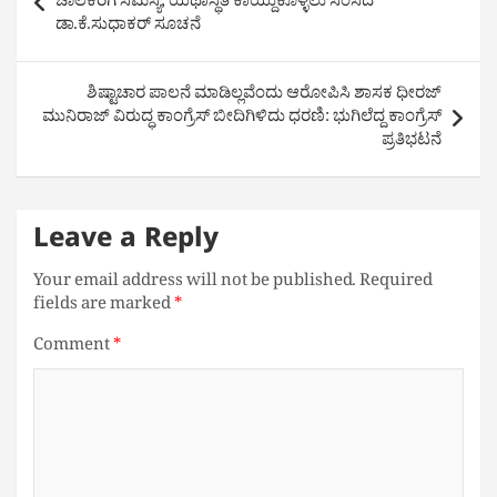
ಚಾಲಕರಿಗೆ ಸಮಸ್ಯೆ; ಯಥಾಸ್ಥಿತಿ ಕಾಯ್ದುಕೊಳ್ಳಲು ಸಂಸದ
ಡಾ.ಕೆ.ಸುಧಾಕರ್‌ ಸೂಚನೆ
ಶಿಷ್ಟಾಚಾರ ಪಾಲನೆ ಮಾಡಿಲ್ಲವೆಂದು ಆರೋಪಿಸಿ ಶಾಸಕ ಧೀರಜ್
ಮುನಿರಾಜ್ ವಿರುದ್ಧ ಕಾಂಗ್ರೆಸ್ ಬೀದಿಗಿಳಿದು ಧರಣಿ: ಭುಗಿಲೆದ್ದ ಕಾಂಗ್ರೆಸ್
ಪ್ರತಿಭಟನೆ
Leave a Reply
Your email address will not be published.
Required
fields are marked
*
Comment
*