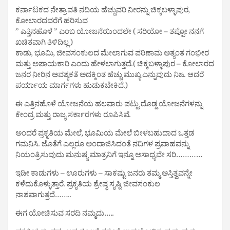
ಕರ್ನಾಟಕದ ನೇತ್ರಾವತಿ ನದಿಯ ಹೆಚ್ಚುವರಿ ನೀರನ್ನು ಚಿಕ್ಕಬಳ್ಳಾಪುರ,
ಕೋಲಾರದವರೆಗೆ ಹರಿಸುವ
” ಎತ್ತಿನಹೊಳೆ ” ಎಂಬ ಯೋಜನೆಯಿಂದಲೇ ( ಸರಿಯೋ – ತಪ್ಪೋ ನನಗೆ
ಖಚಿತವಾಗಿ ತಿಳಿದಿಲ್ಲ )
ಕಾಡು, ಭೂಮಿ, ಜೀವಸಂಕುಲದ ಮೇಲಾಗುವ ಪರಿಣಾಮ ಅತ್ಯಂತ ಗಂಭೀರ
ಮತ್ತು ಅಪಾಯಕಾರಿ ಎಂದು ಹೇಳಲಾಗುತ್ತದೆ.( ಚಿಕ್ಕಬಳ್ಳಾಪುರ – ಕೋಲಾರದ
ಜನರ ನೀರಿನ ಅವಶ್ಯಕತೆ ಅದಕ್ಕಿಂತ ಹೆಚ್ಚು ಮುಖ್ಯ ಎನ್ನುವುದು ನಿಜ. ಆದರೆ
ಪರ್ಯಾಯ ಮಾರ್ಗಗಳು ಹುಡುಕಬೇಕಿದೆ.)
ಈ ಎತ್ತಿನಹೊಳೆ ಯೋಜನೆಯ ಹಲವಾರು ಪಟ್ಟು ದೊಡ್ಡ ಯೋಜನೆಗಳನ್ನು
ಕೇಂದ್ರ ಮತ್ತು ರಾಜ್ಯ ಸರ್ಕಾರಗಳು ರೂಪಿಸಿವೆ.
ಅಂದರೆ ಪ್ರಕೃತಿಯ ಮೇಲೆ, ಭೂಮಿಯ ಮೇಲೆ ಬೀಳಬಹುದಾದ ಒತ್ತಡ
ಗಮನಿಸಿ. ಜೊತೆಗೆ ಎಲ್ಲರೂ ಅಂದಾಜಿಸಿದಂತೆ ನದಿಗಳ ಪ್ರವಾಹವನ್ನು
ನಿಯಂತ್ರಿಸುವುದು ಮನುಷ್ಯ ಮಾತ್ರನಿಗೆ ಇನ್ನೂ ಅಸಾಧ್ಯವೇ ಸರಿ…………
ಇಡೀ ಕಾಡುಗಳು – ಊರುಗಳು – ಸಾಕಷ್ಟು ಜನರು ತಮ್ಮ ಅಸ್ತಿತ್ವವನ್ನೇ
ಕಳೆದುಕೊಳ್ಳುತ್ತಾರೆ. ಪ್ರಕೃತಿಯ ಶ್ರೇಷ್ಠ ಸೃಷ್ಟಿ ಜೀವಸಂಕುಲ
ನಾಶವಾಗುತ್ತದೆ……..
ಈಗ ಯೋಚಿಸುವ ಸರದಿ ನಮ್ಮದು…..