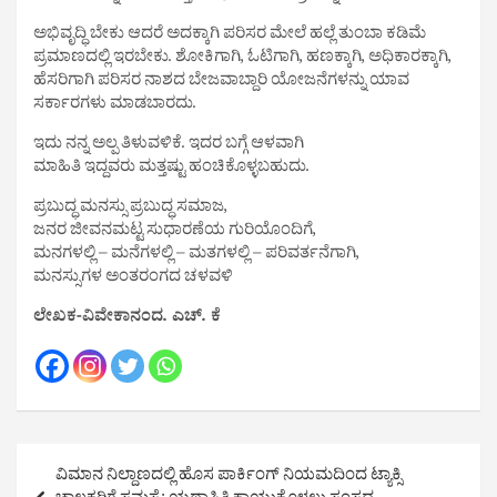
ಅಭಿವೃದ್ಧಿ ಬೇಕು ಆದರೆ ಅದಕ್ಕಾಗಿ ಪರಿಸರ ಮೇಲೆ ಹಲ್ಲೆ ತುಂಬಾ ಕಡಿಮೆ
ಪ್ರಮಾಣದಲ್ಲಿ ಇರಬೇಕು. ಶೋಕಿಗಾಗಿ, ಓಟಿಗಾಗಿ, ಹಣಕ್ಕಾಗಿ, ಅಧಿಕಾರಕ್ಕಾಗಿ,
ಹೆಸರಿಗಾಗಿ ಪರಿಸರ ನಾಶದ ಬೇಜವಾಬ್ದಾರಿ ಯೋಜನೆಗಳನ್ನು ಯಾವ
ಸರ್ಕಾರಗಳು ಮಾಡಬಾರದು.
ಇದು ನನ್ನ ಅಲ್ಪ ತಿಳುವಳಿಕೆ. ಇದರ ಬಗ್ಗೆ ಆಳವಾಗಿ
ಮಾಹಿತಿ ಇದ್ದವರು ಮತ್ತಷ್ಟು ಹಂಚಿಕೊಳ್ಳಬಹುದು.
ಪ್ರಬುದ್ಧ ಮನಸ್ಸು ಪ್ರಬುದ್ಧ ಸಮಾಜ,
ಜನರ ಜೀವನಮಟ್ಟ ಸುಧಾರಣೆಯ ಗುರಿಯೊಂದಿಗೆ,
ಮನಗಳಲ್ಲಿ – ಮನೆಗಳಲ್ಲಿ – ಮತಗಳಲ್ಲಿ – ಪರಿವರ್ತನೆಗಾಗಿ,
ಮನಸ್ಸುಗಳ ಅಂತರಂಗದ ಚಳವಳಿ
ಲೇಖಕ-ವಿವೇಕಾನಂದ. ಎಚ್. ಕೆ
Post
ವಿಮಾನ ನಿಲ್ದಾಣದಲ್ಲಿ ಹೊಸ ಪಾರ್ಕಿಂಗ್ ನಿಯಮದಿಂದ ಟ್ಯಾಕ್ಸಿ
navigation