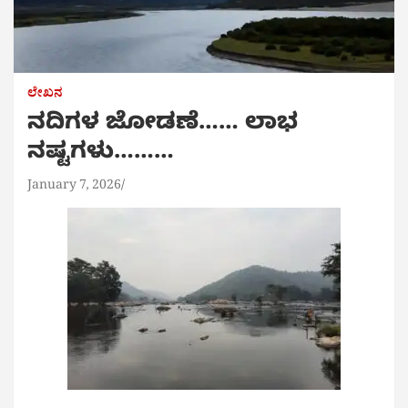
ಲೇಖನ
ನದಿಗಳ ಜೋಡಣೆ…… ಲಾಭ
ನಷ್ಟಗಳು………
January 7, 2026