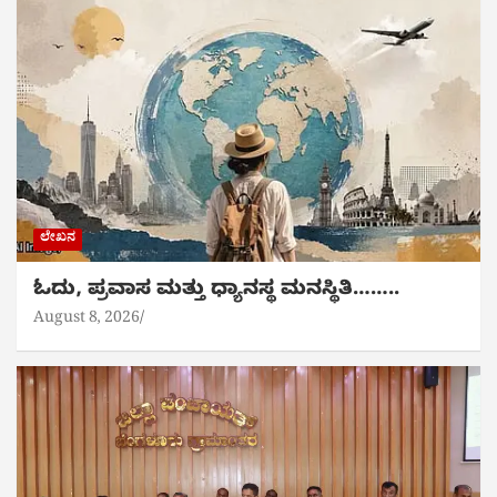
ಲೇಖನ
ಓದು, ಪ್ರವಾಸ ಮತ್ತು ಧ್ಯಾನಸ್ಥ ಮನಸ್ಥಿತಿ……..
August 8, 2026