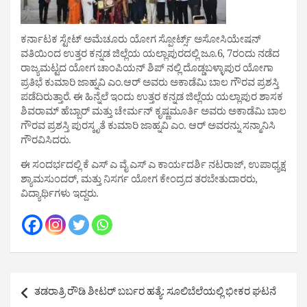
ಕರ್ನಾಟಕ ಸ್ಟೇಟ್ ಅಮೆಚೂರು ಯೋಗ ಸ್ಪೋರ್ಟ್ಸ್ ಅಸೋಸಿಯೇಷನ್
ವತಿಯಿಂದ ಉತ್ತರ ಕನ್ನಡ ಜಿಲ್ಲೆಯ ಯಲ್ಲಾಪುರದಲ್ಲಿ ಜೂ.6, 7ರಂದು ನಡೆದ
ರಾಜ್ಯಮಟ್ಟದ ಯೋಗ ಚಾಂಪಿಯನ್ ಶಿಪ್ ನಲ್ಲಿ ದೊಡ್ಡಬಳ್ಳಾಪುರ ಯೋಗಾ
ಪ್ರತಿಭೆ ಕುಮಾರಿ ಜಾಹ್ನವಿ ಎಂ.ಆರ್ ಅವರು ಅಕಾಡೆಮಿ ಬಾಲ ಗೌರವ ಪ್ರಶಸ್ತಿ
ಪಡೆದಿರುತ್ತಾರೆ. ಈ ಹಿನ್ನೆಲೆ ಇಂದು ಉತ್ತರ ಕನ್ನಡ ಜಿಲ್ಲೆಯ ಯಲ್ಲಾಪುರ ಶಾಸಕ
ಶಿವರಾಮ್ ಹೆಬ್ಬಾರ್ ಮತ್ತು ಚೇರ್ಮನ್ ಕೃಷ್ಣಮೂರ್ತಿ ಅವರು ಅಕಾಡೆಮಿ ಬಾಲ
ಗೌರವ ಪ್ರಶಸ್ತಿ ಪುರಸ್ಕೃತೆ ಕುಮಾರಿ ಜಾಹ್ನವಿ ಎಂ. ಆರ್ ಅವರನ್ನು ಸನ್ಮಾನಿಸಿ
ಗೌರವಿಸಿದರು.
ಈ ಸಂದರ್ಭದಲ್ಲಿ ಕೆ ಎಸ್ ಎ ವೈ ಎಸ್ ಎ ಕಾರ್ಯದರ್ಶಿ ನಟರಾಜ್, ಉಪಾಧ್ಯಕ್ಷ
ಶ್ಯಾಮಸುಂದರ್, ಮತ್ತು ನಿಸರ್ಗ ಯೋಗ ಕೇಂದ್ರದ ತರಬೇತುದಾರರು,
ವಿದ್ಯಾರ್ಥಿಗಳು ಇದ್ದರು.
Post
ತಡರಾತ್ರಿ ರೌಡಿ ಶೀಟರ್‌ ಬರ್ಬರ ಹತ್ಯೆ: ಸೂಲಿಬೆಲೆಯಲ್ಲಿ ಭೀಕರ ಘಟನೆ
navigation