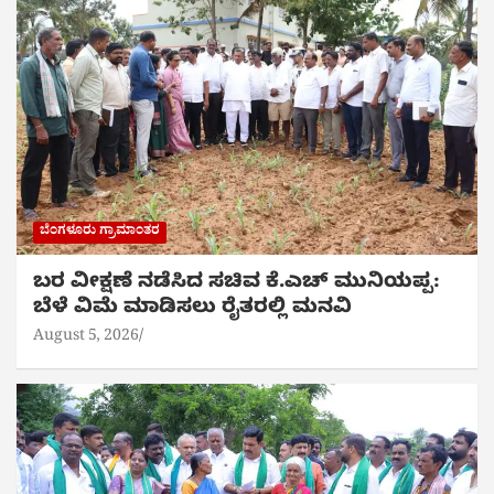
ಬೆಂಗಳೂರು ಗ್ರಾಮಾಂತರ
ಬರ ವೀಕ್ಷಣೆ ನಡೆಸಿದ ಸಚಿವ ಕೆ.ಎಚ್ ಮುನಿಯಪ್ಪ:
ಬೆಳೆ ವಿಮೆ ಮಾಡಿಸಲು ರೈತರಲ್ಲಿ ಮನವಿ
August 5, 2026