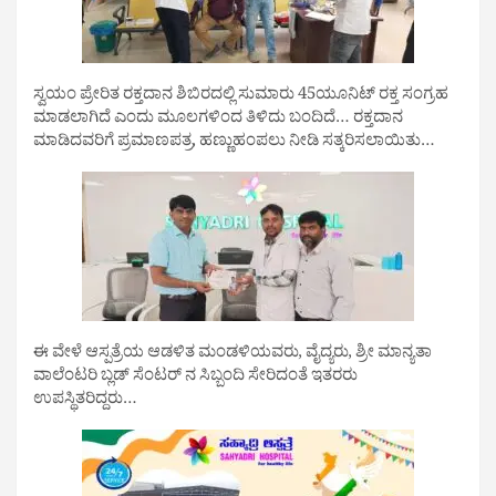
ಸ್ವಯಂ ಪ್ರೇರಿತ ರಕ್ತದಾನ ಶಿಬಿರದಲ್ಲಿ ಸುಮಾರು 45ಯೂನಿಟ್ ರಕ್ತ ಸಂಗ್ರಹ
ಮಾಡಲಾಗಿದೆ ಎಂದು ಮೂಲಗಳಿಂದ ತಿಳಿದು ಬಂದಿದೆ… ರಕ್ತದಾನ
ಮಾಡಿದವರಿಗೆ ಪ್ರಮಾಣಪತ್ರ, ಹಣ್ಣುಹಂಪಲು ನೀಡಿ ಸತ್ಕರಿಸಲಾಯಿತು…
ಈ ವೇಳೆ ಆಸ್ಪತ್ರೆಯ ಆಡಳಿತ ಮಂಡಳಿಯವರು, ವೈದ್ಯರು, ಶ್ರೀ ಮಾನ್ಯತಾ
ವಾಲೆಂಟರಿ ಬ್ಲಡ್ ಸೆಂಟರ್ ನ ಸಿಬ್ಬಂದಿ ಸೇರಿದಂತೆ ಇತರರು
ಉಪಸ್ಥಿತರಿದ್ದರು…