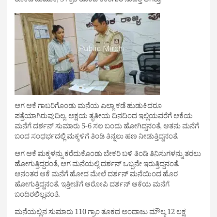
ತೂಕದ ಜುಮುಕಿ, 3 ಗ್ರಾಂ ತೂಕದ ಉಂಗುರ ನಾಪತ್ತೆ ಆಗಿತ್ತು.
ಆಗ ಆಕೆ ಗಾಬರಿಗೊಂಡು ಮನೆಯ ಎಲ್ಲಾ ಕಡೆ ಹುಡುಕಿದರೂ
ಪತ್ತೆಯಾಗಿರುವುದಿಲ್ಲ. ಅಕ್ಷಯ ತೃತೀಯ ದಿನದಿಂದ ಇಲ್ಲಿಯವರೆಗೆ ಆಕೆಯ
ಮನೆಗೆ ದರ್ಶನ್ ಸುಮಾರು 5-6 ಸಲ ಬಂದು ಹೋಗಿದ್ದನಂತೆ, ಆತನು ಮನೆಗೆ
ಬಂದ ಸಂಧರ್ಭದಲ್ಲಿ ಮಕ್ಕಳಿಗೆ ತಿಂಡಿ ತಿನ್ನಲು ಹಣ ನೀಡುತ್ತಿದ್ದನಂತೆ.
ಆಗ ಆಕೆ ಮಕ್ಕಳನ್ನು ಕರೆದುಕೊಂಡು ಬೇಕರಿ ಬಳಿ ತಿಂಡಿ ತಿನಿಸುಗಳನ್ನು ತರಲು
ಹೋಗುತ್ತಿದ್ದರಂತೆ, ಆಗ ಮನೆಯಲ್ಲಿ ದರ್ಶನ್ ಒಬ್ಬನೇ ಇರುತ್ತಿದ್ದನಂತೆ.
ಆನಂತರ ಆಕೆ ಮನೆಗೆ ಹೋದ ಮೇಲೆ ದರ್ಶನ್ ಮನೆಯಿಂದ ಹೊರ
ಹೋಗುತ್ತಿದ್ದನಂತೆ. ಇತ್ತೀಚೆಗೆ ಆರೋಪಿ ದರ್ಶನ್ ಆಕೆಯ ಮನೆಗೆ
ಬಂದಿರಲಿಲ್ಲವಂತೆ.
ಮನೆಯಲ್ಲಿನ ಸುಮಾರು 110 ಗ್ರಾಂ ತೂಕದ ಅಂದಾಜು ಮೌಲ್ಯ 12 ಲಕ್ಷ