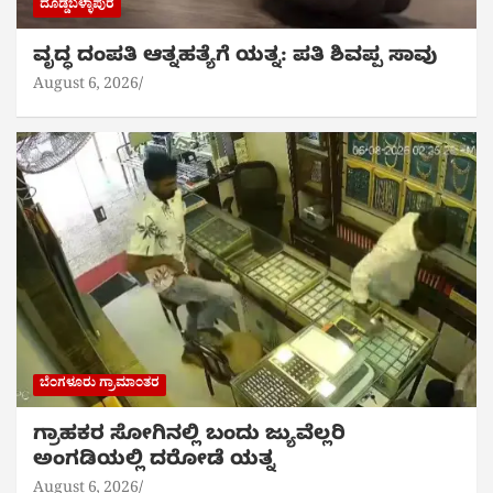
ದೊಡ್ಡಬಳ್ಳಾಪುರ
ವೃದ್ಧ ದಂಪತಿ ಆತ್ನಹತ್ಯೆಗೆ ಯತ್ನ: ಪತಿ ಶಿವಪ್ಪ ಸಾವು
August 6, 2026
ಬೆಂಗಳೂರು ಗ್ರಾಮಾಂತರ
ಗ್ರಾಹಕರ ಸೋಗಿನಲ್ಲಿ ಬಂದು ಜ್ಯುವೆಲ್ಲರಿ
ಅಂಗಡಿಯಲ್ಲಿ ದರೋಡೆ ಯತ್ನ
August 6, 2026