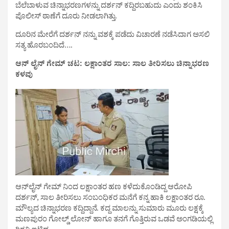
ಬೆಲೆಬಾಳುವ ಚಿನ್ನಾಭರಣಗಳನ್ನು ದರ್ಶನ್ ಕದ್ದಿರಬಹುದು ಎಂದು ಶಂಕಿಸಿ
ಪೊಲೀಸ್ ಠಾಣೆಗೆ ದೂರು ನೀಡಲಾಗಿತ್ತು.
ದೂರಿನ ಮೇರೆಗೆ ದರ್ಶನ್ ನನ್ನು ವಶಕ್ಕೆ ಪಡೆದು ವಿಚಾರಣೆ ನಡೆಸಿದಾಗ ಅಸಲಿ
ಸತ್ಯ ಹೊರಬಂದಿದೆ….
ಆನ್ ಲೈನ್ ಗೇಮ್ ಚಟ: ಲಕ್ಷಾಂತರ ಸಾಲ: ಸಾಲ ತೀರಿಸಲು ಚಿನ್ನಾಭರಣ
ಕಳವು
ಆನ್‌ಲೈನ್ ಗೇಮ್ ನಿಂದ ಲಕ್ಷಾಂತರ ಹಣ ಕಳೆದುಕೊಂಡಿದ್ದ ಆರೋಪಿ
ದರ್ಶನ್, ಸಾಲ ತೀರಿಸಲು ಸಂಬಂಧಿಕರ ಮನೆಗೆ ಕನ್ನ ಹಾಕಿ ಲಕ್ಷಾಂತರ ರೂ.
ಮೌಲ್ಯದ ಚಿನ್ನಾಭರಣ ಕದ್ದಿದ್ದಾನೆ. ಕದ್ದ ಮಾಲನ್ನು ಸುಮಾರು ಮೂರು ಲಕ್ಷಕ್ಕೆ
ಮಣಪುರಂ ಗೋಲ್ಡ್ ಲೋನ್ ಹಾಗೂ ತನಗೆ ಗೊತ್ತಿರುವ ಒಡವೆ ಅಂಗಡಿಯಲ್ಲಿ