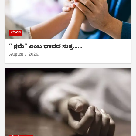
ಲೇಖನ
” ಕ್ಷಮೆ” ಎಂಬ ಭಾವದ ಸುತ್ತ……
August 7, 2026