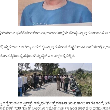
 ಪತ್ತೆಯಾಗಿರುವ ಘಟನೆ ಬೆಂಗಳೂರು ಗ್ರಾಮಾಂತರ ಜಿಲ್ಲೆಯ ದೊಡ್ಡಬಳ್ಳಾಪುರ ತಾಲೂಕಿನ
) ಮೃತ ಬಾಲಕನಾಗಿದ್ದು, ಈತ ಚಿಕ್ಕಬಳ್ಳಾಪುರ ನಗರದ ಬೆಸ್ಟ್ ಪಿಯುಸಿ ಕಾಲೇಜಿನಲ್ಲಿ ಪ್ರಥ
ಿತಿಯಲ್ಲಿ ಪತ್ತೆಯಾಗಿದ್ದು ಬೈಕ್ ಸಹ ಹಳ್ಳದಲ್ಲಿ ಬಿದ್ದಿದೆ.
 ಕಣ್ಣೀರು ಸುರಿಸುತ್ತಿದ್ದಾರೆ. ಇನ್ನು ಘಟನೆ ಬಗ್ಗೆ ಮಾತನಾಡಿರುವ ತಾಯಿ ಹಾಗೂ ತಂದೆ, 
ಮೇಲೆ ಬೆಳಗ್ಗೆ 7:30 ಗಂಟೆಗೆ ಊರ ಒಳಗೆ ಹೋಗಿ ಬರ್ತೀನಿ ಅಂತ ಹೇಳಿ ಹೋದವನು ಸಂಜೆಯ