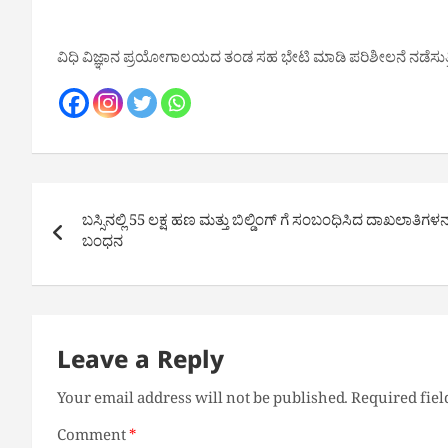
ವಿಧಿ ವಿಜ್ಞಾನ ಪ್ರಯೋಗಾಲಯದ ತಂಡ ಸಹ ಭೇಟಿ ಮಾಡಿ ಪರಿಶೀಲನೆ ನಡೆಸ
Post
ಬಸ್ಸಿನಲ್ಲಿ 55 ಲಕ್ಷ ಹಣ ಮತ್ತು ಬಿಲ್ಡಿಂಗ್ ಗೆ ಸಂಬಂಧಿಸಿದ ದಾಖಲಾತಿಗಳನ
navigation
ಬಂಧನ
Leave a Reply
Your email address will not be published.
Required fie
Comment
*