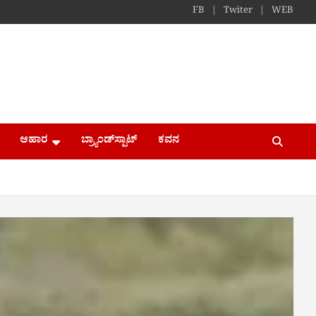
FB
Twiter
WEB
ಆಹಾರ
ಬ್ರ್ಯಾಂಡ್​ಸ್ಪಾಟ್
ಕವನ