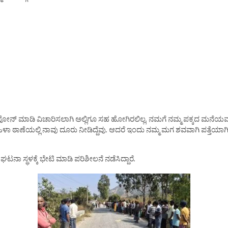
ೋನ್ ಮಾಡಿ ವಿಚಾರಿಸಲಾಗಿ ಅಲ್ಲಿಗೂ ಸಹ ಹೋಗಿರಲಿಲ್ಲ. ನಮಗೆ ನಮ್ಮ ಪಕ್ಕದ ಮನೆಯವರ 
ಳಾ ಠಾಣೆಯಲ್ಲಿ ನಾವು ದೂರು ನೀಡಿದ್ದೆವು. ಆದರೆ ಇಂದು ನಮ್ಮ ಮಗ ಶವವಾಗಿ ಪತ್ತೆಯಾ
ಟನಾ ಸ್ಥಳಕ್ಕೆ ಭೇಟಿ ಮಾಡಿ ಪರಿಶೀಲನೆ ನಡೆಸಿದ್ದಾರೆ.