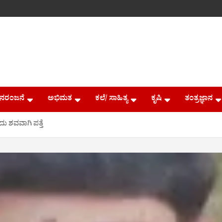
ನರಂಜನೆ
ಅಭಿಮತ
ಕಲೆ/ ಸಾಹಿತ್ಯ
ಕೃಷಿ
ತಂತ್ರಜ್ಞಾನ
ು ಶವವಾಗಿ ಪತ್ತೆ