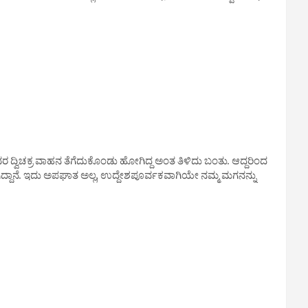
ದ್ವಿಚಕ್ರ ವಾಹನ ತೆಗೆದುಕೊಂಡು ಹೋಗಿದ್ದ ಅಂತ ತಿಳಿದು ಬಂತು. ಆದ್ದರಿಂದ
ಗಿದ್ದಾನೆ. ಇದು ಅಪಘಾತ ಅಲ್ಲ, ಉದ್ದೇಶಪೂರ್ವಕವಾಗಿಯೇ ನಮ್ಮ ಮಗನನ್ನು