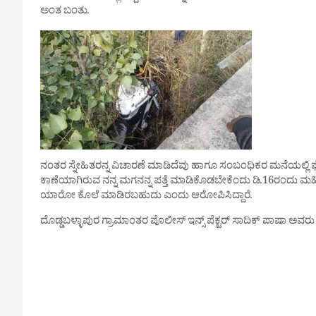
ಅಂತ ಬಂತು.
ನಂತರ ಸ್ನೇಹಿತರನ್ನ ವಿಚಾರಣೆ ಮಾಡಿದೆವು ಹಾಗೂ ಸಂಬಂಧಿಕರ ಮನೆಯಲ್ಲಿ ಫ
ಕಾಣೆಯಾಗಿರುವ ನನ್ನ ಮಗನನ್ನ ಪತ್ತೆ ಮಾಡಿಕೊಡಬೇಕೆಂದು ಡಿ.16ರಂದು ಮಹಿ
ಯಾರೋ ಕೊಲೆ ಮಾಡಿರಬಹುದು ಎಂದು ಆರೋಪಿಸಿದ್ದಾರೆ.
ದೊಡ್ಡಬಳ್ಳಾಪುರ ಗ್ರಾಮಾಂತರ ಪೊಲೀಸ್ ಇನ್ಸ್ ಪೆಕ್ಟರ್ ಸಾದಿಕ್ ಪಾಷಾ ಅವರು ಘ