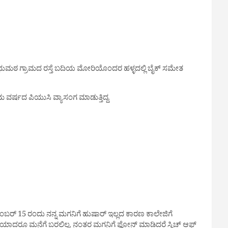
 ಸಾಧುಮಠ ಗ್ರಾಮದ ರಸ್ತೆ ಬದಿಯ ಮೋರಿಯೊಂದರ ಹಳ್ಳದಲ್ಲಿ ಬೈಕ್ ಸಮೇತ
ಮ ವರ್ಷದ ಪಿಯುಸಿ ವ್ಯಾಸಂಗ ಮಾಡುತ್ತಿದ್ದ.
ಡಿಸೆಂಬರ್ 15 ರಂದು ನನ್ನ ಮಗನಿಗೆ ಹುಷಾರ್ ಇಲ್ಲದ ಕಾರಣ ಕಾಲೇಜಿಗೆ
ಾದರೂ ಮನೆಗೆ ಬರಲಿಲ್ಲ. ನಂತರ ಮಗನಿಗೆ ಫೋನ್‌ ಮಾಡಿದರೆ ಸ್ವಿಚ್‌ ಆಫ್‌