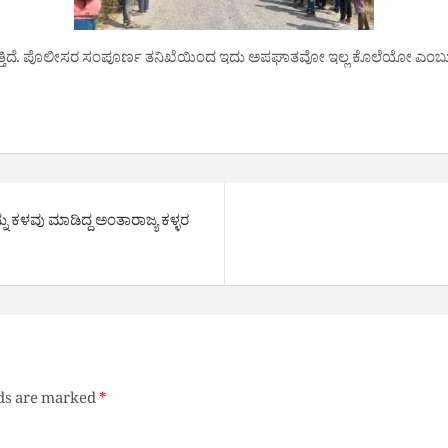
ುತ್ತಿದೆ. ಪೊಲೀಸರ ಸಂಪೂರ್ಣ ತನಿಖೆಯಿಂದ ಇದು ಅಪಘಾತವೋ ಇಲ್ಲ ಕೊಲೆಯೋ ಎಂಬುದ
್ನು ಕಳವು ಮಾಡಿದ್ದ ಅಂತಾರಾಜ್ಯ ಕಳ್ಳರ
lds are marked
*