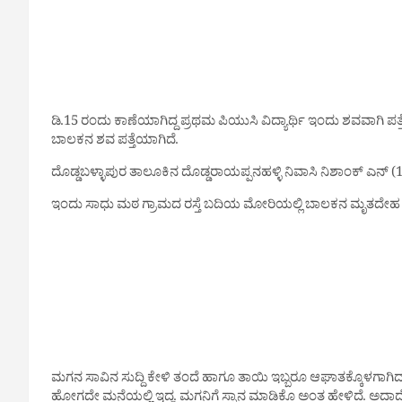
ಡಿ.15 ರಂದು ಕಾಣೆಯಾಗಿದ್ದ ಪ್ರಥಮ ಪಿಯುಸಿ ವಿದ್ಯಾರ್ಥಿ ಇಂದು ಶವವಾಗಿ
ಬಾಲಕನ ಶವ ಪತ್ತೆಯಾಗಿದೆ.
ದೊಡ್ಡಬಳ್ಳಾಪುರ ತಾಲೂಕಿನ ದೊಡ್ಡರಾಯಪ್ಪನಹಳ್ಳಿ ನಿವಾಸಿ ನಿಶಾಂಕ್ ಎನ್ (15
ಇಂದು ಸಾಧು ಮಠ ಗ್ರಾಮದ ರಸ್ತೆ ಬದಿಯ ಮೋರಿಯಲ್ಲಿ ಬಾಲಕನ ಮೃತದೇಹ ಕೊಳತ ಸ್ಥ
ಮಗನ ಸಾವಿನ ಸುದ್ದಿ ಕೇಳಿ ತಂದೆ ಹಾಗೂ ತಾಯಿ ಇಬ್ಬರೂ ಆಘಾತಕ್ಕೊಳಗಾಗಿದ್ದು,
ಹೋಗದೇ ಮನೆಯಲ್ಲಿ ಇದ್ದ. ಮಗನಿಗೆ ಸ್ನಾನ ಮಾಡಿಕೊ ಅಂತ ಹೇಳಿದೆ. ಅದಾದ್