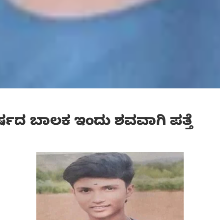
ರ್ಷದ ಬಾಲಕ ಇಂದು ಶವವಾಗಿ ಪತ್ತೆ