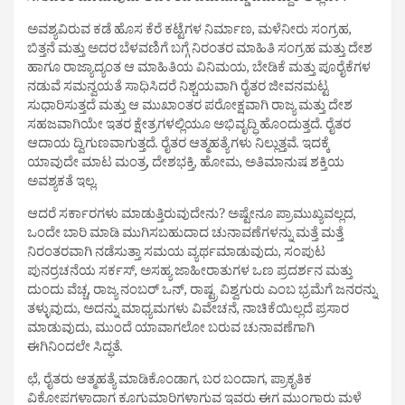
ಅವಶ್ಯವಿರುವ ಕಡೆ ಹೊಸ ಕೆರೆ ಕಟ್ಟೆಗಳ ನಿರ್ಮಾಣ, ಮಳೆನೀರು ಸಂಗ್ರಹ,
ಬಿತ್ತನೆ ಮತ್ತು ಅದರ ಬೆಳವಣಿಗೆ ಬಗ್ಗೆ ನಿರಂತರ ಮಾಹಿತಿ ಸಂಗ್ರಹ ಮತ್ತು ದೇಶ
ಹಾಗೂ ರಾಜ್ಯಾದ್ಯಂತ ಆ ಮಾಹಿತಿಯ ವಿನಿಮಯ, ಬೇಡಿಕೆ ಮತ್ತು ಪೂರೈಕೆಗಳ
ನಡುವೆ ಸಮನ್ವಯತೆ ಸಾಧಿಸಿದರೆ ನಿಶ್ಚಯವಾಗಿ ರೈತರ ಜೀವನಮಟ್ಟ
ಸುಧಾರಿಸುತ್ತದೆ ಮತ್ತು ಆ ಮುಖಾಂತರ ಪರೋಕ್ಷವಾಗಿ ರಾಜ್ಯ ಮತ್ತು ದೇಶ
ಸಹಜವಾಗಿಯೇ ಇತರ ಕ್ಷೇತ್ರಗಳಲ್ಲಿಯೂ ಅಭಿವೃದ್ಧಿ ಹೊಂದುತ್ತದೆ. ರೈತರ
ಆದಾಯ ದ್ವಿಗುಣವಾಗುತ್ತದೆ. ರೈತರ ಆತ್ಮಹತ್ಯೆಗಳು ನಿಲ್ಲುತ್ತವೆ. ಇದಕ್ಕೆ
ಯಾವುದೇ ಮಾಟ ಮಂತ್ರ, ದೇಶಭಕ್ತಿ, ಹೋಮ, ಅತಿಮಾನುಷ ಶಕ್ತಿಯ
ಅವಶ್ಯಕತೆ ಇಲ್ಲ.
ಆದರೆ ಸರ್ಕಾರಗಳು ಮಾಡುತ್ತಿರುವುದೇನು? ಅಷ್ಟೇನೂ ಪ್ರಾಮುಖ್ಯವಲ್ಲದ,
ಒಂದೇ ಬಾರಿ ಮಾಡಿ ಮುಗಿಸಬಹುದಾದ ಚುನಾವಣೆಗಳನ್ನು ಮತ್ತೆ ಮತ್ತೆ
ನಿರಂತರವಾಗಿ ನಡೆಸುತ್ತಾ ಸಮಯ ವ್ಯರ್ಥಮಾಡುವುದು, ಸಂಪುಟ
ಪುನರ್ರಚನೆಯ ಸರ್ಕಸ್, ಅಸಹ್ಯ ಜಾಹೀರಾತುಗಳ ಒಣ ಪ್ರದರ್ಶನ ಮತ್ತು
ದುಂದು ವೆಚ್ಚ, ರಾಜ್ಯ ನಂಬರ್‌ ಒನ್, ರಾಷ್ಟ್ರ ವಿಶ್ವಗುರು ಎಂಬ ಭ್ರಮೆಗೆ ಜನರನ್ನು
ತಳ್ಳುವುದು, ಅದನ್ನು ಮಾಧ್ಯಮಗಳು ವಿವೇಚನೆ, ನಾಚಿಕೆಯಿಲ್ಲದೆ ಪ್ರಸಾರ
ಮಾಡುವುದು, ಮುಂದೆ ಯಾವಾಗಲೋ ಬರುವ ಚುನಾವಣೆಗಾಗಿ
ಈಗಿನಿಂದಲೇ ಸಿದ್ಧತೆ.
ಛೆ, ರೈತರು ಆತ್ಮಹತ್ಯೆ ಮಾಡಿಕೊಂಡಾಗ, ಬರ ಬಂದಾಗ, ಪ್ರಾಕೃತಿಕ
ವಿಕೋಪಗಳಾದಾಗ ಕೂಗುಮಾರಿಗಳಾಗುವ ಇವರು ಈಗ ಮುಂಗಾರು ಮಳೆ