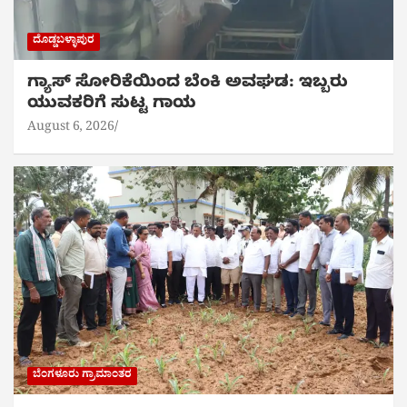
ದೊಡ್ಡಬಳ್ಳಾಪುರ
ಗ್ಯಾಸ್ ಸೋರಿಕೆಯಿಂದ ಬೆಂಕಿ ಅವಘಡ: ಇಬ್ಬರು
ಯುವಕರಿಗೆ ಸುಟ್ಟ ಗಾಯ
August 6, 2026
ಬೆಂಗಳೂರು ಗ್ರಾಮಾಂತರ