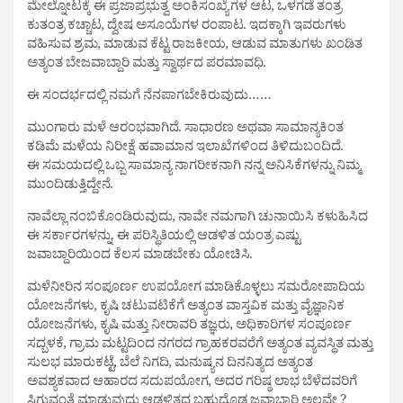
ಮೇಲ್ನೋಟಕ್ಕೆ ಈ ಪ್ರಜಾಪ್ರಭುತ್ವ ಅಂಕಿಸಂಖ್ಯೆಗಳ ಆಟ, ಒಳಗಡೆ ತಂತ್ರ
ಕುತಂತ್ರ ಕಚ್ಚಾಟ, ದ್ವೇಷ ಅಸೂಯೆಗಳ ರಂಪಾಟ. ಇದಕ್ಕಾಗಿ ಇವರುಗಳು
ವಹಿಸುವ ಶ್ರಮ, ಮಾಡುವ ಕೆಟ್ಟ ರಾಜಕೀಯ, ಆಡುವ ಮಾತುಗಳು ಖಂಡಿತ
ಅತ್ಯಂತ ಬೇಜವಾಬ್ದಾರಿ ಮತ್ತು ಸ್ವಾರ್ಥದ ಪರಮಾವಧಿ.
ಈ ಸಂದರ್ಭದಲ್ಲಿ ನಮಗೆ ನೆನಪಾಗಬೇಕಿರುವುದು……
ಮುಂಗಾರು ಮಳೆ ಆರಂಭವಾಗಿದೆ. ಸಾಧಾರಣ ಅಥವಾ ಸಾಮಾನ್ಯಕಿಂತ
ಕಡಿಮೆ ಮಳೆಯ ನಿರೀಕ್ಷೆ ಹವಾಮಾನ ಇಲಾಖೆಗಳಿಂದ ತಿಳಿದುಬಂದಿದೆ.
ಈ ಸಮಯದಲ್ಲಿ ಒಬ್ಬ ಸಾಮಾನ್ಯ ನಾಗರೀಕನಾಗಿ ನನ್ನ ಅನಿಸಿಕೆಗಳನ್ನು ನಿಮ್ಮ
ಮುಂದಿಡುತ್ತಿದ್ದೇನೆ.
ನಾವೆಲ್ಲಾ ನಂಬಿಕೊಂಡಿರುವುದು, ನಾವೇ ನಮಗಾಗಿ ಚುನಾಯಿಸಿ ಕಳುಹಿಸಿದ
ಈ ಸರ್ಕಾರಗಳನ್ನು. ಈ ಪರಿಸ್ಥಿತಿಯಲ್ಲಿ ಆಡಳಿತ ಯಂತ್ರ ಎಷ್ಟು
ಜವಾಬ್ದಾರಿಯಿಂದ ಕೆಲಸ ಮಾಡಬೇಕು ಯೋಚಿಸಿ.
ಮಳೆನೀರಿನ ಸಂಪೂರ್ಣ ಉಪಯೋಗ ಮಾಡಿಕೊಳ್ಳಲು ಸಮರೋಪಾದಿಯ
ಯೋಜನೆಗಳು, ಕೃಷಿ ಚಟುವಟಿಕೆಗೆ ಅತ್ಯಂತ ವಾಸ್ತವಿಕ ಮತ್ತು ವೈಜ್ಞಾನಿಕ
ಯೋಜನೆಗಳು, ಕೃಷಿ ಮತ್ತು ನೀರಾವರಿ ತಜ್ಞರು, ಅಧಿಕಾರಿಗಳ ಸಂಪೂರ್ಣ
ಸದ್ಬಳಕೆ, ಗ್ರಾಮ ಮಟ್ಟದಿಂದ ನಗರದ ಗ್ರಾಹಕರವರೆಗೆ ಅತ್ಯಂತ ವ್ಯವಸ್ಥಿತ ಮತ್ತು
ಸುಲಭ ಮಾರುಕಟ್ಟೆ, ಬೆಲೆ ನಿಗದಿ, ಮನುಷ್ಯನ ದಿನನಿತ್ಯದ ಅತ್ಯಂತ
ಅವಶ್ಯಕವಾದ ಆಹಾರದ ಸದುಪಯೋಗ, ಅದರ ಗರಿಷ್ಠ ಲಾಭ ಬೆಳೆದವರಿಗೆ
ಸಿಗುವಂತೆ ಮಾಡುವುದು ಆಡಳಿತದ ಬಹುದೊಡ್ಡ ಜವಾಬ್ದಾರಿ ಅಲ್ಲವೇ ?