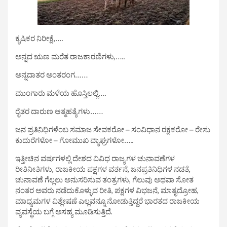
ಕೃಷಿಕರ ನಿರೀಕ್ಷೆ,….
ಅನ್ನದ ಋಣ ಮರೆತ ರಾಜಕಾರಣಿಗಳು,…..
ಅನ್ನದಾತರ ಅಂತರಂಗ……
ಮುಂಗಾರು ಮಳೆಯ ಹೊಸ್ತಿಲಲ್ಲಿ….
ರೈತರ ದಾರುಣ ಆತ್ಮಹತ್ಯೆಗಳು……
ಜನ ಪ್ರತಿನಿಧಿಗಳೆಂಬ ಸಮಾಜ ಸೇವಕರೋ – ಸಂವಿಧಾನ ರಕ್ಷಕರೋ – ರೇಸು
ಕುದುರೆಗಳೋ – ಗೋಮುಖ ವ್ಯಾಘ್ರಗಳೋ…..
ಇತ್ತೀಚಿನ ವರ್ಷಗಳಲ್ಲಿ ದೇಶದ ವಿವಿಧ ರಾಜ್ಯಗಳ ಚುನಾವಣೆಗಳ
ರೀತಿನೀತಿಗಳು, ರಾಜಕೀಯ ಪಕ್ಷಗಳ ವರ್ತನೆ, ಜನಪ್ರತಿನಿಧಿಗಳ ನಡತೆ,
ಚುನಾವಣೆ ಗೆಲ್ಲಲು ಅನುಸರಿಸುವ ತಂತ್ರಗಳು, ಗೆಲುವು ಅಥವಾ ಸೋತ
ನಂತರ ಅವರು ನಡೆದುಕೊಳ್ಳುವ ರೀತಿ, ಪಕ್ಷಗಳ ವಿಭಜನೆ, ಮಾತೃದ್ರೋಹ,
ಮಾಧ್ಯಮಗಳ ವಿಶ್ಲೇಷಣೆ ಎಲ್ಲವನ್ನೂ ನೋಡುತ್ತಿದ್ದರೆ ಭಾರತದ ರಾಜಕೀಯ
ವ್ಯವಸ್ಥೆಯ ಬಗ್ಗೆ ಅಸಹ್ಯ ಮೂಡಿಸುತ್ತಿದೆ.