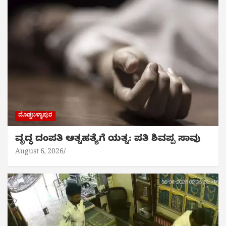
ದೊಡ್ಡಬಳ್ಳಾಪುರ
ವೃದ್ಧ ದಂಪತಿ ಆತ್ನಹತ್ಯೆಗೆ ಯತ್ನ: ಪತಿ ಶಿವಪ್ಪ ಸಾವು
August 6, 2026