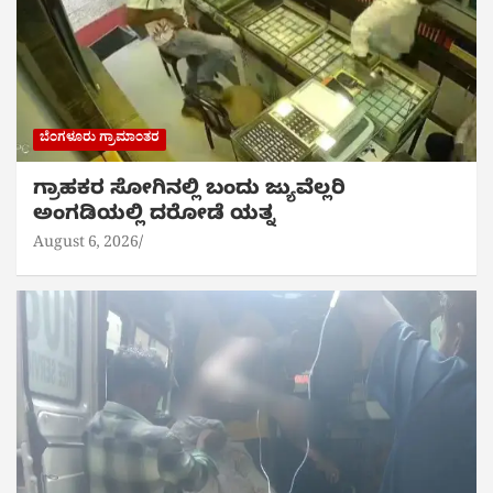
ಬೆಂಗಳೂರು ಗ್ರಾಮಾಂತರ
ಗ್ರಾಹಕರ ಸೋಗಿನಲ್ಲಿ ಬಂದು ಜ್ಯುವೆಲ್ಲರಿ
ಅಂಗಡಿಯಲ್ಲಿ ದರೋಡೆ ಯತ್ನ
August 6, 2026