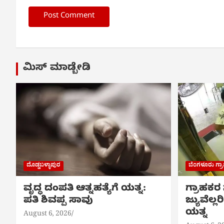
ಮಿಸ್ ಮಾಡ್ಬೇಡಿ
ದೊಡ್ಡಬಳ್ಳಾಪುರ
ಬೆಂಗಳೂರು ಗ್
ವೃದ್ಧ ದಂಪತಿ ಆತ್ನಹತ್ಯೆಗೆ ಯತ್ನ:
ಗ್ರಾಹಕರ
ಪತಿ ಶಿವಪ್ಪ ಸಾವು
ಜ್ಯುವೆಲ್
ಯತ್ನ
August 6, 2026