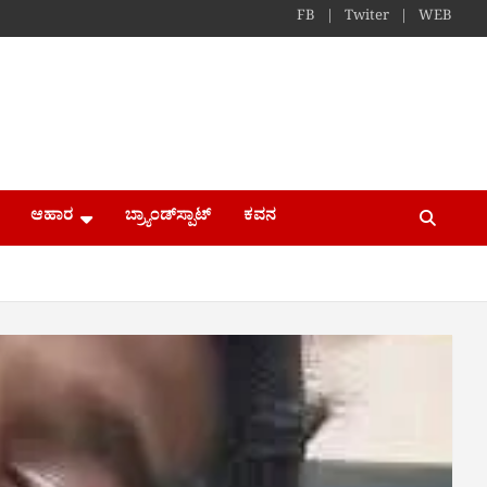
FB
Twiter
WEB
ಆಹಾರ
ಬ್ರ್ಯಾಂಡ್​ಸ್ಪಾಟ್
ಕವನ