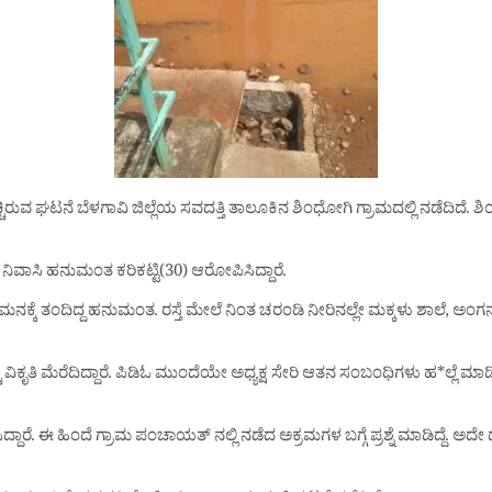
*ಚ್ಚಿರುವ ಘಟನೆ ಬೆಳಗಾವಿ ಜಿಲ್ಲೆಯ ಸವದತ್ತಿ ತಾಲೂಕಿನ ಶಿಂಧೋಗಿ ಗ್ರಾಮದಲ್ಲಿ ನಡೆದಿದ
ವಾಸಿ ಹನುಮಂತ ಕರಿಕಟ್ಟಿ(30) ಆರೋಪಿಸಿದ್ದಾರೆ.
ಡಿಓ ಗಮನಕ್ಕೆ ತಂದಿದ್ದ ಹನುಮಂತ. ರಸ್ತೆ ಮೇಲೆ ನಿಂತ ಚರಂಡಿ ನೀರಿನಲ್ಲೇ ಮಕ್ಕಳು ಶಾಲೆ, ಅ
 ವಿಕೃತಿ ಮೆರೆದಿದ್ದಾರೆ. ಪಿಡಿಓ ಮುಂದೆಯೇ ಅಧ್ಯಕ್ಷ ಸೇರಿ ಆತನ ಸಂಬಂಧಿಗಳು ಹ*ಲ್ಲೆ ಮಾಡಿದ
ೆ. ಈ ಹಿಂದೆ ಗ್ರಾಮ ಪಂಚಾಯತ್ ನಲ್ಲಿ ನಡೆದ ಅಕ್ರಮ‌ಗಳ ಬಗ್ಗೆ ಪ್ರಶ್ನೆ ಮಾಡಿದ್ದೆ. ಅದೇ