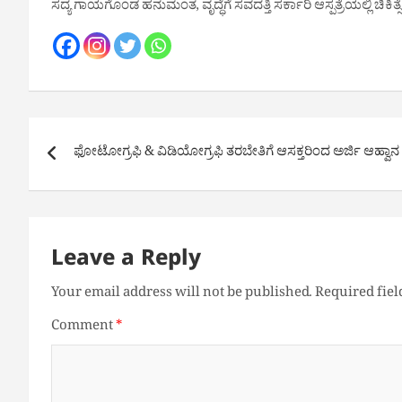
ಸದ್ಯ ಗಾಯಗೊಂಡ ಹನುಮಂತ, ವೃದ್ಧೆಗೆ ಸವದತ್ತಿ ಸರ್ಕಾರಿ ಆಸ್ಪತ್ರೆಯಲ್ಲಿ ಚಿಕಿತ್ಸ
Post
ಫೋಟೋಗ್ರಫಿ & ವಿಡಿಯೋಗ್ರಫಿ ತರಬೇತಿಗೆ ಆಸಕ್ತರಿಂದ ಅರ್ಜಿ ಆಹ್ವಾನ
navigation
Leave a Reply
Your email address will not be published.
Required fie
Comment
*