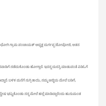
ೆ. ಶಿಂಧೋಗಿ ಗ್ರಾಮ ಪಂಚಾಯತ್ ಅಧ್ಯಕ್ಷ ದುರ್ಗಪ್ಪ ಟೋಪೋಜಿ, ಆತನ
ಂಗನವಾಡಿಗೆ ನಡೆದುಕೊಂಡು ಹೋಗ್ತಾರೆ. ಇದನ್ನ ದುರಸ್ತಿ ಮಾಡುವಂತೆ ಪಿಡಿಓಗೆ
್ದಾರೆ. ಬಳಿಕ ಮನೆಗೆ ನುಗ್ಗಿ ತಾಯಿ, ನಮ್ಮ ಅಜ್ಜಿಯ ಮೇಲೆ ಬಡಿಗೆ,
 ದ್ವೇಷ ಇಟ್ಟುಕೊಂಡು ನನ್ನ ಮೇಲೆ ಹಲ್ಲೆ ಮಾಡಿದ್ದಾರೆಂದು ಹುನುಮಂತ