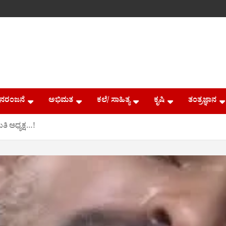
ನರಂಜನೆ
ಅಭಿಮತ
ಕಲೆ/ ಸಾಹಿತ್ಯ
ಕೃಷಿ
ತಂತ್ರಜ್ಞಾನ
ತಿ ಅಧ್ಯಕ್ಷ…!