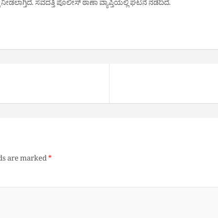
ೆ ನೀಡಲಾಗ್ತಿದೆ. ಸವದತ್ತಿ ಪೊಲೀಸ್ ಠಾಣಾ ವ್ಯಾಪ್ತಿಯಲ್ಲಿ ಘಟನೆ ನಡೆದಿದೆ.
lds are marked
*