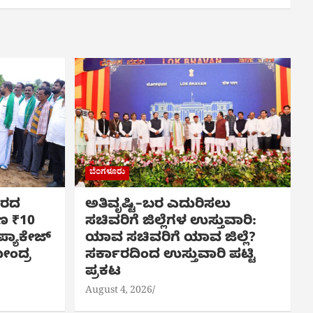
ಬೆಂಗಳೂರು
 ಬರದ
ಅತಿವೃಷ್ಟಿ–ಬರ ಎದುರಿಸಲು
ಷಣ ₹10
ಸಚಿವರಿಗೆ ಜಿಲ್ಲೆಗಳ ಉಸ್ತುವಾರಿ:
್ಯಾಕೇಜ್
ಯಾವ ಸಚಿವರಿಗೆ ಯಾವ ಜಿಲ್ಲೆ?
ೇಂದ್ರ
ಸರ್ಕಾರದಿಂದ ಉಸ್ತುವಾರಿ ಪಟ್ಟಿ
ಪ್ರಕಟ
August 4, 2026