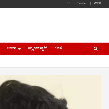
FB
Twiter
WEB
ಆಹಾರ
ಬ್ರ್ಯಾಂಡ್​ಸ್ಪಾಟ್
ಕವನ