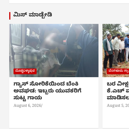
ಮಿಸ್ ಮಾಡ್ಬೇಡಿ
ದೊಡ್ಡಬಳ್ಳಾಪುರ
ಬೆಂಗಳೂರು ಗ್
ಗ್ಯಾಸ್ ಸೋರಿಕೆಯಿಂದ ಬೆಂಕಿ
ಬರ ವೀಕ್
ಅವಘಡ: ಇಬ್ಬರು ಯುವಕರಿಗೆ
ಕೆ.ಎಚ್ ಮ
ಸುಟ್ಟ ಗಾಯ
ಮಾಡಿಸಲು
August 6, 2026
August 5, 2