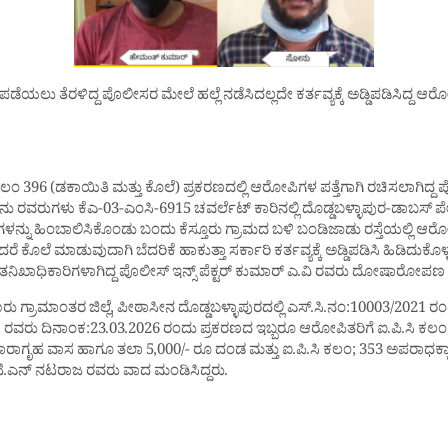
ಪಡೆಯಲು ತೆರಳಿದ್ದ ಪೊಲೀಸರ ಮೇಲೆ ಹಲ್ಲೆ ನಡೆಸಿದಲ್ಲದೇ ಕರ್ತವ್ಯಕ್ಕೆ ಅಡ್ಡಿಪಡಿಸಿದ್ದ 
ಂ 396 (ಡಕಾಯಿತಿ ಮತ್ತು ಕೊಲೆ) ಪ್ರಕರಣದಲ್ಲಿ ಆರೋಪಿಗಳ ಪತ್ತೆಗಾಗಿ ರಚಿಸಲಾಗಿದ್ದ ಪ
ವರುಗಳು ಕೆಎ-03-ಎಂಸಿ-6915 ಚವರ್ಲೆಟ್ ಕಾರಿನಲ್ಲಿ ದೊಡ್ಡಬಳ್ಳಾಪುರ-ಡಾಬಸ್ ಪ
ಳನ್ನು ಹಿಂಬಾಲಿಸಿಕೊಂಡು ಬಂದು ಕೆಸ್ತೂರು ಗ್ರಾಮದ ಬಳಿ ಬಂಡಿಜಾಡು ರಸ್ತೆಯಲ್ಲಿ ಆರ
ಕೊಲೆ ಮಾಡುವುದಾಗಿ ಬೆದರಿಕೆ ಹಾಕುತ್ತಾ ಸರ್ಕಾರಿ ಕರ್ತವ್ಯಕ್ಕೆ ಅಡ್ಡಿಪಡಿಸಿ ಹಿಡಿದುಕ
ಿಖಾಧಿಕಾರಿಗಳಾಗಿದ್ದ ಪೊಲೀಸ್ ಇನ್ಸ್ ಪೆಕ್ಟರ್ ಕುಮಾರ್ ಎ.ವಿ ರವರು ದೋಷಾರೋಪಣ ಪಟ್ಟಿ
ು ಗ್ರಾಮಾಂತರ ಜಿಲ್ಲೆ, ಪೀಠಾಸೀನ ದೊಡ್ಡಬಳ್ಳಾಪುರದಲ್ಲಿ ಎಸ್.ಸಿ.ನಂ:10003/2021 ರಂ
ಕೆ ರವರು ದಿನಾಂಕ:23.03.2026 ರಂದು ಪ್ರಕರಣದ ಇಬ್ಬರೂ ಆರೋಪಿತರಿಗೆ ಐ.ಪಿ.ಸಿ ಕ
ರಾಗೃಹ ವಾಸ ಹಾಗೂ ತಲಾ 5,000/- ರೂ ದಂಡ ಮತ್ತು ಐ.ಪಿ.ಸಿ ಕಲಂ; 353 ಅಪರಾಧಕ್ಕಾಗಿ 2
ಎನ್ ನಟರಾಜ ರವರು ವಾದ ಮಂಡಿಸಿದ್ದರು.