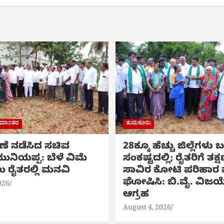
ರಾಮಾಂತರ
ತುಮಕೂರು
ಷಣೆ ನಡೆಸಿದ ಸಚಿವ
28ಕ್ಕೂ ಹೆಚ್ಚು ಜಿಲ್ಲೆಗಳು
ುನಿಯಪ್ಪ: ಬೆಳೆ ವಿಮೆ
ಸಂಕಷ್ಟದಲ್ಲಿ; ರೈತರಿಗೆ ತಕ್
 ರೈತರಲ್ಲಿ ಮನವಿ
ಸಾವಿರ ಕೋಟಿ ಪರಿಹಾರ ಪ
ಘೋಷಿಸಿ: ಬಿ.ವೈ. ವಿಜಯ
026
ಆಗ್ರಹ
August 4, 2026